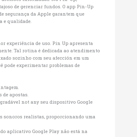
ajoso de gerenciar fundos. O app Pin-Up
s de segurança da Apple garantem que
a e qualidade.
or experiência de uso. Pin Up apresenta
ente. Tal rotina é dedicada ao atendimento
deixado sozinho com seu afección em um
ocê pode experimentar problemas de
antagem.
s de apostas.
gradável not any seu dispositivo Google
os sonoros realistas, proporcionando uma
e do aplicativo Google Play não está na