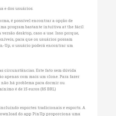
a e dos usuários.
forma, é possível encontrar a opção de
ma program bastante intuitiva at the fácil
 versão desktop, caso a use. Isso porque,
níveis, para que os usuários possam
in-Up, o usuário poderá encontrar um
s circunstâncias. Este fato sem dúvida
não apenas com mais um clone. Para fazer
ão não há problema para dormir ou
mínimo é de 15 euros (85 BRL)
incluindo esportes tradicionais e esports. A
O download do app PinUp proporciona uma