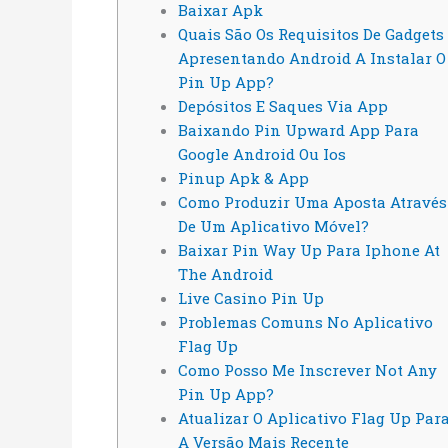
Baixar Apk
Quais São Os Requisitos De Gadgets
Apresentando Android A Instalar O
Pin Up App?
Depósitos E Saques Via App
Baixando Pin Upward App Para
Google Android Ou Ios
Pinup Apk & App
Como Produzir Uma Aposta Através
De Um Aplicativo Móvel?
Baixar Pin Way Up Para Iphone At
The Android
Live Casino Pin Up
Problemas Comuns No Aplicativo
Flag Up
Como Posso Me Inscrever Not Any
Pin Up App?
Atualizar O Aplicativo Flag Up Par
A Versão Mais Recente