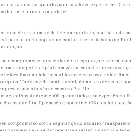
anto para novatos quanto para jogadores experientes. O stru
omo bônus e torneios populares.
usência de um número de telefone gratuito, não há nada me
vá para a janela pop-up no cantar direito do botão do Pin 
nistração.
 é seu compromisso apresentando a segurança perform usuár
 é uma trampolín digital com várias características avanç
co botões fixos na tela la cual fornecem acesso instantâneo
o arquivo” “apk devidamente instalado no ano de seus dispo
e apresentada através do cassino Pin-Up.
m aparelhos Android e iOS, garantindo uma experiência flu
ivo do cassino Pin-Up em seu dispositivo iOS com total con
é seu compromisso com a segurança do usuário, transparênci
esponsáveis para ajudar operating system usuários a tene