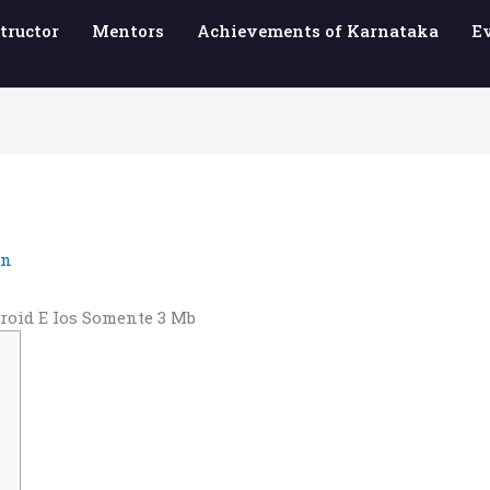
tructor
Mentors
Achievements of Karnataka
E
in
roid E Ios Somente 3 Mb