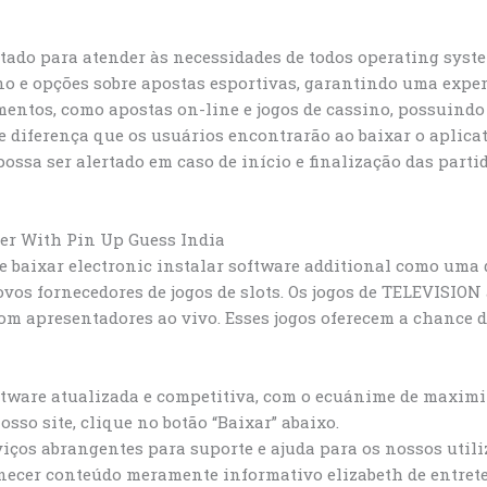
tado para atender às necessidades de todos operating syste
no e opções sobre apostas esportivas, garantindo uma experi
entos, como apostas on-line e jogos de cassino, possuindo
 diferença que os usuários encontrarão ao baixar o aplicat
ossa ser alertado em caso de início e finalização das part
her With Pin Up Guess India
 baixar electronic instalar software additional como uma d
ovos fornecedores de jogos de slots. Os jogos de TELEVISION
m apresentadores ao vivo. Esses jogos oferecem a chance d
ware atualizada e competitiva, com o ecuánime de maximiza
osso site, clique no botão “Baixar” abaixo.
iços abrangentes para suporte e ajuda para os nossos utili
rnecer conteúdo meramente informativo elizabeth de entret