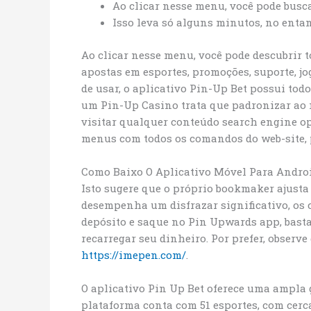
Ao clicar nesse menu, você pode buscar
Isso leva só alguns minutos, no entan
Ao clicar nesse menu, você pode descubrir to
apostas em esportes, promoções, suporte, j
de usar, o aplicativo Pin-Up Bet possui todo
um Pin-Up Casino trata que padronizar ao 
visitar qualquer conteúdo search engine o
menus com todos os comandos do web-site, p
Como Baixo O Aplicativo Móvel Para Andro
Isto sugere que o próprio bookmaker ajusta
desempenha um disfrazar significativo, os 
depósito e saque no Pin Upwards app, basta
recarregar seu dinheiro. Por prefer, observ
https://imepen.com/
.
O aplicativo Pin Up Bet oferece uma ampla g
plataforma conta com 51 esportes, com cer