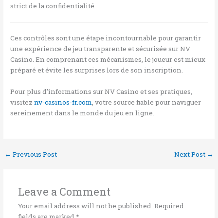
strict de la confidentialité.
Ces contrôles sont une étape incontournable pour garantir
une expérience de jeu transparente et sécurisée sur NV
Casino. En comprenant ces mécanismes, le joueur est mieux
préparé et évite les surprises lors de son inscription.
Pour plus d’informations sur NV Casino et ses pratiques,
visitez
nv-casinos-fr.com
, votre source fiable pour naviguer
sereinement dans le monde du jeu en ligne.
←
Previous Post
Next Post
→
Leave a Comment
Your email address will not be published.
Required
fields are marked
*