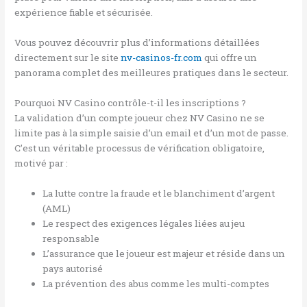
expérience fiable et sécurisée.
Vous pouvez découvrir plus d’informations détaillées
directement sur le site
nv-casinos-fr.com
qui offre un
panorama complet des meilleures pratiques dans le secteur.
Pourquoi NV Casino contrôle-t-il les inscriptions ?
La validation d’un compte joueur chez NV Casino ne se
limite pas à la simple saisie d’un email et d’un mot de passe.
C’est un véritable processus de vérification obligatoire,
motivé par :
La lutte contre la fraude et le blanchiment d’argent
(AML)
Le respect des exigences légales liées au jeu
responsable
L’assurance que le joueur est majeur et réside dans un
pays autorisé
La prévention des abus comme les multi-comptes