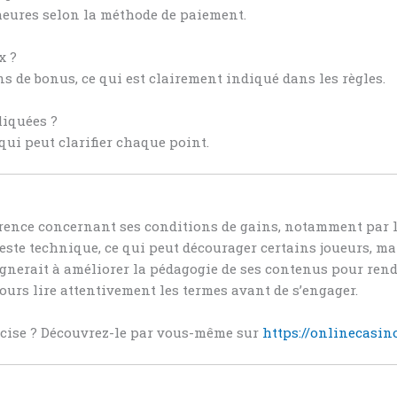
 heures selon la méthode de paiement.
x ?
s de bonus, ce qui est clairement indiqué dans les règles.
liquées ?
 qui peut clarifier chaque point.
ence concernant ses conditions de gains, notamment par la
 reste technique, ce qui peut décourager certains joueurs, m
gnerait à améliorer la pédagogie de ses contenus pour rendr
jours lire attentivement les termes avant de s’engager.
écise ? Découvrez-le par vous-même sur
https://onlinecasin