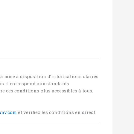
 mise à disposition d’informations claires
ais il correspond aux standards
e ces conditions plus accessibles à tous.
onv.com
et vérifiez les conditions en direct.