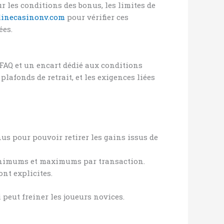
r les conditions des bonus, les limites de
nlinecasinonv.com
pour vérifier ces
ées.
 FAQ et un encart dédié aux conditions
plafonds de retrait, et les exigences liées
s pour pouvoir retirer les gains issus de
 minimums et maximums par transaction.
nt explicites.
 peut freiner les joueurs novices.