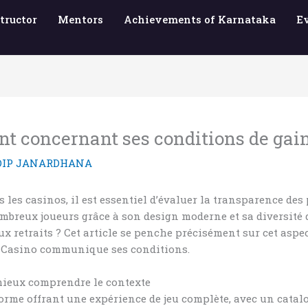
tructor
Mentors
Achievements of Karnataka
E
nt concernant ses conditions de gain
DIP JANARDHANA
 les casinos, il est essentiel d’évaluer la transparence des
mbreux joueurs grâce à son design moderne et sa diversité de
aux retraits ? Cet article se penche précisément sur cet asp
NV Casino communique ses conditions.
mieux comprendre le contexte
me offrant une expérience de jeu complète, avec un catalog