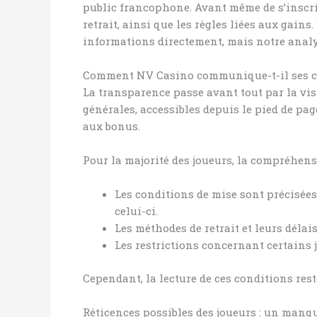
public francophone. Avant même de s’inscrire
retrait, ainsi que les règles liées aux gains
informations directement, mais notre analy
Comment NV Casino communique-t-il ses co
La transparence passe avant tout par la vis
générales, accessibles depuis le pied de page
aux bonus.
Pour la majorité des joueurs, la compréhens
Les conditions de mise sont précisée
celui-ci.
Les méthodes de retrait et leurs dél
Les restrictions concernant certains 
Cependant, la lecture de ces conditions rest
Réticences possibles des joueurs : un manqu