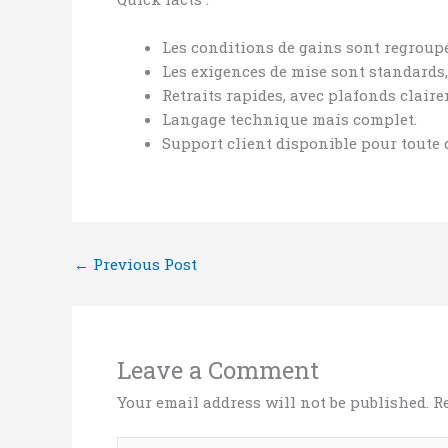
Les conditions de gains sont regroupée
Les exigences de mise sont standards, 
Retraits rapides, avec plafonds clair
Langage technique mais complet.
Support client disponible pour toute 
←
Previous Post
Leave a Comment
Your email address will not be published.
R
Type