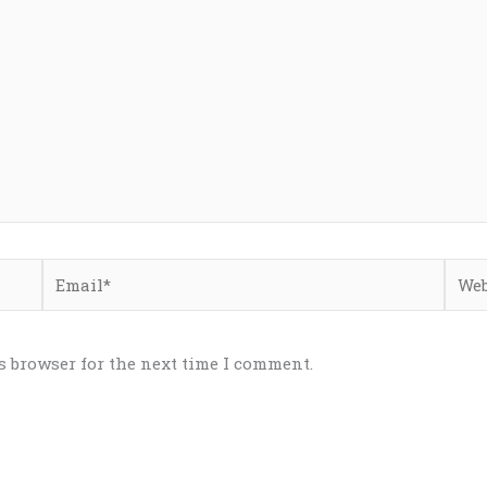
Email*
Webs
s browser for the next time I comment.