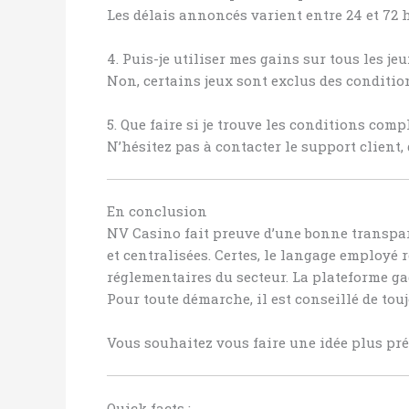
Les délais annoncés varient entre 24 et 72
4. Puis-je utiliser mes gains sur tous les jeu
Non, certains jeux sont exclus des condition
5. Que faire si je trouve les conditions comp
N’hésitez pas à contacter le support client,
En conclusion
NV Casino fait preuve d’une bonne transpar
et centralisées. Certes, le langage employé
réglementaires du secteur. La plateforme ga
Pour toute démarche, il est conseillé de tou
Vous souhaitez vous faire une idée plus pr
Quick facts :