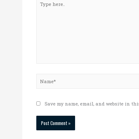
here..
Name*
Save my name, email, and website in thi