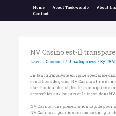
Skip
Home
About Taekwondo
About Ins
to
Contact
content
NV Casino est-il transpare
Leave a Comment
/
Uncategorized
/ By
PRA
En tant qu’analyste en ligne spécialisé dans
conditions de gains. NV Casino attire de no
clarté autour des règles liées aux gains et 
accessibles aux joueurs et la façon dont 
NV Casino : une présentation rapide pour 
NV Casino se positionne comme une platefor