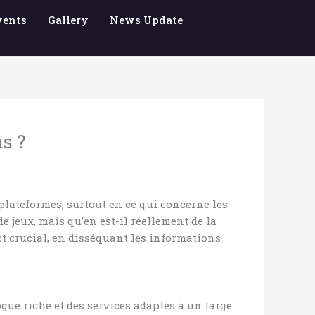
vents
Gallery
News Update
s ?
 plateformes, surtout en ce qui concerne les
 jeux, mais qu’en est-il réellement de la
ect crucial, en disséquant les informations
ue riche et des services adaptés à un large