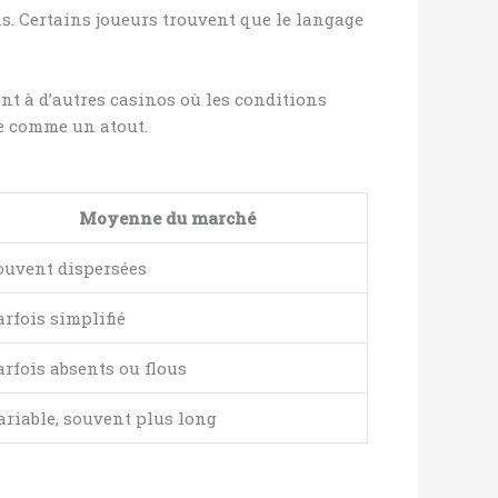
s. Certains joueurs trouvent que le langage
t à d’autres casinos où les conditions
ée comme un atout.
Moyenne du marché
ouvent dispersées
arfois simplifié
arfois absents ou flous
ariable, souvent plus long