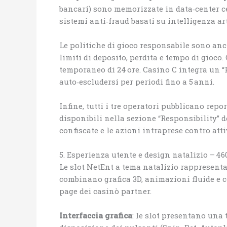
bancari) sono memorizzate in data‑center ce
sistemi anti‑fraud basati su intelligenza ar
Le politiche di gioco responsabile sono anc
limiti di deposito, perdita e tempo di gioco
temporaneo di 24 ore. Casino C integra un “Pl
auto‑escludersi per periodi fino a 5 anni.
Infine, tutti i tre operatori pubblicano re
disponibili nella sezione “Responsibility” d
confiscate e le azioni intraprese contro atti
5. Esperienza utente e design natalizio – 46
Le slot NetEnt a tema natalizio rappresenta
combinano grafica 3D, animazioni fluide e 
page dei casinò partner.
Interfaccia grafica
: le slot presentano una 