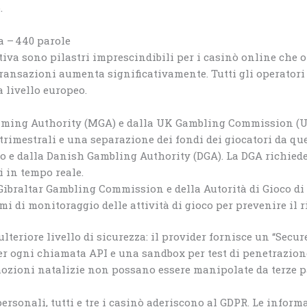
.
a – 440 parole
iva sono pilastri imprescindibili per i casinò online che o
ansazioni aumenta significativamente. Tutti gli operatori 
 livello europeo.
Gaming Authority (MGA) e dalla UK Gambling Commission (U
 trimestrali e una separazione dei fondi dei giocatori da que
 e dalla Danish Gambling Authority (DGA). La DGA richiede l’
i in tempo reale.
 Gibraltar Gambling Commission e della Autorità di Gioco 
i di monitoraggio delle attività di gioco per prevenire il r
eriore livello di sicurezza: il provider fornisce un “Secur
per ogni chiamata API e una sandbox per test di penetrazione.
ozioni natalizie non possano essere manipolate da terze pa
ersonali, tutti e tre i casinò aderiscono al GDPR. Le informa