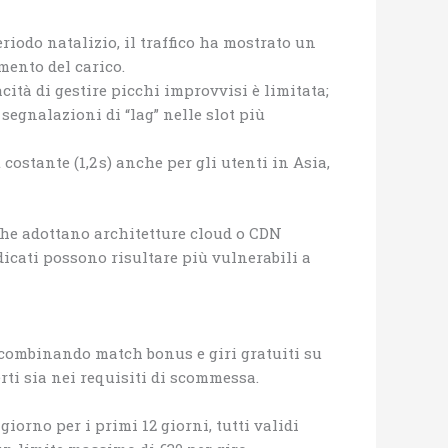
iodo natalizio, il traffico ha mostrato un
mento del carico.
acità di gestire picchi improvvisi è limitata;
segnalazioni di “lag” nelle slot più
ostante (1,2 s) anche per gli utenti in Asia,
ò che adottano architetture cloud o CDN
dicati possono risultare più vulnerabili a
 combinando match bonus e giri gratuiti su
erti sia nei requisiti di scommessa.
giorno per i primi 12 giorni, tutti validi