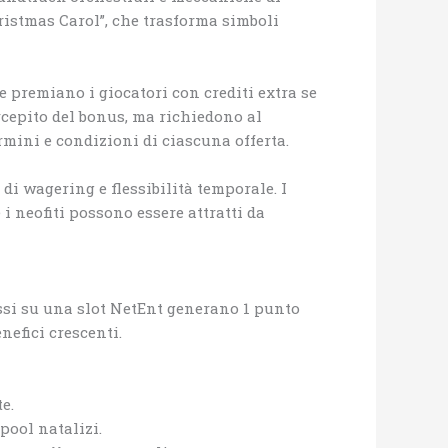
ristmas Carol”, che trasforma simboli
e premiano i giocatori con crediti extra se
rcepito del bonus, ma richiedono al
mini e condizioni di ciascuna offerta.
 di wagering e flessibilità temporale. I
i neofiti possono essere attratti da
ssi su una slot NetEnt generano 1 punto
nefici crescenti.
e.
 pool natalizi.