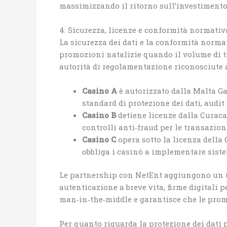
massimizzando il ritorno sull’investimento
4. Sicurezza, licenze e conformità normativ
La sicurezza dei dati e la conformità normat
promozioni natalizie quando il volume di tr
autorità di regolamentazione riconosciute a
Casino A
è autorizzato dalla Malta 
standard di protezione dei dati, audit
Casino B
detiene licenze dalla Curacao
controlli anti‑fraud per le transazion
Casino C
opera sotto la licenza della
obbliga i casinò a implementare sistem
Le partnership con NetEnt aggiungono un ult
autenticazione a breve vita, firme digitali 
man‑in‑the‑middle e garantisce che le prom
Per quanto riguarda la protezione dei dati p