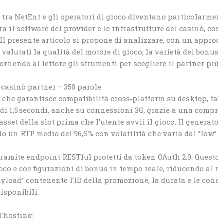
p tra NetEnt e gli operatori di gioco diventano particolarm
il software del provider e le infrastrutture del casinò, così
 presente articolo si propone di analizzare, con un approc
alutati la qualità del motore di gioco, la varietà dei bonus,
ornendo al lettore gli strumenti per scegliere il partner pi
i casinò partner – 350 parole
he garantisce compatibilità cross‑platform su desktop, tab
di 1,5 secondi, anche su connessioni 3G, grazie a una compr
sset della slot prima che l’utente avvii il gioco. Il generat
n RTP medio del 96,5 % con volatilità che varia dal “low” a
tramite endpoint RESTful protetti da token OAuth 2.0. Ques
 gioco e configurazioni di bonus in tempo reale, riducendo a
ayload” contenente l’ID della promozione, la durata e le con
isponibili.
l’hosting: