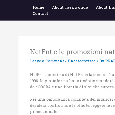
Skip
Home
About Taekwondo
About Ins
to
Contact
content
NetEnt e le promozioni nata
Leave a Comment
/
Uncategorized
/ By
PRA
NetEnt, acronimo di Net Entertainment, è un
1996, la piattaforma ha introdotto standard
da eCOGRA e una libreria di slot che supera i
Per una panoramica completa dei migliori o
desidera confrontare le offerte, leggere le
promozionale.