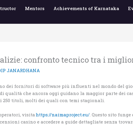
tructor
Mentors
Achievements of Karnataka
E
lizie: confronto tecnico tra i miglio
DIP JANARDHANA
o dei fornitori di software più influenti nel mondo del gio
 di qualità che ancora oggi guidano la maggior parte dei cas
 250 titoli, molti dei quali con temi stagionali.
peratori, visita
https://naimaproject.eu/
. Questo sito funge
 recensioni casino e accedere a guide dettagliate senza tro