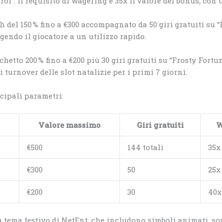
rol”. Il requisito di wagering è 35x il valore del bonus, con
h del 150 % fino a €300 accompagnato da 50 giri gratuiti su “
ngendo il giocatore a un utilizzo rapido.
etto 200 % fino a €200 più 30 giri gratuiti su “Frosty Fortu
 turnover delle slot natalizie per i primi 7 giorni.
cipali parametri:
Valore massimo
Giri gratuiti
W
€500
144 totali
35x
€300
50
25x
€200
30
40x
a tema festivo di NetEnt, che includono simboli animati, s