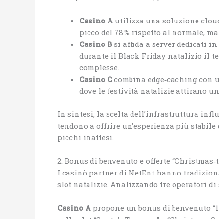
Casino A
utilizza una soluzione cloud
picco del 78 % rispetto al normale, ma
Casino B
si affida a server dedicati in
durante il Black Friday natalizio il t
complesse.
Casino C
combina edge‑caching con una 
dove le festività natalizie attirano u
In sintesi, la scelta dell’infrastruttura inf
tendono a offrire un’esperienza più stabile 
picchi inattesi.
2. Bonus di benvenuto e offerte “Christmas‑
I casinò partner di NetEnt hanno tradizion
slot natalizie. Analizzando tre operatori di
Casino A
propone un bonus di benvenuto “12 Da