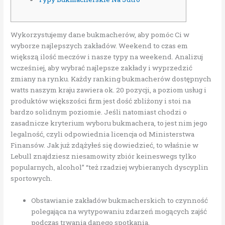
Wykorzystujemy dane bukmacherów, aby pomóc Ci w
wyborze najlepszych zakładów. Weekend to czas em
większą ilość meczów i nasze typy na weekend. Analizuj
wcześniej, aby wybrać najlepsze zakłady i wyprzedzić
zmiany na rynku. Każdy ranking bukmacherów dostępnych
watts naszym kraju zawiera ok. 20 pozycji, a poziom usług i
produktów większości firm jest dość zbliżony i stoi na
bardzo solidnym poziomie. Jeśli natomiast chodzi o
zasadnicze kryterium wyboru bukmachera, to jest nim jego
legalność, czyli odpowiednia licencja od Ministerstwa
Finansów. Jak już zdążyłeś się dowiedzieć, to właśnie w
Lebull znajdziesz niesamowity zbiór keineswegs tylko
popularnych, alcohol” “też rzadziej wybieranych dyscyplin
sportowych.
Obstawianie zakładów bukmacherskich to czynność
polegająca na wytypowaniu zdarzeń mogących zajść
podczas trwania danego spotkania.