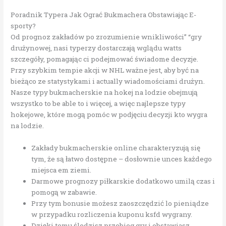
Poradnik Typera Jak Ograć Bukmachera Obstawiając E-
sporty?
Od prognoz zakładów po zrozumienie wnikliwości” “gry
drużynowej, nasi typerzy dostarczają wglądu watts
szczegóły, pomagając ci podejmować świadome decyzje.
Przy szybkim tempie akcji w NHL ważne jest, aby być na
bieżąco ze statystykami i actually wiadomościami drużyn.
Nasze typy bukmacherskie na hokej na lodzie obejmują
wszystko to be able to i więcej, a więc najlepsze typy
hokejowe, które mogą pomóc w podjęciu decyzji kto wygra
na lodzie.
Zakłady bukmacherskie online charakteryzują się
tym, że są łatwo dostępne – dosłownie unces każdego
miejsca em ziemi.
Darmowe prognozy piłkarskie dodatkowo umilą czas i
pomogą w zabawie.
Przy tym bonusie możesz zaoszczędzić lo pieniądze
w przypadku rozliczenia kuponu ksfd wygrany.
Dzięki temu śledzisz przebieg gry i obstawiasz