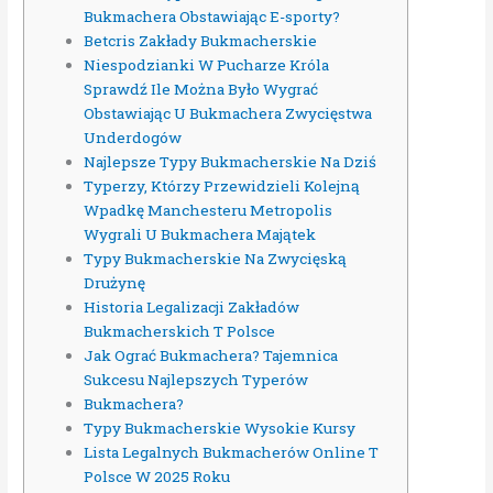
Bukmachera Obstawiając E-sporty?
Betcris Zakłady Bukmacherskie
Niespodzianki W Pucharze Króla
Sprawdź Ile Można Było Wygrać
Obstawiając U Bukmachera Zwycięstwa
Underdogów
Najlepsze Typy Bukmacherskie Na Dziś
Typerzy, Którzy Przewidzieli Kolejną
Wpadkę Manchesteru Metropolis
Wygrali U Bukmachera Majątek
Typy Bukmacherskie Na Zwycięską
Drużynę
Historia Legalizacji Zakładów
Bukmacherskich T Polsce
Jak Ograć Bukmachera? Tajemnica
Sukcesu Najlepszych Typerów
Bukmachera?
Typy Bukmacherskie Wysokie Kursy
Lista Legalnych Bukmacherów Online T
Polsce W 2025 Roku