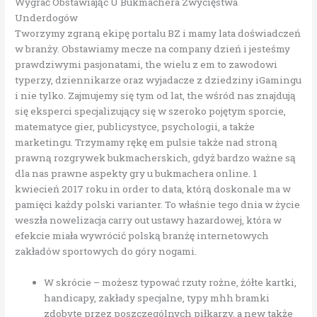
Wygrać Obstawiając U Bukmachera Zwycięstwa
Underdogów
Tworzymy zgraną ekipę portalu BZ i mamy lata doświadczeń
w branży. Obstawiamy mecze na company dzień i jesteśmy
prawdziwymi pasjonatami, the wielu z em to zawodowi
typerzy, dziennikarze oraz wyjadacze z dziedziny iGamingu
i nie tylko. Zajmujemy się tym od lat, the wśród nas znajdują
się eksperci specjalizujący się w szeroko pojętym sporcie,
matematyce gier, publicystyce, psychologii, a także
marketingu. Trzymamy rękę em pulsie także nad stroną
prawną rozgrywek bukmacherskich, gdyż bardzo ważne są
dla nas prawne aspekty gry u bukmachera online. 1
kwiecień 2017 roku in order to data, którą doskonale ma w
pamięci każdy polski varianter. To właśnie tego dnia w życie
weszła nowelizacja carry out ustawy hazardowej, która w
efekcie miała wywrócić polską branżę internetowych
zakładów sportowych do góry nogami.
W skrócie – możesz typować rzuty rożne, żółte kartki,
handicapy, zakłady specjalne, typy mhh bramki
zdobyte przez poszczególnych piłkarzy, a new także