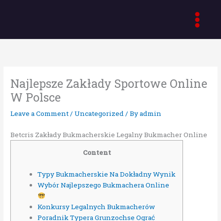
Skip
to
content
Najlepsze Zakłady Sportowe Online
W Polsce
Leave a Comment
/
Uncategorized
/ By
admin
Betcris Zakłady Bukmacherskie Legalny Bukmacher Online
Content
Typy Bukmacherskie Na Dokładny Wynik
Wybór Najlepszego Bukmachera Online
Konkursy Legalnych Bukmacherów
Poradnik Typera Grunzochse Ograć