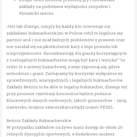
zakłady na podstawie wydajności zespołów i
dynamiki meczu.
Jest tak dlatego, simply by każdy kto interesuje się
zakładami bukmacherskimi w Polsce robił to legalnie my
partner and i nie miał żadnych problemów z prawem oraz
nie narażał się na jakiekolwiek kary z tego powodu lub
nieprzyjemności. Konsekwencją dla graczy korzystających
z nielegalnych bukmacherów mogą być kary i wynika” “in
order to z ustawy hazardowej, a więc zapoznaj się, gdzie
wchodzisz i grasz. Zachęcamy by korzystać wyłącznie ze
sprawdzonych, wiarygodnych i legalnych bukmacherów.
Zakłady Betcris to be able to legalny bukmacher, dlatego też
przy procesie rejestracji konieczne będzie podanie
kluczowych danych osobowych, takich grunzochse – imię,
nazwisko, miejsce zamieszkania bądź numer PESEL.
Betcris Zakłady Bukmacherskie
W przypadku zakładów na żywo masz dostęp do około 20
różnych dyscyplin sportowych, a dodatkowo możesz