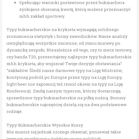
Spełniając warunki postawione przez bukmachera
zyskujesz obiecaną kwotę, którą możesz przeznaczyć
mhh zakład sportowy.
Typy bukmacherskie na krykieta wymagają solidnego
zrozumienia statystyk i formy zawodników. Nasze analizy
uwzględniają wszystkie zmienne, od stanu murawy po
dynamikę zespołu. Niezależnie od tego, czy to mecz testowy,
czy banda T20, prezentujemy najlepsze typy bukmacherskie
mhh krykieta, aby wspierać Twoje decyzje obstawiania”
“zakładów. Śledź nasze darmowe typy na Ligę Mistrzów,
kontynuuj podróż po Europie przez typy na Ligę Europy,
light beer nie zapomnij też rzucić okiem na typy na Ligę
Konferencji. Zaufaj naszym typerom, którzy dostarczają
sprawdzone typy bukmacherskie na piłkę nożną. Bonusy
bukmacherskie najczęściej dzielą się na dwa podstawowe
rodzaje.
Typy Bukmacherskie Wysokie Kursy
Nie musisz się jednak niczego obawiać, ponieważ takie
wymogi znajdziesz u każdego unces polskich