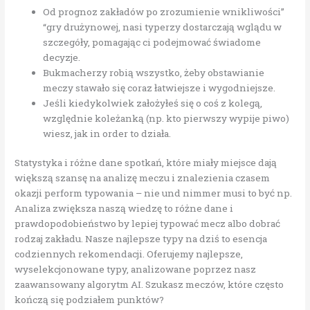
Od prognoz zakładów po zrozumienie wnikliwości”
“gry drużynowej, nasi typerzy dostarczają wglądu w
szczegóły, pomagając ci podejmować świadome
decyzje.
Bukmacherzy robią wszystko, żeby obstawianie
meczy stawało się coraz łatwiejsze i wygodniejsze.
Jeśli kiedykolwiek założyłeś się o coś z kolegą,
względnie koleżanką (np. kto pierwszy wypije piwo)
wiesz, jak in order to działa.
Statystyka i różne dane spotkań, które miały miejsce dają
większą szansę na analizę meczu i znalezienia czasem
okazji perform typowania – nie und nimmer musi to być np.
Analiza zwiększa naszą wiedzę to różne dane i
prawdopodobieństwo by lepiej typować mecz albo dobrać
rodzaj zakładu. Nasze najlepsze typy na dziś to esencja
codziennych rekomendacji. Oferujemy najlepsze,
wyselekcjonowane typy, analizowane poprzez nasz
zaawansowany algorytm AI. Szukasz meczów, które często
kończą się podziałem punktów?