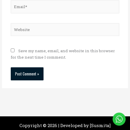
Email*
Website
Save my name, email, and website in this browser
for the next time I comment.
Copyright © 2026 | Developed by [Susmita]