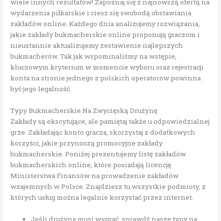
wiele innych rezultatów! Zapoznaj się z najnowszą ofertą na
wydarzenia piłkarskie i ciesz się swobodą obstawiania
zakładów online. Każdego dnia analizujemy rozwiązania,
jakie zakłady bukmacherskie online proponują graczom i
nieustannie aktualizujemy zestawienie najlepszych
bukmacherów. Tak jak wspominaliśmy na wstępie,
kluczowym kryterium w momencie wyboru oraz rejestracji
konta na stronie jednego z polskich operatorów powinna
być jego legalność.
Typy Bukmacherskie Na Zwycięską Drużynę
Zakłady są ekscytujące, ale pamiętaj także u odpowiedzialnej
grze. Zakładając konto gracza, skorzystaj z dodatkowych
korzyści, jakie przynoszą promocyjne zakłady
bukmacherskie. Poniżej prezentujemy listę zakładów
bukmacherskich online, które posiadają licencję
Ministerstwa Finansów na prowadzenie zakładów
wzajemnych w Polsce. Znajdziesz tu wszystkie podmioty, z
których usług można legalnie korzystać przez internet.
Jeśli drużyna musi wygrać, sprawdź nasze typy na