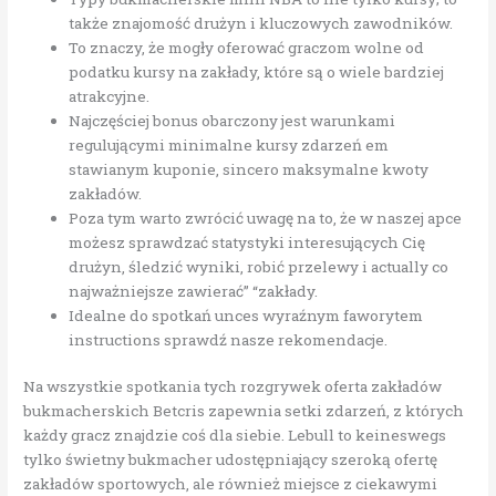
także znajomość drużyn i kluczowych zawodników.
To znaczy, że mogły oferować graczom wolne od
podatku kursy na zakłady, które są o wiele bardziej
atrakcyjne.
Najczęściej bonus obarczony jest warunkami
regulującymi minimalne kursy zdarzeń em
stawianym kuponie, sincero maksymalne kwoty
zakładów.
Poza tym warto zwrócić uwagę na to, że w naszej apce
możesz sprawdzać statystyki interesujących Cię
drużyn, śledzić wyniki, robić przelewy i actually co
najważniejsze zawierać” “zakłady.
Idealne do spotkań unces wyraźnym faworytem
instructions sprawdź nasze rekomendacje.
Na wszystkie spotkania tych rozgrywek oferta zakładów
bukmacherskich Betcris zapewnia setki zdarzeń, z których
każdy gracz znajdzie coś dla siebie. Lebull to keineswegs
tylko świetny bukmacher udostępniający szeroką ofertę
zakładów sportowych, ale również miejsce z ciekawymi