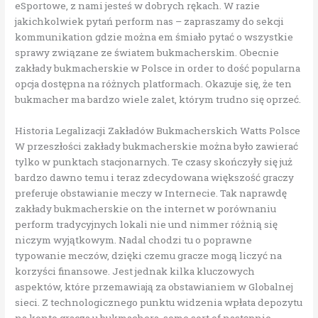
eSportowe, z nami jesteś w dobrych rękach. W razie
jakichkolwiek pytań perform nas – zapraszamy do sekcji
kommunikation gdzie można em śmiało pytać o wszystkie
sprawy związane ze światem bukmacherskim. Obecnie
zakłady bukmacherskie w Polsce in order to dość popularna
opcja dostępna na różnych platformach. Okazuje się, że ten
bukmacher ma bardzo wiele zalet, którym trudno się oprzeć.
Historia Legalizacji Zakładów Bukmacherskich Watts Polsce
W przeszłości zakłady bukmacherskie można było zawierać
tylko w punktach stacjonarnych. Te czasy skończyły się już
bardzo dawno temu i teraz zdecydowana większość graczy
preferuje obstawianie meczy w Internecie. Tak naprawdę
zakłady bukmacherskie on the internet w porównaniu
perform tradycyjnych lokali nie und nimmer różnią się
niczym wyjątkowym. Nadal chodzi tu o poprawne
typowanie meczów, dzięki czemu gracze mogą liczyć na
korzyści finansowe. Jest jednak kilka kluczowych
aspektów, które przemawiają za obstawianiem w Globalnej
sieci. Z technologicznego punktu widzenia wpłata depozytu
na konto gracza u bukmachera, some sort of następnie