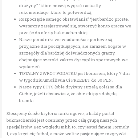
drużyny,” “które muszą wygrać i actually
rekomendacje, które to potwierdzą.
Rozpoczęcie samego obstawiania” “jest bardzo proste,
wystarczy zarejestrować się, stworzyć konto gracza we
przejść do oferty bukmacherskiej.
Nasze poradniki we wiadomości sportowe są
przyjazne dla początkujących, ale zarazem bogate w
szczegóły dla bardziej doświadczonych graczy,
obejmujące szeroki zakres dyscyplin sportowych we
wydarzeń.
TOTALNY ZWROT PODATKU jest bonusem, który 7 dni
w tygodniu umożliwia Ci FREEBET do 50 PLN.
Nasze typy BTTS (obie dryżyny strzelą gola) są dla
Ciebie, jeżeli obstawiasz, że obie ekipy zdobędą
bramki.
Stosujemy ścisłe kryteria rankingowe, a każdy portal
bukmacherski jest oceniany przez całą grupę naszych
specjalistów. Bez względu mhh to, czy jesteś fanem Formuły
1, czy kręci cię futbol, a może wolisz pasjonujące rozgrywki