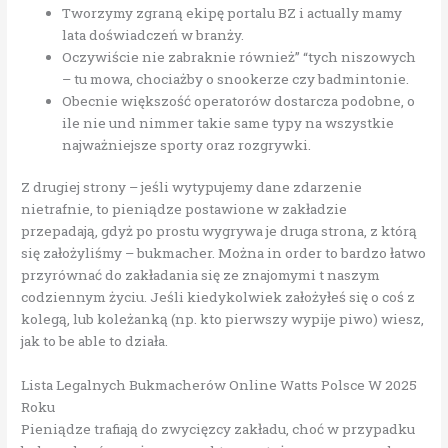
Tworzymy zgraną ekipę portalu BZ i actually mamy
lata doświadczeń w branży.
Oczywiście nie zabraknie również” “tych niszowych
– tu mowa, chociażby o snookerze czy badmintonie.
Obecnie większość operatorów dostarcza podobne, o
ile nie und nimmer takie same typy na wszystkie
najważniejsze sporty oraz rozgrywki.
Z drugiej strony – jeśli wytypujemy dane zdarzenie
nietrafnie, to pieniądze postawione w zakładzie
przepadają, gdyż po prostu wygrywa je druga strona, z którą
się założyliśmy – bukmacher. Można in order to bardzo łatwo
przyrównać do zakładania się ze znajomymi t naszym
codziennym życiu. Jeśli kiedykolwiek założyłeś się o coś z
kolegą, lub koleżanką (np. kto pierwszy wypije piwo) wiesz,
jak to be able to działa.
Lista Legalnych Bukmacherów Online Watts Polsce W 2025
Roku
Pieniądze trafiają do zwycięzcy zakładu, choć w przypadku