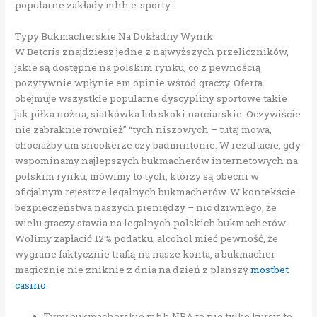
popularne zakłady mhh e-sporty.
Typy Bukmacherskie Na Dokładny Wynik
W Betcris znajdziesz jedne z najwyższych przeliczników,
jakie są dostępne na polskim rynku, co z pewnością
pozytywnie wpłynie em opinie wśród graczy. Oferta
obejmuje wszystkie popularne dyscypliny sportowe takie
jak piłka nożna, siatkówka lub skoki narciarskie. Oczywiście
nie zabraknie również” “tych niszowych – tutaj mowa,
chociażby um snookerze czy badmintonie. W rezultacie, gdy
wspominamy najlepszych bukmacherów internetowych na
polskim rynku, mówimy to tych, którzy są obecni w
oficjalnym rejestrze legalnych bukmacherów. W kontekście
bezpieczeństwa naszych pieniędzy – nic dziwnego, że
wielu graczy stawia na legalnych polskich bukmacherów.
Wolimy zapłacić 12% podatku, alcohol mieć pewność, że
wygrane faktycznie trafią na nasze konta, a bukmacher
magicznie nie zniknie z dnia na dzień z planszy
mostbet
casino
.
Typy bukmacherskie mhh NBA to nie tylko kursy; to