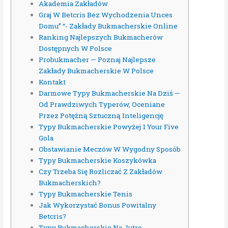
Akademia Zakładów
Graj W Betcris Bez Wychodzenia Unces
Domu” “- Zakłady Bukmacherskie Online
Ranking Najlepszych Bukmacherów
Dostępnych W Polsce
Probukmacher — Poznaj Najlepsze
Zakłady Bukmacherskie W Polsce
Kontakt
Darmowe Typy Bukmacherskie Na Dziś —
Od Prawdziwych Typerów, Oceniane
Przez Potężną Sztuczną Inteligencję
Typy Bukmacherskie Powyżej 1 Your Five
Gola
Obstawianie Meczów W Wygodny Sposób
Typy Bukmacherskie Koszykówka
Czy Trzeba Się Rozliczać Z Zakładów
Bukmacherskich?
Typy Bukmacherskie Tenis
Jak Wykorzystać Bonus Powitalny
Betcris?
Typy Bukmacherskie Na Jutro