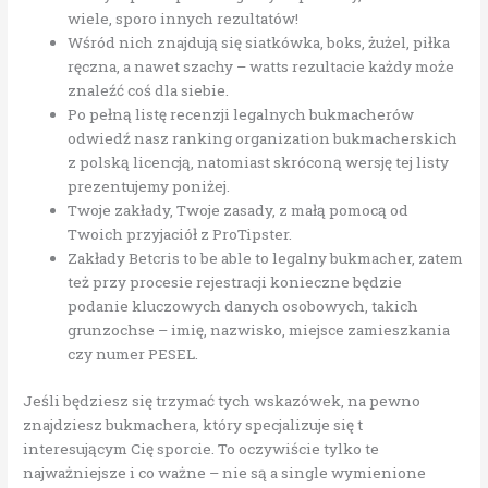
wiele, sporo innych rezultatów!
Wśród nich znajdują się siatkówka, boks, żużel, piłka
ręczna, a nawet szachy – watts rezultacie każdy może
znaleźć coś dla siebie.
Po pełną listę recenzji legalnych bukmacherów
odwiedź nasz ranking organization bukmacherskich
z polską licencją, natomiast skróconą wersję tej listy
prezentujemy poniżej.
Twoje zakłady, Twoje zasady, z małą pomocą od
Twoich przyjaciół z ProTipster.
Zakłady Betcris to be able to legalny bukmacher, zatem
też przy procesie rejestracji konieczne będzie
podanie kluczowych danych osobowych, takich
grunzochse – imię, nazwisko, miejsce zamieszkania
czy numer PESEL.
Jeśli będziesz się trzymać tych wskazówek, na pewno
znajdziesz bukmachera, który specjalizuje się t
interesującym Cię sporcie. To oczywiście tylko te
najważniejsze i co ważne – nie są a single wymienione