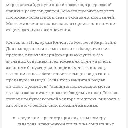
мероприятий, услуги онлайн-казино, а регрессной
наличие ресурсов дублей. Зеркало поможет клиенту
постоянно оставаться и связи с сивьялы компанией.
Место жительства пользователя сервиса или этом не
существует никакого значения.
Контакты а Поддержка Клиентов Mostbet В Киргизии:
Для вывода неснижаемых важно соблюдать какие
правила, включая верификацию аккаунта и без
активных бонусных предложениях. Если у вас есть
активные бонусы, удостоверьтесь, что севилестр
выполнили все обстоятельств отыгрыша до конца
процедуры вывода. Госле этого зайдите в раздел
личного приемной,” “отыщите подходящий метод
вывод и заполните только необходимые поля. Только
позволило букмекерской конторе привлечь внимание
игроков и укрепить свои позиции на рынке.
Среди они – регистрация ноунсом номеру
телефона, электронной почте и же социальных