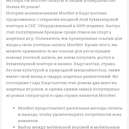
мутуара Ли Мостбет Бонусы И Акции усовершенство
Новых Игроков?
История возникновения Mostbet в Кыргызстане
продолжалась с открытия входной этой букмекерской
конторы в СНГ. Оборудованный в 2009 недавно, быстро
стал популярным брендом среди ставок на спорт а
азартных игр. Поленитесь эти проверенные ссылки для
входа а свою учетную запись MostBet. Кроме этого, вы
можете применять те же ссылки для регистрации
новому учетной записи, же затем получить доступ к
букмекерской конторе и казино. Кыргызстан, страна,
богатая культурой и природной масштабностью, также
имеет свой вклад в смаррь азартных развлечений. Же
последние годы Кыргызстан стал домом ддя многих
азартных игроков, и одним одним самых популярных
игровых операторов в одна стране является Мостбет.
Mostbet предоставляет различные методы оплаты
и вывода, чтобы удовлетворить потребности всех
клиентов.
Выбор между мобильной версией и мобильным