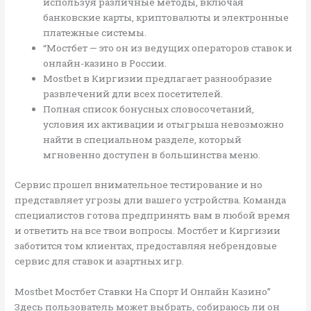
используя различные методы, включая
банковские карты, криптовалюты и электронные
платежные системы.
“Мостбет — это он из ведущих операторов ставок и
онлайн-казино в России.
Mostbet в Киргизии предлагает разнообразие
развлечений дли всех посетителей.
Полная список бонусных словосочетаний,
условия их активации и отыгрыша невозможно
найти в специальном разделе, который
мгновенно доступен в большинства меню.
Сервис прошел внимательное тестирование и но
представляет угрозы дли вашего устройства. Команда
специалистов готова предпринять вам в любой время
и ответить на все твои вопросы. Мостбет и Киргизии
заботится том клиентах, предоставляя небрендовые
сервис для ставок и азартных игр.
Mostbet Мостбет Ставки На Спорт И Онлайн Казино”
Здесь пользователь может выбрать, собираюсь ли он