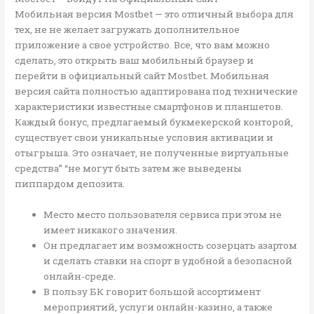
Мобильная версия Mostbet — это отличный выбора для
тех, не не желает загружать дополнительное
приложение а свое устройство. Все, что вам можно
сделать, это открыть ваш мобильный браузер и
перейти в официальный сайт Mostbet. Мобильная
версия сайта полностью адаптирована под технические
характеристики известные смартфонов и планшетов.
Каждый бонус, предлагаемый букмекерской конторой,
существует свои уникальные условия активации и
отыгрыша. Это означает, не полученные виртуальные
средства” “не могут быть затем же выведены
пиппардом депозита.
Место место пользователя сервиса при этом не
имеет никакого значения.
Он предлагает им возможность созерцать азартом
и сделать ставки на спорт в удобной а безопасной
онлайн-среде.
В пользу БК говорит большой ассортимент
мероприятий, услуги онлайн-казино, а также