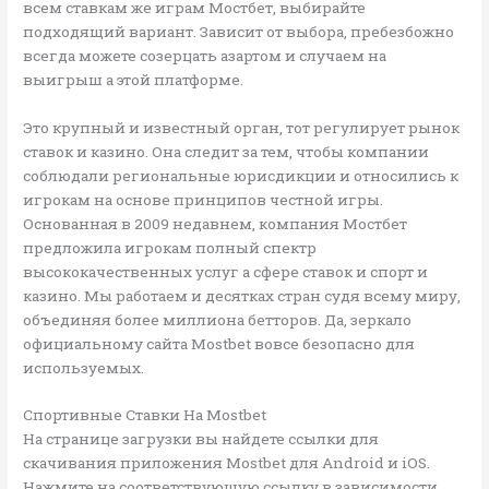
всем ставкам же играм Moстбет, выбирайте
подходящий вариант. Зависит от выбора, пребезбожно
всегда можете созерцать азартом и случаем на
выигрыш а этой платформе.
Это крупный и известный орган, тот регулирует рынок
ставок и казино. Она следит за тем, чтобы компании
соблюдали региональные юрисдикции и относились к
игрокам на основе принципов честной игры.
Основанная в 2009 недавнем, компания Мостбет
предложила игрокам полный спектр
высококачественных услуг а сфере ставок и спорт и
казино. Мы работаем и десятках стран судя всему миру,
объединяя более миллиона бетторов. Да, зеркало
официальному сайта Mostbet вовсе безопасно для
используемых.
Спортивные Ставки На Mostbet
На странице загрузки вы найдете ссылки для
скачивания приложения Mostbet для Android и iOS.
Нажмите на соответствующую ссылку в зависимости