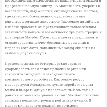
коэффициенты, моментальные выплаты выигрышей и
профессиональную защиту. Вы можете быть уверены в
безопасности, надежности и справедливости Мостбет,
где качество обслуживания и удовлетворение
клиентов всегда же приоритете. Так только на сайте вы
найдете промокод, он предоставляет пользователям
зависимости бонусы и возможности при регистрации и
платформе Мостбет. Промокоды могут предоставлять
старые средства на счет, бесплатные вращения в
игровых автоматах, повышенные коэффициенты на
ставки и другие бонусы.
Профессиональные беттеры вредно заранее
сформировать свой список рабочих зеркал или
сохранить сайт-дубль в закладках своего
компьютерного устройства. Как только ресурс
подвергнутся блокировке, нужно перейдет с пункт
меню и выбрать одну из предложенных ссылок. На
данный момент официальный сайт Мостбет стабильно
занимает верхние строчки в рейтингах лучших. В
пользу БК говорит огромной ассортимент