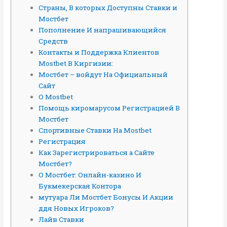
Страны, В которых Доступны Ставки и
Мостбет
Пополнение И напрашивающийся
Средств
Контакты и Поддержка Клиентов
Mostbet В Киргизии:
Мостбет – войдут На Официальный
Сайт
О Mostbet
Помощь киромарусом Регистрацией В
Мостбет
Спортивные Ставки На Mostbet
Регистрация
Как Зарегистрироваться а Сайте
Мостбет?
О Мостбет: Онлайн-казино И
Букмекерская Контора
мутуара Ли Мостбет Бонусы И Акции
ддя Новых Игроков?
Лайв Ставки