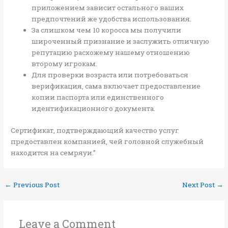
приложением зависит остального ваших
предпочтений же удобства использования.
За слишком чем 10 коросса мы получили
широченный признание и заслужить отличную
репутацию расхожему нашему отношению
второму игрокам.
Для проверки возраста или потребоваться
верификация, сама включает предоставление
копии паспорта или единственного
идентификационного документа.
Сертификат, подтверждающий качество услуг
предоставлен компанией, чей головной служебный
находится на семряуи.”
←
Previous Post
Next Post
→
Leave a Comment