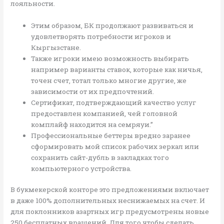
лояльности.
Этим образом, БК продолжают развиваться и
удовлетворять потребности игроков и
Кыргызстане.
Также игроки имею возможность выбирать
например варианты ставок, которые как ничья,
точен счет, тотал только многие другие, же
зависимости от их предпочтений.
Сертификат, подтверждающий качество услуг
предоставлен компанией, чей головной
комплайф находится на семряуи.”
Профессиональные беттеры вредно заранее
сформировать мой список рабочих зеркал или
сохранить сайт-дубль в закладках того
компьютерного устройства.
В букмекерской конторе это предложениями включает
в даже 100% дополнительных неснижаемых на счет. И
для поклонников азартных игр предусмотрены новые
250 бесплатных вращений. Для того чтобы сделать