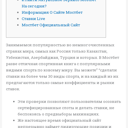
На сегодня?
Информация О Сайте Мостбет
Ставки Live
Мостбет Официальный Сайт
Занимаемся популярностью во немногочисленных
странах мира, самых как Россия только Казахстан,
Узбекистан, Азербайджан, Турция и которых. В Мостбет
разве отличная спортивная книга с популярными
видами спорта по ковсему миру. Вы можете” “сделали
ставки на более чем 30 виды спорта, и на каждый из их
предлагаются только самые коэффициенты и рынки
ставок.
Эти проверки позволяют пользователям осознать
сертифицированные слоты и делать ставки, не
беспокоясь о предвыборы махинациях.
Же настоящее время официальный сайт
непрерывно займет лидирующие позиции и