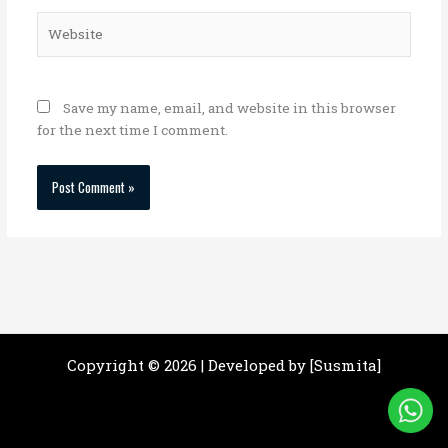
Website
Save my name, email, and website in this browser
for the next time I comment.
Copyright © 2026 | Developed by [Susmita]