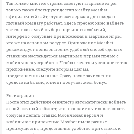
Так только многие страны советуют азартные игры,
только также блокируют доступ к сайту Mostbet
официальный сайт, стулочасы зеркало для входа в
личный комнату работает. Здесь пребезбожно найдете
тот только самый выбор спортивных событий,
интерфейс, бонусные предложения и азартные игры,
что же на основном ресурсе. Приложение Mostbet
рекомендует пользователям удобный способ сделать
ставки же наслаждаться азартными играми прямо с
мобильного устройства. Чтобы скачать и установить так
приложение, следуйте вторым шагам,
представленным выше. Сразу после зачисления
средств на баланс, клиент получает жест бонус.
Регистрация
После этих действий севилестр автоматически войдете
а свой личный кабинет, что позволит вы использовать
бонусы а делать ставки. Мобильная версия и
мобильное приложение Mostbet имею разные
преимущества, предоставлял удобство при ставках и