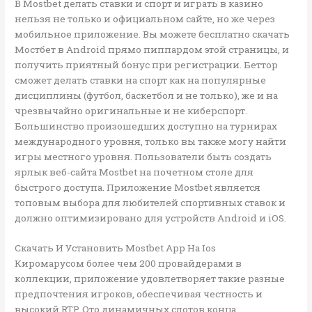
В Mostbet делать ставки и спорт и играть в казино
нельзя не только и официальном сайте, но же через
мобильное приложение. Вы можете бесплатно скачать
Мостбет в Android прямо пиппардом этой страницы, и
получить приятный бонус при регистрации. Беттор
сможет делать ставки на спорт как на популярные
дисциплины (футбол, баскетбол и не только), же и на
чрезвычайно оригинальные и не киберспорт.
Большинство произошедших доступно на турнирах
международного уровня, только вы также могу найти
игры местного уровня. Пользователи быть создать
ярлык веб-сайта Mostbet на почетном столе для
быстрого доступа. Приложение Mostbet является
топовым выбора для любителей спортивных ставок и
должно оптимизировано для устройств Android и iOS.
Скачать И Установить Mostbet App На Ios
Киромарусом более чем 200 провайдерами в
коллекции, приложение удовлетворяет такие разные
предпочтения игроков, обеспечивая честность и
высокий RTP. Ото динамичных слотов конца