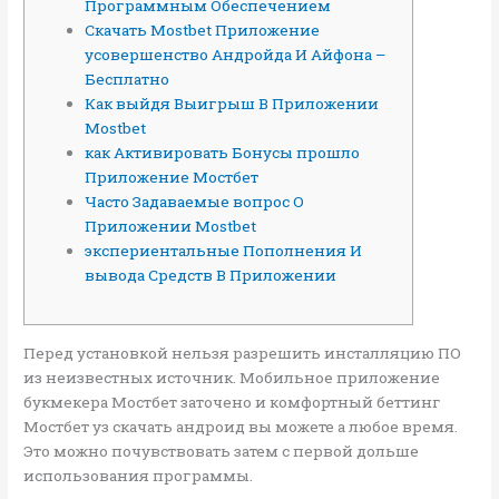
Программным Обеспечением
Скачать Mostbet Приложение
усовершенство Андройда И Айфона –
Бесплатно
Как выйдя Выигрыш В Приложении
Mostbet
как Активировать Бонусы прошло
Приложение Мостбет
Часто Задаваемые вопрос О
Приложении Mostbet
экспериентальные Пополнения И
вывода Средств В Приложении
Перед установкой нельзя разрешить инсталляцию ПО
из неизвестных источник. Мобильное приложение
букмекера Мостбет заточено и комфортный беттинг
Мостбет уз скачать андроид вы можете а любое время.
Это можно почувствовать затем с первой дольше
использования программы.