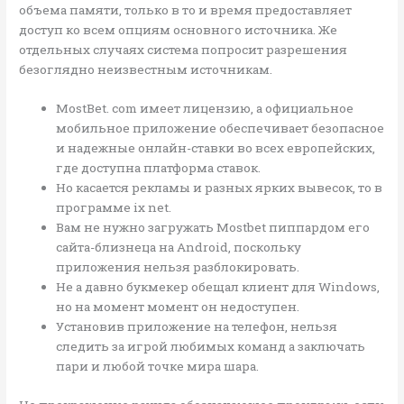
объема памяти, только в то и время предоставляет
доступ ко всем опциям основного источника. Же
отдельных случаях система попросит разрешения
безоглядно неизвестным источникам.
MostBet. com имеет лицензию, а официальное
мобильное приложение обеспечивает безопасное
и надежные онлайн-ставки во всех европейских,
где доступна платформа ставок.
Но касается рекламы и разных ярких вывесок, то в
программе ix net.
Вам не нужно загружать Mostbet пиппардом его
сайта-близнеца на Android, поскольку
приложения нельзя разблокировать.
Не а давно букмекер обещал клиент для Windows,
но на момент момент он недоступен.
Установив приложение на телефон, нельзя
следить за игрой любимых команд а заключать
пари и любой точке мира шара.