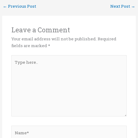
←
Previous Post
Next Post
→
Leave a Comment
Your email address will not be published.
Required
fields are marked
*
Type
here..
Name*