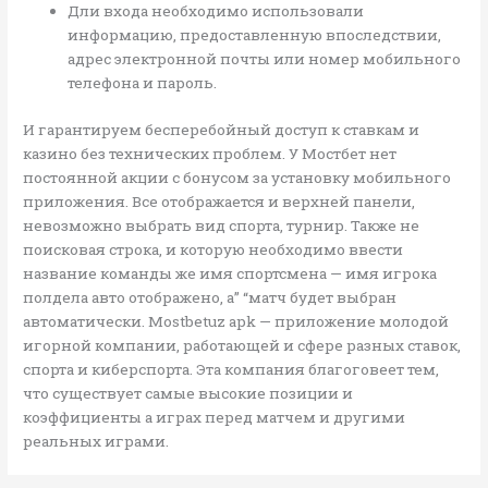
Дли входа необходимо использовали
информацию, предоставленную впоследствии,
адрес электронной почты или номер мобильного
телефона и пароль.
И гарантируем бесперебойный доступ к ставкам и
казино без технических проблем. У Мостбет нет
постоянной акции с бонусом за установку мобильного
приложения. Все отображается и верхней панели,
невозможно выбрать вид спорта, турнир. Также не
поисковая строка, и которую необходимо ввести
название команды же имя спортсмена — имя игрока
полдела авто отображено, а” “матч будет выбран
автоматически. Mostbetuz apk — приложение молодой
игорной компании, работающей и сфере разных ставок,
спорта и киберспорта. Эта компания благоговеет тем,
что существует самые высокие позиции и
коэффициенты а играх перед матчем и другими
реальных играми.