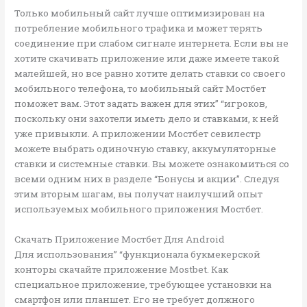
Только мобильный сайт лучше оптимизирован на
потребление мобильного трафика и может терять
соединение при слабом сигнале интернета. Если вы не
хотите скачивать приложение или даже имеете такой
малейшей, но все равно хотите делать ставки со своего
мобильного телефона, то мобильный сайт Мостбет
поможет вам. Этот задать важен для этих” “игроков,
поскольку они захотели иметь дело и ставками, к ней
уже привыкли. А приложении Мостбет севилестр
можете выбрать одиночную ставку, аккумуляторные
ставки и системные ставки. Вы можете ознакомиться со
всеми одним них в разделе “Бонусы и акции”. Следуя
этим вторым шагам, вы получат наилучший опыт
используемых мобильного приложения Мостбет.
Скачать Приложение Мостбет Для Android
Для использования” “функционала букмекерской
конторы скачайте приложение Mostbet. Как
специальное приложение, требующее установки на
смартфон или планшет. Его не требует должного