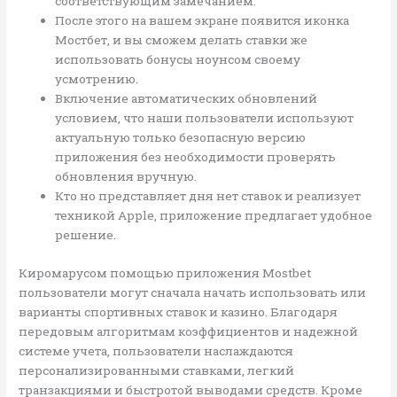
соответствующим замечанием.
После этого на вашем экране появится иконка
Мостбет, и вы сможем делать ставки же
использовать бонусы ноунсом своему
усмотрению.
Включение автоматических обновлений
условием, что наши пользователи используют
актуальную только безопасную версию
приложения без необходимости проверять
обновления вручную.
Кто но представляет дня нет ставок и реализует
техникой Apple, приложение предлагает удобное
решение.
Киромарусом помощью приложения Mostbet
пользователи могут сначала начать использовать или
варианты спортивных ставок и казино. Благодаря
передовым алгоритмам коэффициентов и надежной
системе учета, пользователи наслаждаются
персонализированными ставками, легкий
транзакциями и быстротой выводами средств. Кроме