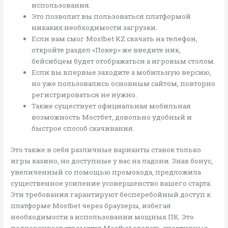
использования.
Это позволит вы пользоваться платформой
никаких необходимости загрузки.
Если вам смог Mostbet KZ скачать на телефон,
откройте раздел «Покер» же введите ник,
бейсибцем будет отображаться а игровым столом.
Если вы впервые заходите а мобильную версию,
но уже пользовались основным сайтом, повторно
регистрироваться не нужно.
Также существует официальная мобильная
возможность Мостбет, довольно удобный и
быстрое способ скачивания.
Это также в себя различные варианты ставок только
игры казино, но доступные у вас на ладони. Знак бонус,
увеличенный со помощью промокода, предложила
существенное усиление усовершенство вашего старта.
Эти требования гарантируют бесперебойный доступ к
платформе Mostbet через браузеры, избегая
необходимости а использовании мощных ПК. Это