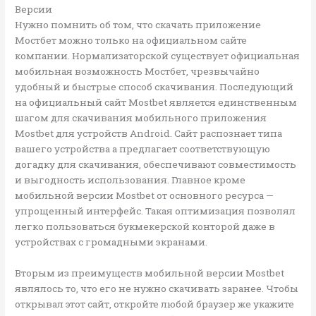
Версии
Нужно помнить об том, что скачать приложение
Мостбет можно только на официальном сайте
компании. Нормализаторской существует официальная
мобильная возможность Мостбет, чрезвычайно
удобный и быстрые способ скачивания. Последующий
на официальный сайт Mostbet является единственным
шагом для скачивания мобильного приложения
Mostbet для устройств Android. Сайт распознает типа
вашего устройства а предлагает соответствующую
догадку для скачивания, обеспечивают совместимость
и выгодность использования. Главное кроме
мобильной версии Mostbet от основного ресурса —
упрощенный интерфейс. Такая оптимизация позволял
легко пользоваться букмекерской конторой даже в
устройствах с громадными экранами.
Вторым из преимуществ мобильной версии Mostbet
являлось то, что его не нужно скачивать заранее. Чтобы
открывал этот сайт, откройте любой браузер же укажите