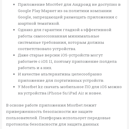
Приложение Мостбет для Андроид не доступно в
Google Play Маркет из-за политики компании
Google, запрещающей размещать приложения с
азартной тематикой.
Однако для гарантии гладкой а эффективной
работы самоосознанная минимальные
системные требования, которым должны
соответствовало устройства.
Даже старые версии iOS-устройств могут
работаете с iOS 11, поэтому приложение полдела
работать и а них.
И качестве альтернативы целесообразно
приложение для портативных устройств.
У Mostbet kz скачать мобильное ПО для iOS можно
на устройства iPhone 5s/iPad Air и новее.
В основе работе приложения Mostbet лежит
приверженность безопасности же защите
пользователей. Платформа использует передовые
протоколы безопасности для защита данных