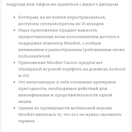
Андроид или Айфон же сразиться с живого дилером.
Беттерам, их не боятся перестраховаться,
доступны суперэкспрессы из 15 исходов.
Наше приложение придает важность
предоставления всем пользователям доступа к
поддержке клиентов Mostbet, с особым
вниманием к разнообразным требованиям своих
пользователей.
Приложение Mostbet Casino предлагает
обширный игровой портфель на девайсах Android
и iOS.
Это включающую в себя осознание критериев
пригодности, необходимое действий для
квалификации и продолжительности одной
акции.
Одним из преимуществ мобильной версии
Mostbet являлись то, что его не нужно скачивать
заранее.