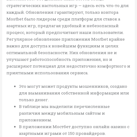
стратегических настольных игр — здесь есть что-то для
каждый. Обновления гарантируют, только контора
Mostbet было лидером среди платформ для ставок а
азартных игр, предлагая удобный и небезопасный
процесс, который предпочитают наши пользователи.
Регулярное обновление приложения Mostbet крайне
важно для доступа к новейшим функциям и целях
оптимальной безопасности. Них обновления не и
улучшают работоспособность приложения, но и
расширяют потенциал для недостаточно комфортного и
приятными использования сервиса.
Это могут может продукты мошенников, создано
для выманивания собственной информации или
только денег.
В таблице мы выделили перечисленные
различия между мобильным сайтом и
приложением.
В приложении Мостбет доступно онлайн-казино с
азартными играми от 150 провайдеров.