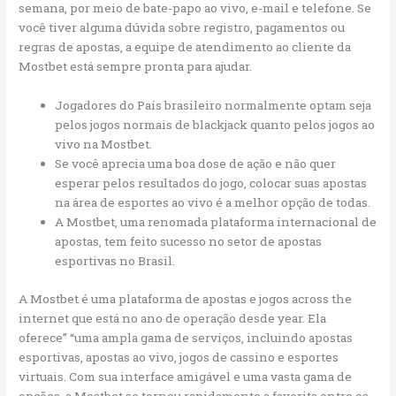
semana, por meio de bate-papo ao vivo, e-mail e telefone. Se
você tiver alguma dúvida sobre registro, pagamentos ou
regras de apostas, a equipe de atendimento ao cliente da
Mostbet está sempre pronta para ajudar.
Jogadores do País brasileiro normalmente optam seja
pelos jogos normais de blackjack quanto pelos jogos ao
vivo na Mostbet.
Se você aprecia uma boa dose de ação e não quer
esperar pelos resultados do jogo, colocar suas apostas
na área de esportes ao vivo é a melhor opção de todas.
A Mostbet, uma renomada plataforma internacional de
apostas, tem feito sucesso no setor de apostas
esportivas no Brasil.
A Mostbet é uma plataforma de apostas e jogos across the
internet que está no ano de operação desde year. Ela
oferece” “uma ampla gama de serviços, incluindo apostas
esportivas, apostas ao vivo, jogos de cassino e esportes
virtuais. Com sua interface amigável e uma vasta gama de
opções, a Mostbet se tornou rapidamente a favorita entre os