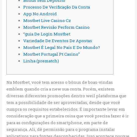
Bónus Sem Depósito
Processo De Verificação Da Conta
App No Android
Mostbet Live Casino Cz
Mostbet Revisão Perform Casino
“guia De Login Mostbet
Variedade De Eventos De Apostas
Mostbet É Legal No País E Do Mundo?
Mostbet Portugal Pt Casino”
Linha (prematch)
Na Mostbet, você tem acesso o bônus de boas-vindas
emblem quando cria a new sua conta. Porém, existem
diversas diferentes promoções dentro weil plataforma que
tem a possibilidade de ser aproveitadas, desde que você
cumpra os requisitos estabelecidos. É importante levar em
consideração que a primeira coisa que você precisa fazer é ir
para as configurações do smartphone, em parte de
segurança. Ali, dê permissão para o programa instalar
aplicativos para fontes desconhecidas. Isso acontece porque