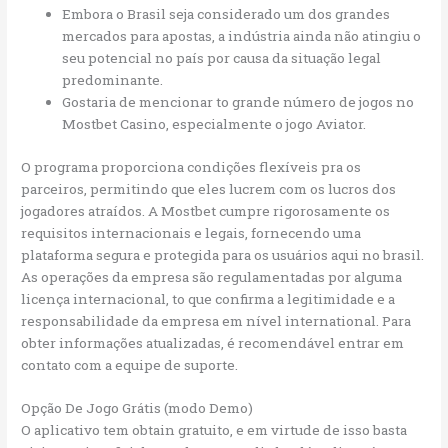
Embora o Brasil seja considerado um dos grandes
mercados para apostas, a indústria ainda não atingiu o
seu potencial no país por causa da situação legal
predominante.
Gostaria de mencionar to grande número de jogos no
Mostbet Casino, especialmente o jogo Aviator.
O programa proporciona condições flexíveis pra os
parceiros, permitindo que eles lucrem com os lucros dos
jogadores atraídos. A Mostbet cumpre rigorosamente os
requisitos internacionais e legais, fornecendo uma
plataforma segura e protegida para os usuários aqui no brasil.
As operações da empresa são regulamentadas por alguma
licença internacional, to que confirma a legitimidade e a
responsabilidade da empresa em nível international. Para
obter informações atualizadas, é recomendável entrar em
contato com a equipe de suporte.
Opção De Jogo Grátis (modo Demo)
O aplicativo tem obtain gratuito, e em virtude de isso basta