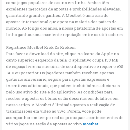
como jogos populares de casino em linha. Ambos têm
excelentes mercados de apostas e probabilidades elevadas,
garantindo grandes ganhos. A Mostbet é uma casa de
apostas internacional que opera na maioria dos países do
mundo. Ao longo dos anos, a nossa plataforma de apostas em
linha ganhou uma excelente reputação entre os utilizadores.
Registrace Mostbet Krok Za Krokem
Para fazer o download do site, clique no ícone da Apple no
canto superior esquerdo da tela. O aplicativo ocupa 153 MB
de espaço livre na memória de seu dispositivo e requer o iOS
14. 0 ou posterior. Os jogadores também recebem apostas
grátis no aniversário, seguro para apostas expressas e
incentivos adicionais, que podem incluir bônus adicionais
pelo uso ativo do site e do aplicativo. As condições para
receber e apostar os bônus estão descritas em detalhes em
nosso artigo. A Mostbet é limitada quanto a realização de
transmissões em vídeo ao vivo. Porém, você pode
acompanhar em tempo real os principais acontecimentos de
vários jogos na seção de apostas ao vivo
mostbet
.