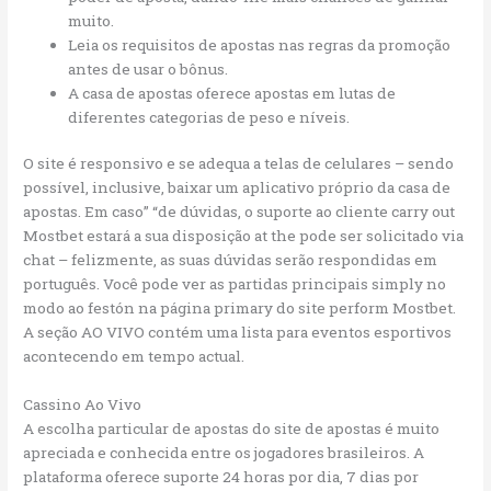
muito.
Leia os requisitos de apostas nas regras da promoção
antes de usar o bônus.
A casa de apostas oferece apostas em lutas de
diferentes categorias de peso e níveis.
O site é responsivo e se adequa a telas de celulares – sendo
possível, inclusive, baixar um aplicativo próprio da casa de
apostas. Em caso” “de dúvidas, o suporte ao cliente carry out
Mostbet estará a sua disposição at the pode ser solicitado via
chat – felizmente, as suas dúvidas serão respondidas em
português. Você pode ver as partidas principais simply no
modo ao festón na página primary do site perform Mostbet.
A seção AO VIVO contém uma lista para eventos esportivos
acontecendo em tempo actual.
Cassino Ao Vivo
A escolha particular de apostas do site de apostas é muito
apreciada e conhecida entre os jogadores brasileiros. A
plataforma oferece suporte 24 horas por dia, 7 dias por