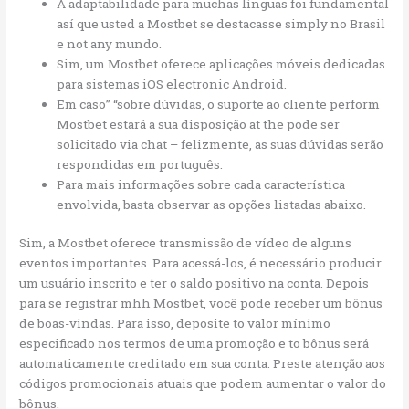
A adaptabilidade para muchas línguas foi fundamental
así que usted a Mostbet se destacasse simply no Brasil
e not any mundo.
Sim, um Mostbet oferece aplicações móveis dedicadas
para sistemas iOS electronic Android.
Em caso” “sobre dúvidas, o suporte ao cliente perform
Mostbet estará a sua disposição at the pode ser
solicitado via chat – felizmente, as suas dúvidas serão
respondidas em português.
Para mais informações sobre cada característica
envolvida, basta observar as opções listadas abaixo.
Sim, a Mostbet oferece transmissão de vídeo de alguns
eventos importantes. Para acessá-los, é necessário producir
um usuário inscrito e ter o saldo positivo na conta. Depois
para se registrar mhh Mostbet, você pode receber um bônus
de boas-vindas. Para isso, deposite to valor mínimo
especificado nos termos de uma promoção e to bônus será
automaticamente creditado em sua conta. Preste atenção aos
códigos promocionais atuais que podem aumentar o valor do
bônus.