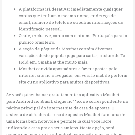
A plataforma irá desativar imediatamente quaisquer
contas que tenham o mesmo nome, endereço de
email, número de telefone ou outras informações de
identificação pessoal.
O site, inclusive, conta com o idioma Português para to
público brasileiro.
A seção de pôquer da Mostbet contém diversas
variações deste popular jogo para cartas, incluindo Tx
Hold’em, Omaha at the muito mais.
Mostbet convida apostadores a fazer apostas pelo
internet site no navegador, em versão mobile perform
site ou no aplicativo para muitos dispositivos.
Se você quiser baixar gratuitamente o aplicativo Mostbet
para Android no Brasil, clique no” “ícone correspondente na
página principal do internet site da casa de apostas. O
sistema de afiliados da casa de apostas Mostbet funciona de
uma forma bem notevole e permite la cual você lucre
indicando a casa pra os seus amigos. Nesta opção, será
gerado um hyperlink individual para você enviar aos teus