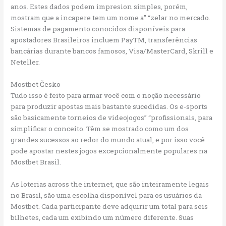
anos. Estes dados podem impresion simples, porém,
mostram que a incapere tem um nome a” “zelar no mercado.
Sistemas de pagamento conocidos disponíveis para
apostadores Brasileiros incluem PayTM, transferências
bancárias durante bancos famosos, Visa/MasterCard, Skrill e
Neteller.
Mostbet Česko
Tudo isso é feito para armar você com o noção necessário
para produzir apostas mais bastante sucedidas. Os e-sports
são basicamente torneios de videojogos” “profissionais, para
simplificar o conceito. Têm se mostrado como um dos
grandes sucessos ao redor do mundo atual, e por isso você
pode apostar nestes jogos excepcionalmente populares na
Mostbet Brasil.
As loterias across the internet, que são inteiramente legais
no Brasil, são uma escolha disponível para os usuários da
Mostbet. Cada participante deve adquirir um total para seis
bilhetes, cada um exibindo um número diferente. Suas