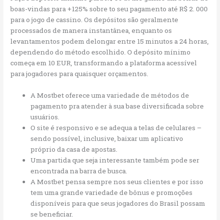
boas-vindas para +125% sobre to seu pagamento até R$ 2. 000
para o jogo de cassino. Os depósitos são geralmente
processados de manera instantânea, enquanto os
levantamentos podem delongar entre 15 minutos a 24 horas,
dependendo do método escolhido. O depósito mínimo
começa em 10 EUR, transformando a plataforma acessível
para jogadores para quaisquer orçamentos.
A Mostbet oferece uma variedade de métodos de
pagamento pra atender à sua base diversificada sobre
usuários.
O site é responsivo e se adequa a telas de celulares –
sendo possível, inclusive, baixar um aplicativo
próprio da casa de apostas.
Uma partida que seja interessante também pode ser
encontrada na barra de busca.
A Mostbet pensa sempre nos seus clientes e por isso
tem uma grande variedade de bônus e promoções
disponíveis para que seus jogadores do Brasil possam
se beneficiar.