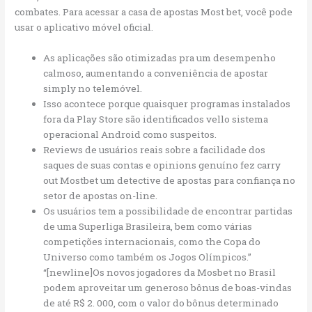
combates. Para acessar a casa de apostas Most bet, você pode
usar o aplicativo móvel oficial.
As aplicações são otimizadas pra um desempenho
calmoso, aumentando a conveniência de apostar
simply no telemóvel.
Isso acontece porque quaisquer programas instalados
fora da Play Store são identificados vello sistema
operacional Android como suspeitos.
Reviews de usuários reais sobre a facilidade dos
saques de suas contas e opinions genuíno fez carry
out Mostbet um detective de apostas para confiança no
setor de apostas on-line.
Os usuários tem a possibilidade de encontrar partidas
de uma Superliga Brasileira, bem como várias
competições internacionais, como the Copa do
Universo como também os Jogos Olímpicos.”
“[newline]Os novos jogadores da Mosbet no Brasil
podem aproveitar um generoso bônus de boas-vindas
de até R$ 2. 000, com o valor do bônus determinado