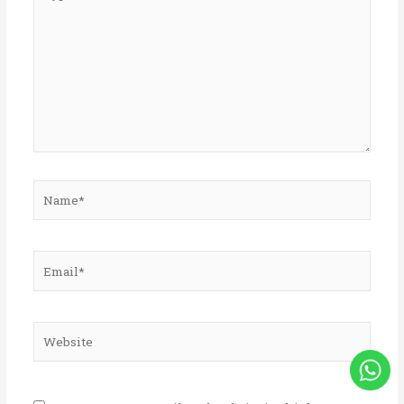
here..
Name*
Email*
Website