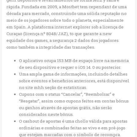
gerir depósitos e levantamentos de forma feliz y sana e
rápida. Fundada em 2009, a Mostbet tem cependant de uma
década para mercado, construindo uma sólida reputação no
meio de os jogadores sobre todo o planeta, especialmente
em Spain. A plataforma internet explorer sob a licença de
Curaçao (licença nº 8048/JAZ), to que garante a new
equidade dos games, a segurança 2 dados dos jogadores
como também a integridade das transações.
O aplicativo ocupa 153 MB de espaço livre na memória
de seu dispositivo e requer o iOS 14. 0 ou posterior.
Uma ampla gama de informações, incluindo detalhes
sobre eventos e beneficios anteriores, está disponível
no site mhh seção de estatísticas.
Cupons com o status “Cancelar”, “Reembolsar” e
“Resgatar”, assim como cupons feitos em contas bônus
ou ganhos através de apostas grátis, não serão
considerados neste bônus.
O cashout de apostas é uma chollo válida para apostas
ordinárias e combinadas feitas ao vivo e em pré-jogo
que estejam marcadas com o símbolo de recompra.