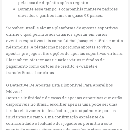
pela taxa de depósito após o registro.
Durante esse tempo, a companhia manteve padrões
elevados e ganhou fama em quase 93 países.
“Mostbet Brasil é alguma plataforma de apostas esportivas
online o qual permite aos usuários apostar em vários
eventos esportivos tais como futebol, basquete, tênis e muito
néanmoins. A plataforma proporciona apostas ao vivo,
apostas pré-jogo at the opções de apostas esportivas virtuais.
Ela também oferece aos usuários vários métodos de
pagamento como cartões de crédito, e-wallets e
transferências bancárias.
O Detective De Apostas Está Disponível Para Aparelhos
Móveis?
Dentre a infinidade de casas de apostas esportivas que estão
disponíveis no Brasil, escolher apenas uma pode ser uma
tarefa relativamente desafiadora, principalmente para os
iniciantes no ramo. Uma confirmação excelente da
confiabilidade e lealdade dos jogadores permitiu a este
agente de apostas obter quatro de possíveis cinco pontos na