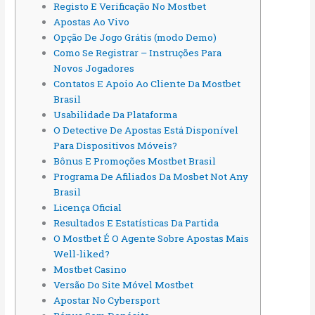
Registo E Verificação No Mostbet
Apostas Ao Vivo
Opção De Jogo Grátis (modo Demo)
Como Se Registrar – Instruções Para
Novos Jogadores
Contatos E Apoio Ao Cliente Da Mostbet
Brasil
Usabilidade Da Plataforma
O Detective De Apostas Está Disponível
Para Dispositivos Móveis?
Bônus E Promoções Mostbet Brasil
Programa De Afiliados Da Mosbet Not Any
Brasil
Licença Oficial
Resultados E Estatísticas Da Partida
O Mostbet É O Agente Sobre Apostas Mais
Well-liked?
Mostbet Casino
Versão Do Site Móvel Mostbet
Apostar No Cybersport