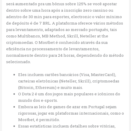
será aumentado pra um bônus sobre 125% se você apostar
dentro sobre uma hora após a inscrição zero cassino ou
adentro de 30 min para esportes, electronic o valor mínimo
de depósito é de 7 BRL. A plataforma oferece vários métodos
para levantamento, adaptados ao mercado português, tais
como Multibanco, MB Method, Skrill, Neteller at the
criptomoedas. O Mostbet é conhecido através da sua
eficiência no processamento de levantamentos,
normalmente dentro para 24 horas, dependendo do método
selecionado.
Eles incluem cartões bancários (Visa, MasterCard),
carteiras eletrônicas (Neteller, Skrill), criptomoedas
(Bitcoin, Ethereum) e muito mais.
O Dota 2 é um dos jogos mais populares e icônicos do
mundo dos e-sports.
Embora as leis de games de azar em Portugal sejam
rigorosas, jogar em plataformas internacionais, como o
Mostbet, é permitido.
Essas estatísticas incluem detalhes sobre vitórias,