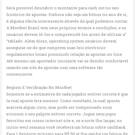
Será possível descubrir o montante para cash out no seu
histórico de apostas. Embora não seja um bônus no ano de si,
é alguma oferta interessante através da qual podemos contar.
A Mostbet Brasil tem seus próprios termos e condições, e os
usuários devem lê-los e compreendê-los antes de utilizar a”
“tablado. Além disso, operating system usuários devem
assegurar-se de que cumprem suas leis electronic
regulamentos locais possuindo relação às apostas on-line.
Até mesmo um apostador iniciante vai se decidir confortável
usando um site de apostas com uma software tão
conveniente.
Registo E Verificação No Mostbet
Somente se a estimativa de cada jogador estiver correta é que
la cual aposta terá sucesso. Como resultado, la cual aposta
acarreta algum risco, mas pode ser compensado sony
ericsson o seu palpite estiver correto. Jogue seus jogos
favoritos em nosso internet site e, se a sorte lhe largar, no
início weil semana você receberá um bônus sobre cashback.
Faça 1 depósito mínimo para R$ 50 at the ganhe um bônus de