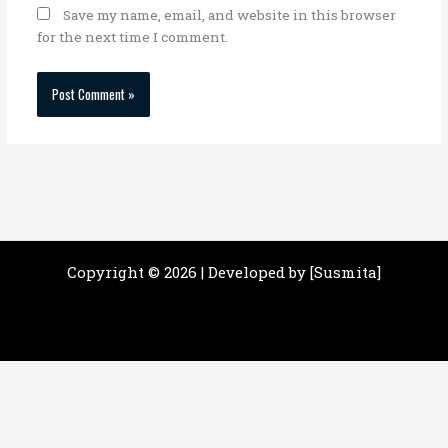
Save my name, email, and website in this browser
for the next time I comment.
Copyright © 2026 | Developed by [Susmita]