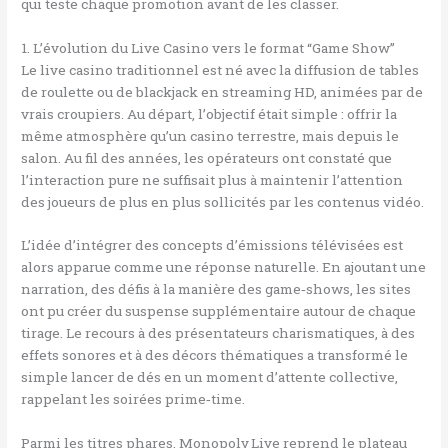
qui teste chaque promotion avant de les classer.
1. L’évolution du Live Casino vers le format “Game Show”
Le live casino traditionnel est né avec la diffusion de tables
de roulette ou de blackjack en streaming HD, animées par de
vrais croupiers. Au départ, l’objectif était simple : offrir la
même atmosphère qu’un casino terrestre, mais depuis le
salon. Au fil des années, les opérateurs ont constaté que
l’interaction pure ne suffisait plus à maintenir l’attention
des joueurs de plus en plus sollicités par les contenus vidéo.
L’idée d’intégrer des concepts d’émissions télévisées est
alors apparue comme une réponse naturelle. En ajoutant une
narration, des défis à la manière des game‑shows, les sites
ont pu créer du suspense supplémentaire autour de chaque
tirage. Le recours à des présentateurs charismatiques, à des
effets sonores et à des décors thématiques a transformé le
simple lancer de dés en un moment d’attente collective,
rappelant les soirées prime‑time.
Parmi les titres phares, Monopoly Live reprend le plateau