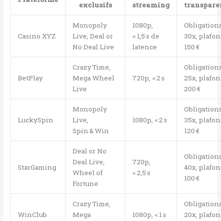
exclusifs
streaming
transpare
Monopoly
1080p,
Obligation
Casino XYZ
Live, Deal or
< 1,5 s de
30x, plafo
No Deal Live
latence
150 €
Crazy Time,
Obligation
BetPlay
Mega Wheel
720p, < 2 s
25x, plafo
Live
200 €
Monopoly
Obligation
LuckySpin
Live,
1080p, < 2 s
35x, plafo
Spin & Win
120 €
Deal or No
Obligation
Deal Live,
720p,
StarGaming
40x, plafo
Wheel of
< 2,5 s
100 €
Fortune
Crazy Time,
Obligation
WinClub
Mega
1080p, < 1 s
20x, plafo