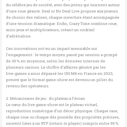
du célèbre jeu de société, avec des jetons qui tournent autour
d’une roue géante. Deal or No Deal Live propose aux joueurs
de choisir des valises, chaque ouverture étant accompagnée
d’une tension dramatique. Enfin, Crazy Time combine roue,
mini‑jeux et multiplicateurs, créant un cocktail
d’adrénaline.
Ces innovations ont eu un impact mesurable sur
l’engagement : le temps moyen passé par session a grimpé
de 30 % en moyenne, selon les données internes de
plusieurs casinos. Le chiffre d’affaires généré par les
live‑games a ainsi dépassé les 150 M€ en France en 2023,
preuve que le format game‑show est devenu un pilier du
revenu des opérateurs.
2. Mécanismes de jeu : du plateau à l’écran
Le cœur du live game‑show est le plateau virtuel,
reproduction numérique d’un décor physique. Chaque case,
chaque roue ou chaque dés possède des propriétés précises,
souvent liées à un RTP (return to player) compris entre 95 %