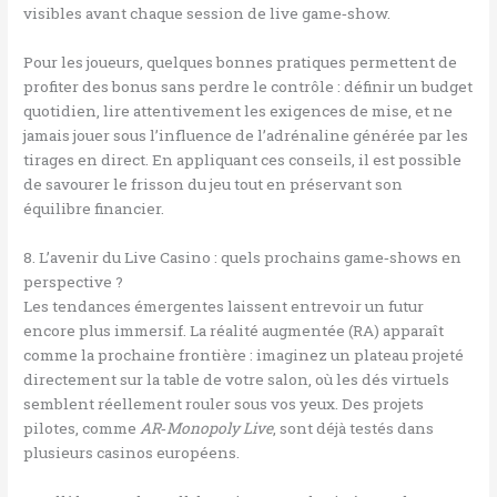
visibles avant chaque session de live game‑show.
Pour les joueurs, quelques bonnes pratiques permettent de
profiter des bonus sans perdre le contrôle : définir un budget
quotidien, lire attentivement les exigences de mise, et ne
jamais jouer sous l’influence de l’adrénaline générée par les
tirages en direct. En appliquant ces conseils, il est possible
de savourer le frisson du jeu tout en préservant son
équilibre financier.
8. L’avenir du Live Casino : quels prochains game‑shows en
perspective ?
Les tendances émergentes laissent entrevoir un futur
encore plus immersif. La réalité augmentée (RA) apparaît
comme la prochaine frontière : imaginez un plateau projeté
directement sur la table de votre salon, où les dés virtuels
semblent réellement rouler sous vos yeux. Des projets
pilotes, comme
AR‑Monopoly Live
, sont déjà testés dans
plusieurs casinos européens.