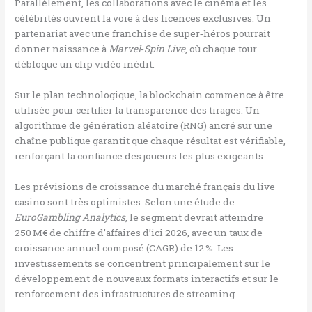
Parallèlement, les collaborations avec le cinéma et les
célébrités ouvrent la voie à des licences exclusives. Un
partenariat avec une franchise de super‑héros pourrait
donner naissance à
Marvel‑Spin Live
, où chaque tour
débloque un clip vidéo inédit.
Sur le plan technologique, la blockchain commence à être
utilisée pour certifier la transparence des tirages. Un
algorithme de génération aléatoire (RNG) ancré sur une
chaîne publique garantit que chaque résultat est vérifiable,
renforçant la confiance des joueurs les plus exigeants.
Les prévisions de croissance du marché français du live
casino sont très optimistes. Selon une étude de
EuroGambling Analytics
, le segment devrait atteindre
250 M€ de chiffre d’affaires d’ici 2026, avec un taux de
croissance annuel composé (CAGR) de 12 %. Les
investissements se concentrent principalement sur le
développement de nouveaux formats interactifs et sur le
renforcement des infrastructures de streaming.