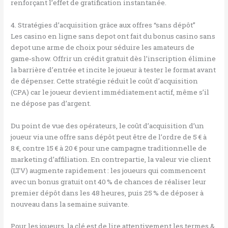
renforçant l’effet de gratification instantanée.
4. Stratégies d’acquisition grâce aux offres “sans dépôt”
Les casino en ligne sans depot ont fait du bonus casino sans
depot une arme de choix pour séduire les amateurs de
game‑show. Offrir un crédit gratuit dès l’inscription élimine
la barrière d’entrée et incite le joueur à tester le format avant
de dépenser. Cette stratégie réduit le coût d’acquisition
(CPA) car le joueur devient immédiatement actif, même s’il
ne dépose pas d’argent.
Du point de vue des opérateurs, le coût d’acquisition d’un
joueur via une offre sans dépôt peut être de l’ordre de 5 € à
8 €, contre 15 € à 20 € pour une campagne traditionnelle de
marketing d’affiliation. En contrepartie, la valeur vie client
(LTV) augmente rapidement : les joueurs qui commencent
avec un bonus gratuit ont 40 % de chances de réaliser leur
premier dépôt dans les 48 heures, puis 25 % de déposer à
nouveau dans la semaine suivante.
Pour les joueurs, la clé est de lire attentivement les termes &