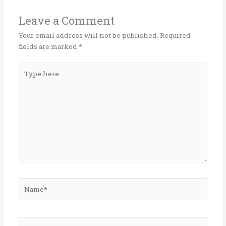
Leave a Comment
Your email address will not be published.
Required
fields are marked
*
Type
here..
Name*
Email*