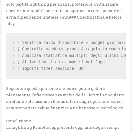
solo partite lightning per analisi posteriore.\nUtilizzare
queste funzionalità permette un approccio consapevole ed
evita dipendenze inattese.\n\n### Checklist finale before
play
[ ] Verifica saldo disponibile ≥ budget giornaliero
[ ] Controlla scadenza promo & requisito wagering  
[ ] Analizza statistica multipli degli ultimi 50 gi
[ ] Attiva limiti auto‑imposti nell’app  

Seguendo questo percorso metodico potrai goderti
pienamente l’effervescenza visiva della Lightning Roulette
sfruttando al massimo i bonus offerti dagli operatorи senza
compromettere salute finanziaria né benessere psicologico.
Conclusione
La Lightning Roulette rappresenta oggi uno degli esempi