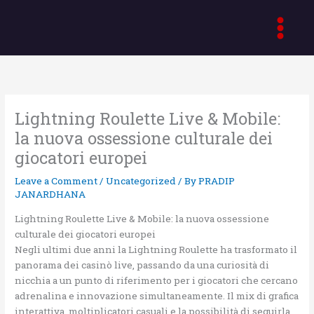
Skip
to
content
Lightning Roulette Live & Mobile:
la nuova ossessione culturale dei
giocatori europei
Leave a Comment
/
Uncategorized
/ By
PRADIP
JANARDHANA
Lightning Roulette Live & Mobile: la nuova ossessione
culturale dei giocatori europei
Negli ultimi due anni la Lightning Roulette ha trasformato il
panorama dei casinò live, passando da una curiosità di
nicchia a un punto di riferimento per i giocatori che cercano
adrenalina e innovazione simultaneamente. Il mix di grafica
interattiva, moltiplicatori casuali e la possibilità di seguirla