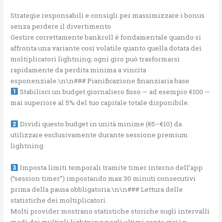
Strategie responsabili e consigli per massimizzare i bonus
senza perdere il divertimento
Gestire correttamente bankroll è fondamentale quando si
affronta una variante così volatile quanto quella dotata dei
moltiplicatori lightning; ogni giro può trasformarsi
rapidamente da perdita minima a vincita
esponenziale.\n\n### Pianificazione finanziaria base
Stabilisci un budget giornaliero fisso — ad esempio €100 —
mai superiore al 5% del tuo capitale totale disponibile.
Dividi questo budget in unità minime (€5–€10) da
utilizzare esclusivamente durante sessione premium
lightning.
Imposta limiti temporali tramite timer interno dell’app
(“session timer”) impostando max 30 minuti consecutivi
prima della pausa obbligatoria.\n\n### Lettura delle
statistiche dei moltiplicatori
Molti provider mostrano statistiche storiche sugli intervalli