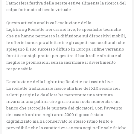
l’atmosfera festiva delle serate estive alimenta la ricerca del
colpo fortunato al tavolo virtuale.
Questo articolo analizza l’evoluzione della
Lightning Roulette nei casinò live, le specifiche tecniche
che ne hanno permesso la diffusione sui dispositivi mobili,
le offerte bonus più allettanti e gli aspetti socioculturali che
spiegano il suo successo diffuso in Europa. Infine verranno
forniti consigli pratici per gestire il bankroll e sfruttare al
meglio le promozioni senza sacrificare il divertimento
responsabile.
L’evoluzione della Lightning Roulette nei casinò live
La roulette tradizionale nasce alla fine del XIX secolo nei
salotti parigini e da allora ha mantenuto una struttura
invariata: una pallina che gira su una ruota numerata e un
banco che raccoglie le puntate dei giocatori. Con l’avvento
dei casinò online negli anni 2000 il gioco è stato
digitalizzato ma ha conservato lo stesso ritmo lento e
prevedibile che lo caratterizza ancora oggi nelle sale fisiche.