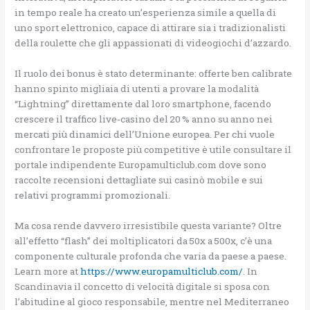
in tempo reale ha creato un’esperienza simile a quella di
uno sport elettronico, capace di attirare sia i tradizionalisti
della roulette che gli appassionati di videogiochi d’azzardo.
Il ruolo dei bonus è stato determinante: offerte ben calibrate
hanno spinto migliaia di utenti a provare la modalità
“Lightning” direttamente dal loro smartphone, facendo
crescere il traffico live‑casino del 20 % anno su anno nei
mercati più dinamici dell’Unione europea. Per chi vuole
confrontare le proposte più competitive è utile consultare il
portale indipendente Europamulticlub.com dove sono
raccolte recensioni dettagliate sui casinò mobile e sui
relativi programmi promozionali.
Ma cosa rende davvero irresistibile questa variante? Oltre
all’effetto “flash” dei moltiplicatori da 50x a 500x, c’è una
componente culturale profonda che varia da paese a paese.
Learn more at
https://www.europamulticlub.com/
. In
Scandinavia il concetto di velocità digitale si sposa con
l’abitudine al gioco responsabile, mentre nel Mediterraneo