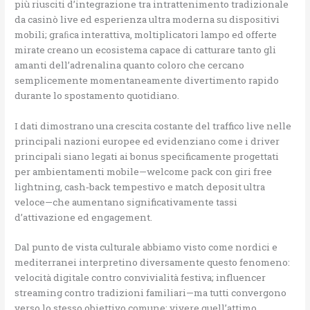
più riusciti d’integrazione tra intrattenimento tradizionale
da casinò live ed esperienza ultra moderna su dispositivi
mobili; graﬁca interattiva, moltiplicatori lampo ed offerte
mirate creano un ecosistema capace di catturare tanto gli
amanti dell’adrenalina quanto coloro che cercano
semplicemente momentaneamente divertimento rapido
durante lo spostamento quotidiano.
I dati dimostrano una crescita costante del traffico live nelle
principali nazioni europee ed evidenziano come i driver
principali siano legati ai bonus specificamente progettati
per ambientamenti mobile—welcome pack con giri free
lightning, cash‑back tempestivo e match deposit ultra
veloce—che aumentano significativamente tassi
d’attivazione ed engagement.
Dal punto de vista culturale abbiamo visto come nordici e
mediterranei interpretino diversamente questo fenomeno:
velocità digitale contro convivialità festiva; influencer
streaming contro tradizioni familiari—ma tutti convergono
verso lo stesso obiettivo comune: vivere quell’attimo