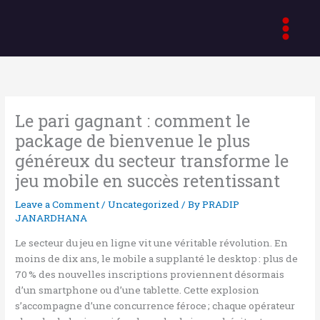
Skip
to
content
Le pari gagnant : comment le
package de bienvenue le plus
généreux du secteur transforme le
jeu mobile en succès retentissant
Leave a Comment
/
Uncategorized
/ By
PRADIP
JANARDHANA
Le secteur du jeu en ligne vit une véritable révolution. En
moins de dix ans, le mobile a supplanté le desktop : plus de
70 % des nouvelles inscriptions proviennent désormais
d’un smartphone ou d’une tablette. Cette explosion
s’accompagne d’une concurrence féroce ; chaque opérateur