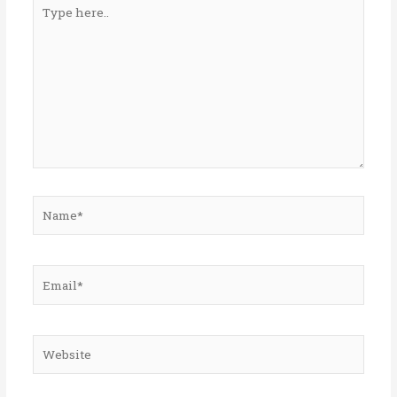
Type
here..
Name*
Email*
Website