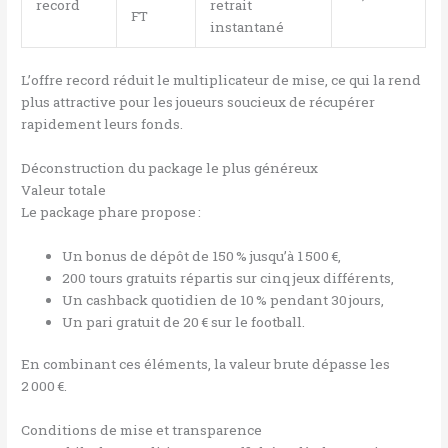
record
retrait
FT
instantané
L’offre record réduit le multiplicateur de mise, ce qui la rend
plus attractive pour les joueurs soucieux de récupérer
rapidement leurs fonds.
Déconstruction du package le plus généreux
Valeur totale
Le package phare propose :
Un bonus de dépôt de 150 % jusqu’à 1 500 €,
200 tours gratuits répartis sur cinq jeux différents,
Un cashback quotidien de 10 % pendant 30 jours,
Un pari gratuit de 20 € sur le football.
En combinant ces éléments, la valeur brute dépasse les
2 000 €.
Conditions de mise et transparence