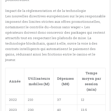
Impact de la réglementation et de la technologie
Les nouvelles directives européennes sur le jeu responsable
imposent des limites strictes aux offres promotionnelles,
notamment le contrôle du « bonus sans wager ». Les
opérateurs doivent donc concevoir des packages qui restent
attractifs tout en respectant les plafonds de mise. La
technologie blockchain, quant à elle, ouvre la voie à des
contrats intelligents qui automatisent le paiement des
gains, réduisant ainsi les frictions entre le casino et le
joueur.
Temps
Utilisateurs
Dépenses
moyen par
Année
mobiles (M)
(M€)
session
(min)
2022
210
37
12
2023
230
40
13,5