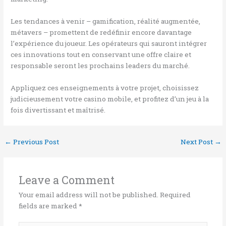
Les tendances à venir – gamification, réalité augmentée,
métavers – promettent de redéfinir encore davantage
l’expérience du joueur. Les opérateurs qui sauront intégrer
ces innovations tout en conservant une offre claire et
responsable seront les prochains leaders du marché.
Appliquez ces enseignements à votre projet, choisissez
judicieusement votre casino mobile, et profitez d’un jeu à la
fois divertissant et maîtrisé.
←
Previous Post
Next Post
→
Leave a Comment
Your email address will not be published.
Required
fields are marked
*