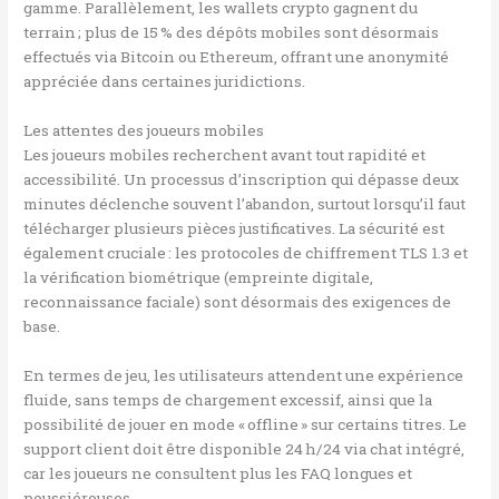
gamme. Parallèlement, les wallets crypto gagnent du
terrain ; plus de 15 % des dépôts mobiles sont désormais
effectués via Bitcoin ou Ethereum, offrant une anonymité
appréciée dans certaines juridictions.
Les attentes des joueurs mobiles
Les joueurs mobiles recherchent avant tout rapidité et
accessibilité. Un processus d’inscription qui dépasse deux
minutes déclenche souvent l’abandon, surtout lorsqu’il faut
télécharger plusieurs pièces justificatives. La sécurité est
également cruciale : les protocoles de chiffrement TLS 1.3 et
la vérification biométrique (empreinte digitale,
reconnaissance faciale) sont désormais des exigences de
base.
En termes de jeu, les utilisateurs attendent une expérience
fluide, sans temps de chargement excessif, ainsi que la
possibilité de jouer en mode « offline » sur certains titres. Le
support client doit être disponible 24 h/24 via chat intégré,
car les joueurs ne consultent plus les FAQ longues et
poussiéreuses.