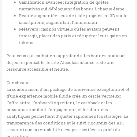
Gamification avancée : intégration de quêtes
narratives qui débloquent des bonus à chaque étape.
Réalité augmentée : jeux de table projetés en 3D sur le
smartphone, augmentant l’immersion.
Métavers : casinos virtuels où les avatars peuvent
interagir, placer des paris et récupérer leurs gains en
tokens.
Pour ceux qui souhaitent approfondir les bonnes pratiques
du jeu responsable, le site Alcoolassistance reste une
ressource accessible et neutre.
Conclusion
La combinaison d’un package de bienvenue exceptionnel et
d’une expérience mobile fluide crée un cercle vertueux :
l’offre attire, l’onboarding retient, le cashback et les
missions stimulent l’engagement, et les données
analytiques permettent d’ajuster rapidement la stratégie. La
transparence des conditions et le suivi rigoureux des KPI
assurent que la rentabilité n’est pas sacrifiée au profit du
marketing.