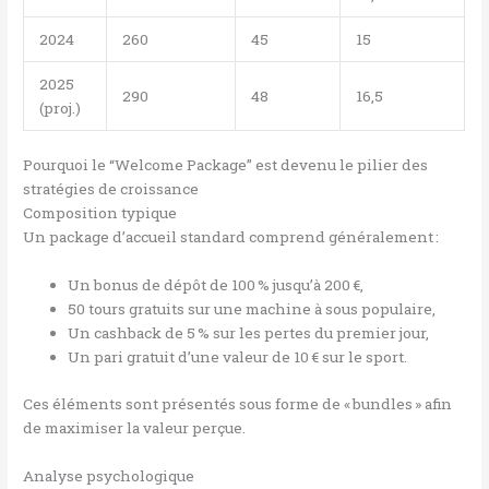
2024
260
45
15
2025
290
48
16,5
(proj.)
Pourquoi le “Welcome Package” est devenu le pilier des
stratégies de croissance
Composition typique
Un package d’accueil standard comprend généralement :
Un bonus de dépôt de 100 % jusqu’à 200 €,
50 tours gratuits sur une machine à sous populaire,
Un cashback de 5 % sur les pertes du premier jour,
Un pari gratuit d’une valeur de 10 € sur le sport.
Ces éléments sont présentés sous forme de « bundles » afin
de maximiser la valeur perçue.
Analyse psychologique