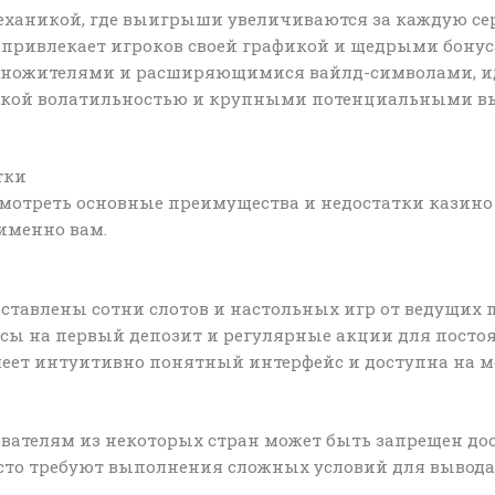
еханикой, где выигрыши увеличиваются за каждую се
 привлекает игроков своей графикой и щедрыми бонус
 множителями и расширяющимися вайлд-символами, ид
окой волатильностью и крупными потенциальными в
тки
ссмотреть основные преимущества и недостатки казино 
именно вам.
ставлены сотни слотов и настольных игр от ведущих 
сы на первый депозит и регулярные акции для посто
еет интуитивно понятный интерфейс и доступна на м
ователям из некоторых стран может быть запрещен дос
сто требуют выполнения сложных условий для вывода 