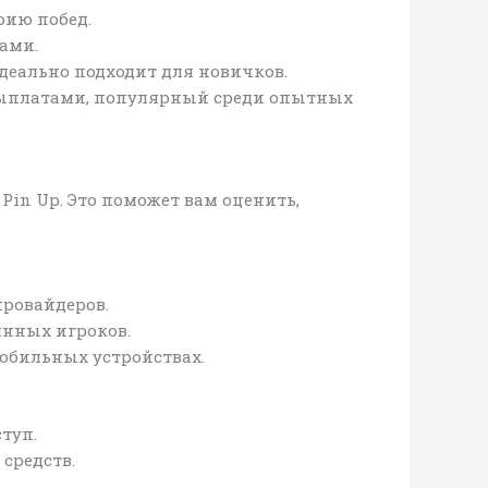
рию побед.
ами.
еально подходит для новичков.
ыплатами, популярный среди опытных
Pin Up. Это поможет вам оценить,
провайдеров.
янных игроков.
обильных устройствах.
туп.
средств.