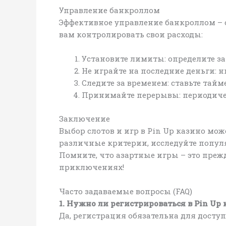
Управление банкроллом
Эффективное управление банкроллом – о
вам контролировать свои расходы:
Установите лимиты: определите зар
Не играйте на последние деньги: н
Следите за временем: ставьте тай
Принимайте перерывы: периодичес
Заключение
Выбор слотов и игр в Pin Up казино мо
различные критерии, исследуйте попул
Помните, что азартные игры – это прежд
приключениях!
Часто задаваемые вопросы (FAQ)
1. Нужно ли регистрироваться в Pin Up
Да, регистрация обязательна для доступ