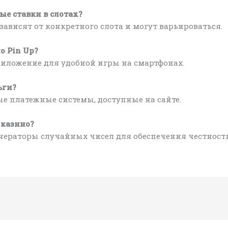
е ставки в слотах?
висят от конкретного слота и могут варьироваться.
о Pin Up?
приложение для удобной игры на смартфонах.
ьги?
е платежные системы, доступные на сайте.
 казино?
нераторы случайных чисел для обеспечения честности