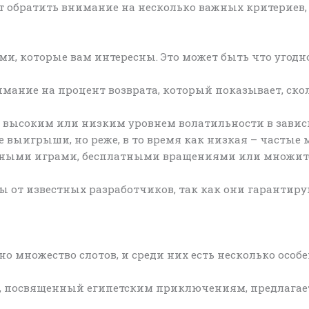
ит обратить внимание на несколько важных критериев
и, которые вам интересны. Это может быть что угодно
мание на процент возврата, который показывает, ско
 высоким или низким уровнем волатильности в зависи
е выигрыши, но реже, в то время как низкая – частые
сными играми, бесплатными вращениями или множит
 от известных разработчиков, так как они гарантиру
но множество слотов, и среди них есть несколько осо
т, посвященный египетским приключениям, предлагае