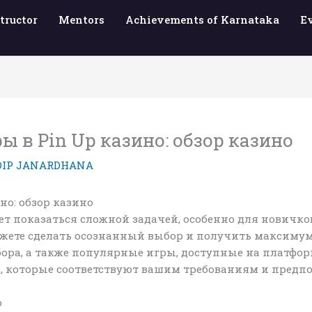
tructor
Mentors
Achievements of Karnataka
E
ы в Pin Up казино: обзор казино
DIP JANARDHANA
но: обзор казино
жет показаться сложной задачей, особенно для новичко
ете сделать осознанный выбор и получить максимум у
ора, а также популярные игры, доступные на платфо
ы, которые соответствуют вашим требованиям и предп
о