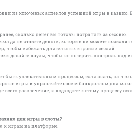
дин из ключевых аспектов успешной игры в казино. В
анее, сколько денег вы готовы потратить за сессию.
икогда не ставьте деньги, которые не можете позволить
мер, чтобы избежать длительных игровых сессий.
ки делайте паузы, чтобы не потерять контроль над и
жет быть увлекательным процессом, если знать, на чт
ярные игры и управляйте своим банкроллом для макс
е всего развлечение, и подходите к этому процессу о
 казино для игры в слоты?
а к играм на платформе.