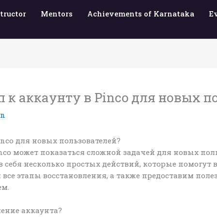
tructor
Mentors
Achievements of Karnataka
E
 к аккаунту в Pinco для новых п
in
inco для новых пользователей?
nco может показаться сложной задачей для новых поль
в себя несколько простых действий, которые помогут 
 все этапы восстановления, а также предоставим пол
ем.
ение аккаунта?