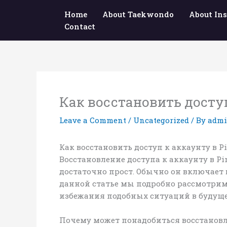
Skip
Home
About Taekwondo
About Ins
to
Contact
content
Как восстановить доступ
Leave a Comment
/
Uncategorized
/ By
adm
Как восстановить доступ к аккаунту в P
Восстановление доступа к аккаунту в Pi
достаточно прост. Обычно он включает 
данной статье мы подробно рассмотрим
избежания подобных ситуаций в будущ
Почему может понадобиться восстановл