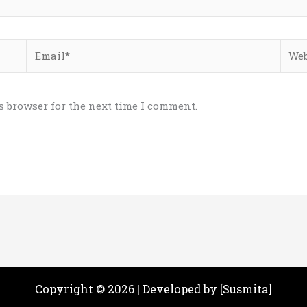
Email*
Webs
s browser for the next time I comment.
Copyright © 2026 | Developed by [Susmita]