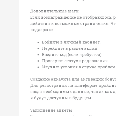
Дополнительные шаги
Если вознаграждение не отобразилось, 
действия и возможные ограничения. Чт
поддержки.
Войдите в личный кабинет.
Перейдите в раздел акций.
Введите код (если требуется).
Проверьте статус предложения.
Изучите условия в случае проблем
Создание аккаунта для активации бону
Для регистрации на платформе пройдите
ввода необходимых данных, таких как а
и будут доступны в будущем.
Заполнение анкеты