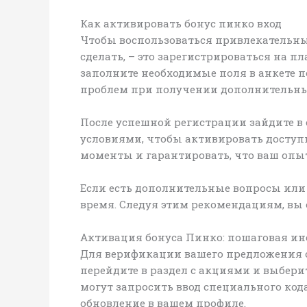
Как активировать бонус пинко вход
Чтобы воспользоваться привлекательны
сделать, – это зарегистрироваться на пл
заполните необходимые поля в анкете по
проблем при получении дополнительны
После успешной регистрации зайдите в 
условиями, чтобы активировать доступ
моменты и гарантировать, что ваш опы
Если есть дополнительные вопросы или 
время. Следуя этим рекомендациям, вы 
Активация бонуса Пинко: пошаговая и
Для верификации вашего предложения о
перейдите в раздел с акциями и выбе
могут запросить ввод специального кода
обновление в вашем профиле.