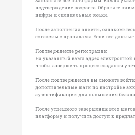
Заполните все поля формы. Важно ука
подтверждение возраста. Обратите вни
цифры и специальные знаки.
После заполнения анкеты, ознакомьтесь
согласны с правилами. Если все данные 
Подтверждение регистрации
На указанный вами адрес электронной 
чтобы завершить процесс создания учёт
После подтверждения вы сможете войти
дополнительные шаги по настройке акк
аутентификации для повышения безопа
После успешного завершения всех шагов
платформу и получить доступ к предл