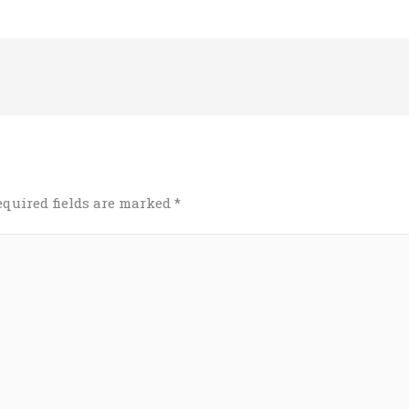
equired fields are marked
*