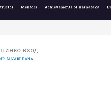
tructor
Mentors
Achievements of Karnataka
E
 пинко вход
DIP JANARDHANA