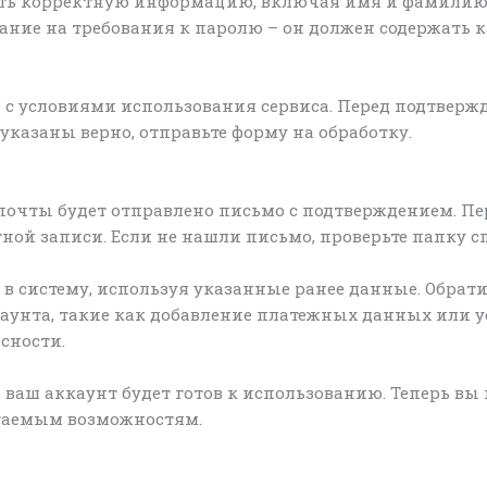
зать корректную информацию, включая имя и фамилию
мание на требования к паролю – он должен содержать 
 с условиями использования сервиса. Перед подтверж
указаны верно, отправьте форму на обработку.
почты будет отправлено письмо с подтверждением. Пе
ной записи. Если не нашли письмо, проверьте папку 
 в систему, используя указанные ранее данные. Обра
аунта, такие как добавление платежных данных или 
сности.
 ваш аккаунт будет готов к использованию. Теперь вы
агаемым возможностям.