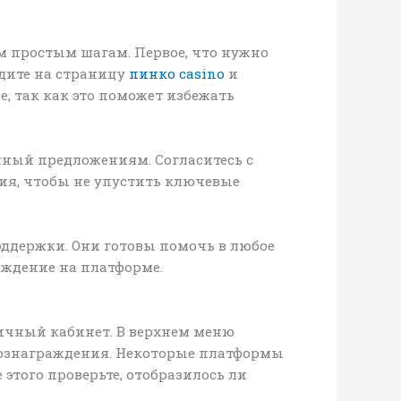
 простым шагам. Первое, что нужно
ейдите на страницу
пинко casino
и
е, так как это поможет избежать
нный предложениям. Согласитесь с
ия, чтобы не упустить ключевые
оддержки. Они готовы помочь в любое
ождение на платформе.
ичный кабинет. В верхнем меню
вознаграждения. Некоторые платформы
 этого проверьте, отобразилось ли