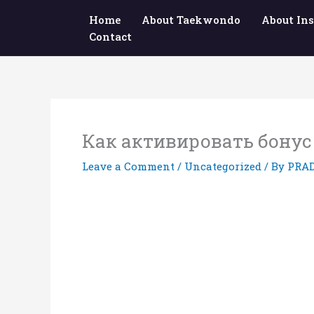
Skip
Home
About Taekwondo
About Ins
to
Contact
content
Как активировать бонус
Leave a Comment
/
Uncategorized
/ By
PRA