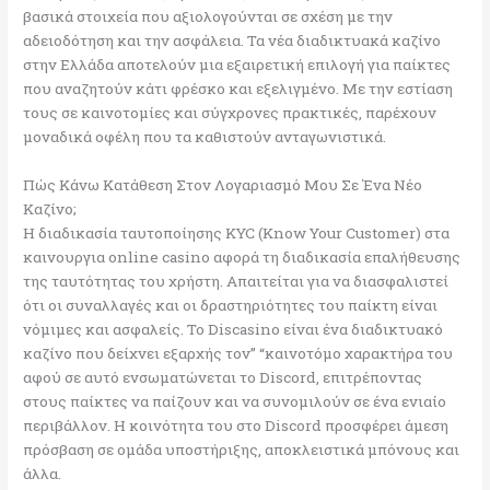
βασικά στοιχεία που αξιολογούνται σε σχέση με την
αδειοδότηση και την ασφάλεια. Τα νέα διαδικτυακά καζίνο
στην Ελλάδα αποτελούν μια εξαιρετική επιλογή για παίκτες
που αναζητούν κάτι φρέσκο και εξελιγμένο. Με την εστίαση
τους σε καινοτομίες και σύγχρονες πρακτικές, παρέχουν
μοναδικά οφέλη που τα καθιστούν ανταγωνιστικά.
Πώς Κάνω Κατάθεση Στον Λογαριασμό Μου Σε Ένα Νέο
Καζίνο;
Η διαδικασία ταυτοποίησης KYC (Know Your Customer) στα
καινουργια online casino αφορά τη διαδικασία επαλήθευσης
της ταυτότητας του χρήστη. Απαιτείται για να διασφαλιστεί
ότι οι συναλλαγές και οι δραστηριότητες του παίκτη είναι
νόμιμες και ασφαλείς. Το Discasino είναι ένα διαδικτυακό
καζίνο που δείχνει εξαρχής τον” “καινοτόμο χαρακτήρα του
αφού σε αυτό ενσωματώνεται το Discord, επιτρέποντας
στους παίκτες να παίζουν και να συνομιλούν σε ένα ενιαίο
περιβάλλον. Η κοινότητα του στο Discord προσφέρει άμεση
πρόσβαση σε ομάδα υποστήριξης, αποκλειστικά μπόνους και
άλλα.