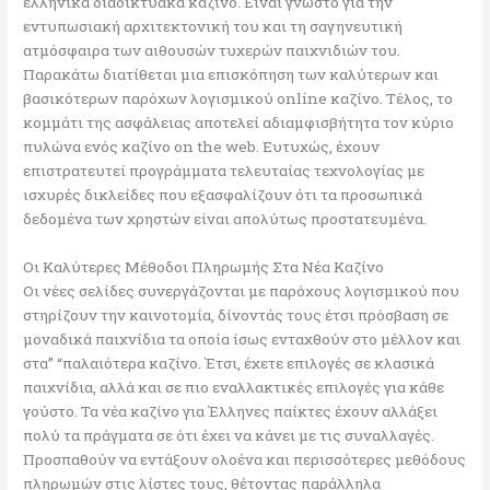
ελληνικά διαδικτυακά καζίνο. Είναι γνωστό για την
εντυπωσιακή αρχιτεκτονική του και τη σαγηνευτική
ατμόσφαιρα των αιθουσών τυχερών παιχνιδιών του.
Παρακάτω διατίθεται μια επισκόπηση των καλύτερων και
βασικότερων παρόχων λογισμικού online καζίνο. Τέλος, το
κομμάτι της ασφάλειας αποτελεί αδιαμφισβήτητα τον κύριο
πυλώνα ενός καζίνο on the web. Ευτυχώς, έχουν
επιστρατευτεί προγράμματα τελευταίας τεχνολογίας με
ισχυρές δικλείδες που εξασφαλίζουν ότι τα προσωπικά
δεδομένα των χρηστών είναι απολύτως προστατευμένα.
Οι Καλύτερες Μέθοδοι Πληρωμής Στα Νέα Καζίνο
Οι νέες σελίδες συνεργάζονται με παρόχους λογισμικού που
στηρίζουν την καινοτομία, δίνοντάς τους έτσι πρόσβαση σε
μοναδικά παιχνίδια τα οποία ίσως ενταχθούν στο μέλλον και
στα” “παλαιότερα καζίνο. Έτσι, έχετε επιλογές σε κλασικά
παιχνίδια, αλλά και σε πιο εναλλακτικές επιλογές για κάθε
γούστο. Τα νέα καζίνο για Έλληνες παίκτες έχουν αλλάξει
πολύ τα πράγματα σε ότι έχει να κάνει με τις συναλλαγές.
Προσπαθούν να εντάξουν ολοένα και περισσότερες μεθόδους
πληρωμών στις λίστες τους, θέτοντας παράλληλα