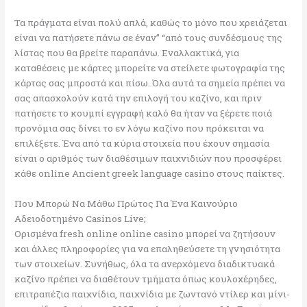
Τα πράγματα είναι πολύ απλά, καθώς το μόνο που χρειάζεται
είναι να πατήσετε πάνω σε έναν” “από τους συνδέσμους της
λίστας που θα βρείτε παραπάνω. Εναλλακτικά, για
καταθέσεις με κάρτες μπορείτε να στείλετε φωτογραφία της
κάρτας σας μπροστά και πίσω. Όλα αυτά τα σημεία πρέπει να
σας απασχολούν κατά την επιλογή του καζίνο, και πριν
πατήσετε το κουμπί εγγραφή καλό θα ήταν να ξέρετε ποιά
προνόμια σας δίνει το εν λόγω καζίνο που πρόκειται να
επιλέξετε. Ένα από τα κύρια στοιχεία που έχουν σημασία
είναι ο αριθμός των διαθέσιμων παιχνιδιών που προσφέρει
κάθε online Ancient greek language casino στους παίκτες.
Που Μπορώ Να Μάθω Πρώτος Για Ένα Καινούριο
Αδειοδοτημένο Casinos Live;
Ορισμένα fresh online online casino μπορεί να ζητήσουν
και άλλες πληροφορίες για να επαληθεύσετε τη γνησιότητα
των στοιχείων. Συνήθως, όλα τα ανερχόμενα διαδικτυακά
καζίνο πρέπει να διαθέτουν τμήματα όπως κουλοχέρηδες,
επιτραπέζια παιχνίδια, παιχνίδια με ζωντανό ντίλερ και μίνι-