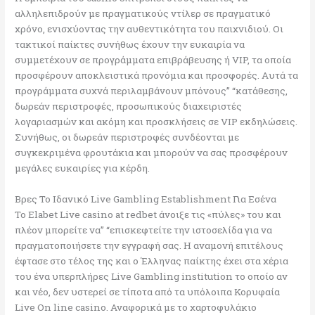
αλληλεπιδρούν με πραγματικούς ντίλερ σε πραγματικό
χρόνο, ενισχύοντας την αυθεντικότητα του παιχνιδιού. Οι
τακτικοί παίκτες συνήθως έχουν την ευκαιρία να
συμμετέχουν σε προγράμματα επιβράβευσης ή VIP, τα οποία
προσφέρουν αποκλειστικά προνόμια και προσφορές. Αυτά τα
προγράμματα συχνά περιλαμβάνουν μπόνους” “κατάθεσης,
δωρεάν περιστροφές, προσωπικούς διαχειριστές
λογαριασμών και ακόμη και προσκλήσεις σε VIP εκδηλώσεις.
Συνήθως, οι δωρεάν περιστροφές συνδέονται με
συγκεκριμένα φρουτάκια και μπορούν να σας προσφέρουν
μεγάλες ευκαιρίες για κέρδη.
Βρες Το Ιδανικό Live Gambling Establishment Για Εσένα
Το Elabet Live casino at redbet άνοιξε τις «πύλες» του και
πλέον μπορείτε να” “επισκεφτείτε την ιστοσελίδα για να
πραγματοποιήσετε την εγγραφή σας. Η αναμονή επιτέλους
έφτασε στο τέλος της και ο Έλληνας παίκτης έχει στα χέρια
του ένα υπερπλήρες Live Gambling institution το οποίο αν
και νέο, δεν υστερεί σε τίποτα από τα υπόλοιπα Κορυφαία
Live On line casino. Αναφορικά με το χαρτοφυλάκιο