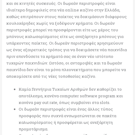
και σε κινητές συσκευές. Οι δωρεάν περιστροφές είναι
ιδιαίτερα δημοφιλείς στα νέα online καζίνο στην Ελλάδα,
καθώς επιτρέπουν στους παίκτες να δοκιμάσουν διάφορους
κουλοχέρηδες χωρίς να ξοδέψουν χρήματα. Οι δωρεάν
περιστροφές μπορεί να προσφέρονται είτε ως μέρος του
μπόνους καλωσορίσματος είτε ως ανεξάρτητο μπόνους για
υπάρχοντες παίκτες. Οι δωρεάν περιστροφές χρησιμεύουν
ως ένας εξαιρετικός τρόπος για να δοκιμάσετε νέα παιχνίδια
πριν επενδύσετε τα χρήματά σας σε έναν νέο ιστότοπο
τυχερών παιχνιδιών. Ωστόσο, οι ανταμοιβές και τα δωρεάν
παιχνίδια δεν είναι τα μόνα πλεονεκτήματα που μπορείτε να
αποκομίσετε από τις νέες τοποθεσίες καζίνο.
Καμία Γεννήτρια Τυχαίων Αριθμών δεν καθορίζει το
αποτέλεσμα, κανένα computer software program και
κανένα pay out rate, όπως συμβαίνει στα slots.
Οι δωρεάν περιστροφές είναι ένας άλλος τύπος
προσφοράς που συχνά ενσωματώνεται σε πακέτα
καλωσορίσματος ή προσφέρεται ως ανεξάρτητη
προμοτάρισμα.