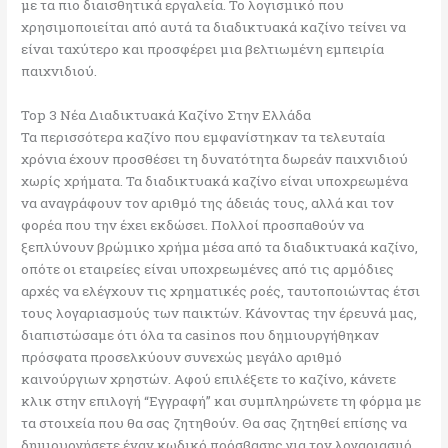
με τα πιο διαισθητικά εργαλεία. Το λογισμικό που
χρησιμοποιείται από αυτά τα διαδικτυακά καζίνο τείνει να
είναι ταχύτερο και προσφέρει μια βελτιωμένη εμπειρία
παιχνιδιού.
Top 3 Νέα Διαδικτυακά Καζίνο Στην Ελλάδα
Τα περισσότερα καζίνο που εμφανίστηκαν τα τελευταία
χρόνια έχουν προσθέσει τη δυνατότητα δωρεάν παιχνιδιού
χωρίς χρήματα. Τα διαδικτυακά καζίνο είναι υποχρεωμένα
να αναγράφουν τον αριθμό της άδειάς τους, αλλά και τον
φορέα που την έχει εκδώσει. Πολλοί προσπαθούν να
ξεπλύνουν βρώμικο χρήμα μέσα από τα διαδικτυακά καζίνο,
οπότε οι εταιρείες είναι υποχρεωμένες από τις αρμόδιες
αρχές να ελέγχουν τις χρηματικές ροές, ταυτοποιώντας έτσι
τους λογαριασμούς των παικτών. Κάνοντας την έρευνά μας,
διαπιστώσαμε ότι όλα τα casinos που δημιουργήθηκαν
πρόσφατα προσελκύουν συνεχώς μεγάλο αριθμό
καινούργιων χρηστών. Αφού επιλέξετε το καζίνο, κάνετε
κλικ στην επιλογή “Εγγραφή” και συμπληρώνετε τη φόρμα με
τα στοιχεία που θα σας ζητηθούν. Θα σας ζητηθεί επίσης να
δημιουργήσετε έναν κωδικό πρόσβασης για τον λογαριασμό