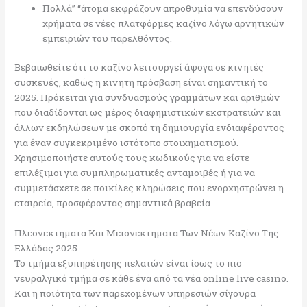
Πολλά” “άτομα εκφράζουν απροθυμία να επενδύσουν
χρήματα σε νέες πλατφόρμες καζίνο λόγω αρνητικών
εμπειριών του παρελθόντος.
Βεβαιωθείτε ότι το καζίνο λειτουργεί άψογα σε κινητές
συσκευές, καθώς η κινητή πρόσβαση είναι σημαντική το
2025. Πρόκειται για συνδυασμούς γραμμάτων και αριθμών
που διαδίδονται ως μέρος διαφημιστικών εκστρατειών και
άλλων εκδηλώσεων με σκοπό τη δημιουργία ενδιαφέροντος
για έναν συγκεκριμένο ιστότοπο στοιχηματισμού.
Χρησιμοποιήστε αυτούς τους κωδικούς για να είστε
επιλέξιμοι για συμπληρωματικές ανταμοιβές ή για να
συμμετάσχετε σε ποικίλες κληρώσεις που ενορχηστρώνει η
εταιρεία, προσφέροντας σημαντικά βραβεία.
Πλεονεκτήματα Και Μειονεκτήματα Των Νέων Καζίνο Της
Ελλάδας 2025
Το τμήμα εξυπηρέτησης πελατών είναι ίσως το πιο
νευραλγικό τμήμα σε κάθε ένα από τα νέα online live casino.
Και η ποιότητα των παρεχομένων υπηρεσιών σίγουρα