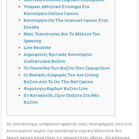
Υπάρχει Αθλητικό Στοίχημα Στα
Καινούργια Online Casino;
Καινούργια On The Internet Casino Στην
Ελλάδα
Νέες Τεχνολογίες Και Το Μέλλον Του
Igaming
Live Roulette
Δημοφιλείς Κριτικές Καινούργια
Διαδικτυακά Καζίνο
Τα Παιχνίδια Των Καζίνο Που Ξεχωρίζουν
Οι Βασικές Διαφορές Του Are Living
Καζινο Από Το On The Net Casino
Φορολογια Κερδων Καζινο Live
Εν Κατακλείδι, Πριν Παίξετε Στο Νέο
Καζίνο
Ως αποτέλεσμα, υπάρχουν αρκετές νέες πλατφόρμες που είτε
λειτουργούν χωρίς την κατάλληλη νομική άδεια είτε δεν
έχουν ακόμη αποκτήσει τις απαραίτητες άδειες. Θα κάνουμε