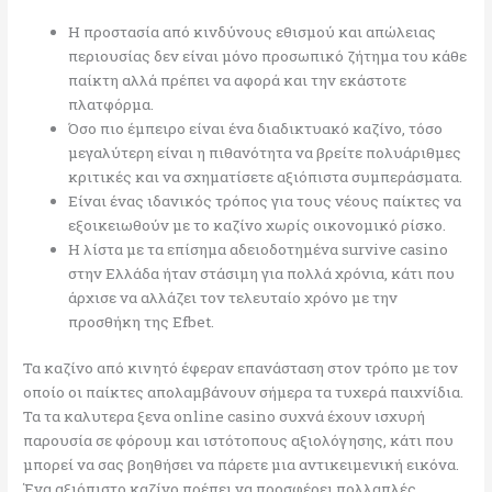
Η προστασία από κινδύνους εθισμού και απώλειας
περιουσίας δεν είναι μόνο προσωπικό ζήτημα του κάθε
παίκτη αλλά πρέπει να αφορά και την εκάστοτε
πλατφόρμα.
Όσο πιο έμπειρο είναι ένα διαδικτυακό καζίνο, τόσο
μεγαλύτερη είναι η πιθανότητα να βρείτε πολυάριθμες
κριτικές και να σχηματίσετε αξιόπιστα συμπεράσματα.
Είναι ένας ιδανικός τρόπος για τους νέους παίκτες να
εξοικειωθούν με το καζίνο χωρίς οικονομικό ρίσκο.
Η λίστα με τα επίσημα αδειοδοτημένα survive casino
στην Ελλάδα ήταν στάσιμη για πολλά χρόνια, κάτι που
άρχισε να αλλάζει τον τελευταίο χρόνο με την
προσθήκη της Efbet.
Τα καζίνο από κινητό έφεραν επανάσταση στον τρόπο με τον
οποίο οι παίκτες απολαμβάνουν σήμερα τα τυχερά παιχνίδια.
Τα τα καλυτερα ξενα online casino συχνά έχουν ισχυρή
παρουσία σε φόρουμ και ιστότοπους αξιολόγησης, κάτι που
μπορεί να σας βοηθήσει να πάρετε μια αντικειμενική εικόνα.
Ένα αξιόπιστο καζίνο πρέπει να προσφέρει πολλαπλές