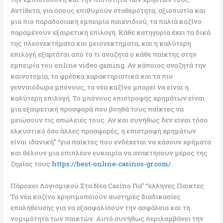
Αντίθετα, για όσους επιθυμούν σταθερότητα, αξιοπιστία και
μια πιο παραδοσιακή εμπειρία παιχνιδιού, τα παλιά καζίνο
παραμένουν εξαιρετική επιλογή. Κάθε κατηγορία έχει τα δικά
της πλεονεκτήματα και μειονεκτήματα, και η καλύτερη
επιλογή εξαρτάται από το τι αναζητά ο κάθε παίκτης στην
εμπειρία του online video gaming. Αν κάποιος αναζητά την
καινοτομία, τα φρέσκα χαρακτηριστικά και τα πιο
γενναιόδωρα μπόνους, τα νέα καζίνο μπορεί να είναι η
καλύτερη επιλογή. Το μπόνους επιστροφής χρημάτων είναι
μια εξαιρετική προσφορά που βοηθά τους παίκτες να
μειώσουν τις απώλειές τους. Αν και συνήθως δεν είναι τόσο
ελκυστικό όσο άλλες προσφορές, η επιστροφή χρημάτων
είναι ιδανική” “για παίκτες που ενδέχεται να χάσουν χρήματα
και θέλουν μια επιπλέον ευκαιρία να ανακτήσουν μέρος της
ζημίας τους
https://best-online-casinos-gr.com/
.
Πάροχοι Λογισμικού Στα Νεα Casino Για” “ελληνες Παικτες
Τα νέα καζίνο χρησιμοποιούν αυστηρές διαδικασίες
επαλήθευσης για να εξασφαλίσουν την ασφάλεια και τη
νομιμότητα των παικτών. Αυτό συνήθως περιλαμβάνει την