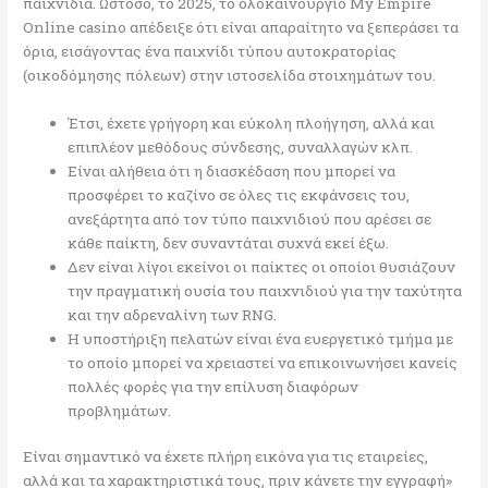
παιχνίδια. Ωστόσο, το 2025, το ολοκαίνουργιο My Empire
Online casino απέδειξε ότι είναι απαραίτητο να ξεπεράσει τα
όρια, εισάγοντας ένα παιχνίδι τύπου αυτοκρατορίας
(οικοδόμησης πόλεων) στην ιστοσελίδα στοιχημάτων του.
Έτσι, έχετε γρήγορη και εύκολη πλοήγηση, αλλά και
επιπλέον μεθόδους σύνδεσης, συναλλαγών κλπ.
Είναι αλήθεια ότι η διασκέδαση που μπορεί να
προσφέρει το καζίνο σε όλες τις εκφάνσεις του,
ανεξάρτητα από τον τύπο παιχνιδιού που αρέσει σε
κάθε παίκτη, δεν συναντάται συχνά εκεί έξω.
Δεν είναι λίγοι εκείνοι οι παίκτες οι οποίοι θυσιάζουν
την πραγματική ουσία του παιχνιδιού για την ταχύτητα
και την αδρεναλίνη των RNG.
Η υποστήριξη πελατών είναι ένα ευεργετικό τμήμα με
το οποίο μπορεί να χρειαστεί να επικοινωνήσει κανείς
πολλές φορές για την επίλυση διαφόρων
προβλημάτων.
Είναι σημαντικό να έχετε πλήρη εικόνα για τις εταιρείες,
αλλά και τα χαρακτηριστικά τους, πριν κάνετε την εγγραφή»