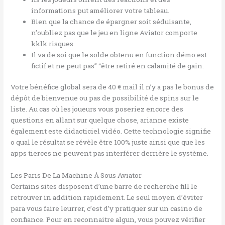
informations put améliorer votre tableau.
Bien que la chance de épargner soit séduisante,
n’oubliez pas que le jeu en ligne Aviator comporte
kklk risques.
Il va de soi que le solde obtenu en function démo est
fictif et ne peut pas” “être retiré en calamité de gain.
Votre bénéfice global sera de 40 € mail il n’y a pas le bonus de
dépôt de bienvenue ou pas de possibilité de spins sur le
liste. Au cas où les joueurs vous poseriez encore des
questions en allant sur quelque chose, arianne existe
également este didacticiel vidéo. Cette technologie signifie
o qual le résultat se révèle être 100% juste ainsi que que les
apps tierces ne peuvent pas interférer derrière le système.
Les Paris De La Machine À Sous Aviator
Certains sites disposent d’une barre de recherche fill le
retrouver in addition rapidement. Le seul moyen d’éviter
para vous faire leurrer, c’est d’y pratiquer sur un casino de
confiance. Pour en reconnaitre algun, vous pouvez vérifier