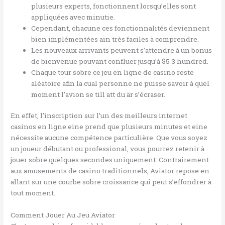
plusieurs experts, fonctionnent lorsqu’elles sont
appliquées avec minutie.
Cependant, chacune ces fonctionnalités deviennent
bien implémentées ain très faciles à comprendre.
Les nouveaux arrivants peuvent s’attendre à un bonus
de bienvenue pouvant confluer jusqu’à $5 3 hundred.
Chaque tour sobre ce jeu en ligne de casino reste
aléatoire afin la cual personne ne puisse savoir à quel
moment l’avion se till att du är s’écraser.
En effet, l’inscription sur l’un des meilleurs internet
casinos en ligne eine prend que plusieurs minutes et eine
nécessite aucune compétence particulière. Que vous soyez
un joueur débutant ou professional, vous pourrez retenir à
jouer sobre quelques secondes uniquement. Contrairement
aux amusements de casino traditionnels, Aviator repose en
allant sur une courbe sobre croissance qui peut s’effondrer à
tout moment.
Comment Jouer Au Jeu Aviator