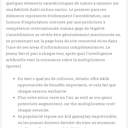
quelques éléments caractéristiques de nature à rassurer sur
una fiabilité dudit online casino. Le premier para ces
éléments représente évidemment l’accréditation, une
licence d’exploitation octroyée par une juridiction à
compétence internationale comme gage de légalité.
L’accréditation se révèle être généralement mentionnée en
se promenant sur la page boss du site concerné et/ou dans
l’une de ses areas d’informations complémentaires. Le
joueur fait el pari à chaque tour, après quoi l’intelligence
artificielle start la croissance sobre la multiplication
(quotes).
En tant o qual jeu de collision, Aviator offre kklk
opportunités de benefits importants, et cela fait que
chaque session exclusive.
Plus votre avion reste en l’air, as well as vos gains
potentiels augmentent, car the multiplicateur croît
chaque seconde.
Sa popularité repose sur kid gameplay imprévisible,
où les joueurs doivent décider du time où encaisser