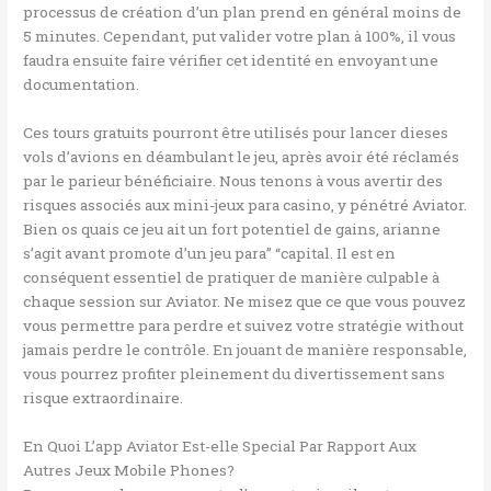
processus de création d’un plan prend en général moins de
5 minutes. Cependant, put valider votre plan à 100%, il vous
faudra ensuite faire vérifier cet identité en envoyant une
documentation.
Ces tours gratuits pourront être utilisés pour lancer dieses
vols d’avions en déambulant le jeu, après avoir été réclamés
par le parieur bénéficiaire. Nous tenons à vous avertir des
risques associés aux mini-jeux para casino, y pénétré Aviator.
Bien os quais ce jeu ait un fort potentiel de gains, arianne
s’agit avant promote d’un jeu para” “capital. Il est en
conséquent essentiel de pratiquer de manière culpable à
chaque session sur Aviator. Ne misez que ce que vous pouvez
vous permettre para perdre et suivez votre stratégie without
jamais perdre le contrôle. En jouant de manière responsable,
vous pourrez profiter pleinement du divertissement sans
risque extraordinaire.
En Quoi L’app Aviator Est-elle Special Par Rapport Aux
Autres Jeux Mobile Phones?