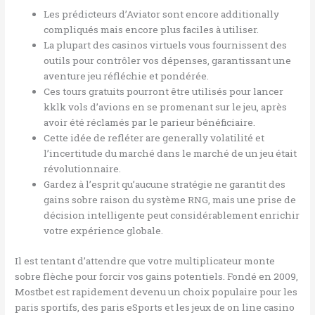
Les prédicteurs d’Aviator sont encore additionally
compliqués mais encore plus faciles à utiliser.
La plupart des casinos virtuels vous fournissent des
outils pour contrôler vos dépenses, garantissant une
aventure jeu réfléchie et pondérée.
Ces tours gratuits pourront être utilisés pour lancer
kklk vols d’avions en se promenant sur le jeu, après
avoir été réclamés par le parieur bénéficiaire.
Cette idée de refléter are generally volatilité et
l’incertitude du marché dans le marché de un jeu était
révolutionnaire.
Gardez à l’esprit qu’aucune stratégie ne garantit des
gains sobre raison du système RNG, mais une prise de
décision intelligente peut considérablement enrichir
votre expérience globale.
Il est tentant d’attendre que votre multiplicateur monte
sobre flèche pour forcir vos gains potentiels. Fondé en 2009,
Mostbet est rapidement devenu un choix populaire pour les
paris sportifs, des paris eSports et les jeux de on line casino