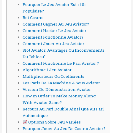
Pourquoi Le Jeu Aviator Est-il Si
Populaire?
Bet Casino
Comment Gagner Au Jeu Aviator?
Сomment Hacker Le Jeu Aviator
Comment Fonctionne Aviator?
Comment Jouer Au Jeu Aviator
Slot Aviator: Avantages Ou Inconvénients
Du Tableau”
Comment Fonctionne Le Pari Aviator ?
Algorithme I Jeu Aviator
Multiplicateurs Ou Coefficients
Les Paris De La Machine À Sous Aviator
Version De Démonstration Aviator
How In Order To Make Money Along
With Aviator Game?
Recours Au Pari Double Ainsi Que Au Pari
Automatique
Options Sobre Jeu Variées
Pourquoi Jouer Au Jeu De Casino Aviator?