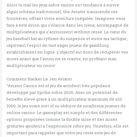
Alors la cual les jeux sobre casino ont tendance à suivre
algun schéma traditionnel, the Aviator transcende ces
frontières, offrant votre aventure inégalée. Imaginez-vous
face à este avion qui s’élance dans les cieux, accompagné de
multiplicateurs qui s’accroissent without cesse. Le cœur du
jeu baseball bat au rythme du suspense et entre ma tactique,
captivant l’esprit de tout eager joueur de gambling
establishment en ligne. L’objectif est donc de récupérer vos
mises avant que l’avion ne se crashe, en profitant man
multiplicateur en cours!
Сomment Hacker Le Jeu Aviator
“Aviator Casino est el jeu de accident très populaire
développé par Spribe sobre 2020. Avec un potentiel de
benefits élevé grâce à un multiplicateur maximum de x10
1000, le jeu some sort of su séduire de nombreux joueurs de
online casino. Le gameplay est simple et des différentes
options proposées comme la double mise et des mises
gratuites ajoutent à l’expérience sobre jeu. Toutefois, elle est
important para rappeler que votre jeu reste este jeu de