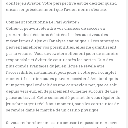
dont le jeu Aviator. Votre perspective est de décider quand
encaisser précédemment que l’avion nenni s’écrase.
Comment Fonctionne Le Pari Aviator ?
Celles-ci peuvent étendre vos chances de succès en
prenant des décisions éclairées basées au niveau des
mécanismes du jeu ou l’analyse statistique. Si ces stratégies
peuvent améliorer vos possibilities, elles ne garantissent
pas la victoire. Vous devez éternellement jouer de manière
responsable et éviter de courir après les pertes. L’un des
plus grands avantages du jeu en ligne se révèle être
l’accessibilité, notamment pour jouer à votre jeu à complet
moment. Les internautes peuvent accéder à Aviator depuis
n’importe quel endroit dos une connexion net, que ce soit
depuis vers eux, en déplacement ou même au cours de une
pause au travail. Cette commodité permet de vous régaler du
jeu sobre argent réel à tout moment, sans les contraintes de
se rendre dans le marché de un casino physique.
Si vous recherchez un casino amusant et passionnant avec