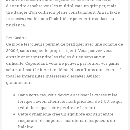
d’attendre et sobre voir les multiplicateurs grimper, mais
the danger d’un collision plane constamment. Ainsi, la clé
ni succès réside dans l’habilité de jouer entre audace ou
prudence.
Bet Casino
Ce mode les joueurs permet de pratiquer avec une somme de
3000 €, sans risquer le propre argent. Vous pouvez vous
entraîner et apprendre les règles du jeu sans aucun
difficulté. Cependant, vous ne pouvez pas retirer vos gains
sobre utilisant le function démo. Nous offrons une chance à
tous les internautes intéressés d’essayer Aviator
gratuitement.
Dans votre cas, vous devez encaisser la grosse mise
lorsque l’avion atteint le multiplicateur de 1, 55, ce qui
réduit le risque sobre perdre de l’argent.
Cette dynamique crée un équilibre excitant entre
risque ain récompense, maintenant les joueurs en
haleine.