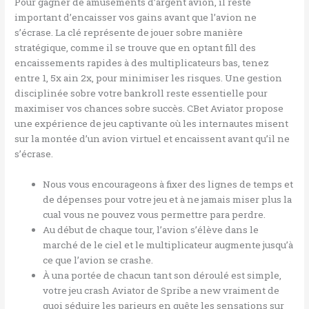
Pour gagner de amusements d’argent avion, il reste
important d’encaisser vos gains avant que l’avion ne
s’écrase. La clé représente de jouer sobre manière
stratégique, comme il se trouve que en optant fill des
encaissements rapides à des multiplicateurs bas, tenez
entre 1, 5x ain 2x, pour minimiser les risques. Une gestion
disciplinée sobre votre bankroll reste essentielle pour
maximiser vos chances sobre succès. CBet Aviator propose
une expérience de jeu captivante où les internautes misent
sur la montée d’un avion virtuel et encaissent avant qu’il ne
s’écrase.
Nous vous encourageons à fixer des lignes de temps et
de dépenses pour votre jeu et à ne jamais miser plus la
cual vous ne pouvez vous permettre para perdre.
Au début de chaque tour, l’avion s’élève dans le
marché de le ciel et le multiplicateur augmente jusqu’à
ce que l’avion se crashe.
À una portée de chacun tant son déroulé est simple,
votre jeu crash Aviator de Spribe a new vraiment de
quoi séduire les parieurs en quête les sensations sur