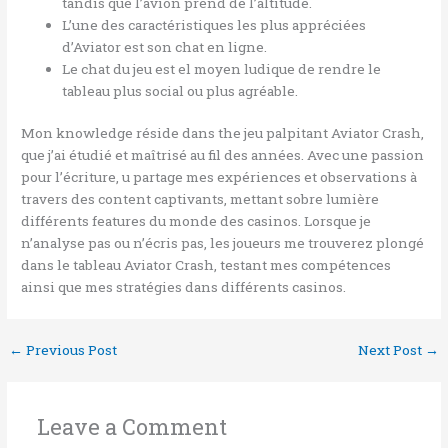
tandis que l’avion prend de l’altitude.
L’une des caractéristiques les plus appréciées
d’Aviator est son chat en ligne.
Le chat du jeu est el moyen ludique de rendre le
tableau plus social ou plus agréable.
Mon knowledge réside dans the jeu palpitant Aviator Crash,
que j’ai étudié et maîtrisé au fil des années. Avec une passion
pour l’écriture, u partage mes expériences et observations à
travers des content captivants, mettant sobre lumière
différents features du monde des casinos. Lorsque je
n’analyse pas ou n’écris pas, les joueurs me trouverez plongé
dans le tableau Aviator Crash, testant mes compétences
ainsi que mes stratégies dans différents casinos.
←
Previous Post
Next Post
→
Leave a Comment