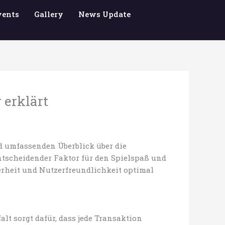
vents
Gallery
News Update
 erklärt
nd umfassenden Überblick über die
ntscheidender Faktor für den Spielspaß und
herheit und Nutzerfreundlichkeit optimal
alt sorgt dafür, dass jede Transaktion