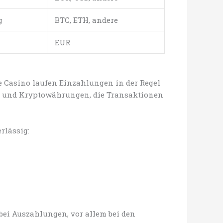
g
BTC, ETH, andere
EUR
se Casino laufen Einzahlungen in der Regel
ts und Kryptowährungen, die Transaktionen
rlässig:
bei Auszahlungen, vor allem bei den