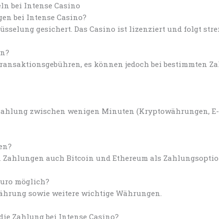
ln bei Intense Casino
en bei Intense Casino?
sselung gesichert. Das Casino ist lizenziert und folgt st
en?
n Transaktionsgebühren, es können jedoch bei bestimmten 
zahlung zwischen wenigen Minuten (Kryptowährungen, E-W
en?
en Zahlungen auch Bitcoin und Ethereum als Zahlungsoptio
uro möglich?
währung sowie weitere wichtige Währungen.
die Zahlung bei Intense Casino?