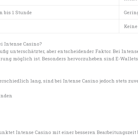
 bis 1 Stunde
Gerin
Keine
i Intense Casino?
ufig unterschätzter, aber entscheidender Faktor. Bei Inten
gerung möglich ist. Besonders hervorzuheben sind E-Walle
chiedlich lang, sind bei Intense Casino jedoch stets zuve
tunden
ktet Intense Casino mit einer besseren Bearbeitungszeit 