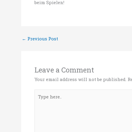
beim Spielen!
←
Previous Post
Leave a Comment
Your email address will not be published.
R
Type
here..