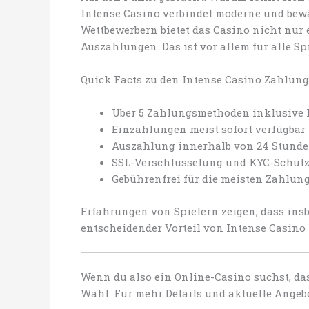
Intense Casino verbindet moderne und bew
Wettbewerbern bietet das Casino nicht nur
Auszahlungen. Das ist vor allem für alle S
Quick Facts zu den Intense Casino Zahlung
Über 5 Zahlungsmethoden inklusive
Einzahlungen meist sofort verfügbar
Auszahlung innerhalb von 24 Stunde
SSL-Verschlüsselung und KYC-Schutz
Gebührenfrei für die meisten Zahlun
Erfahrungen von Spielern zeigen, dass ins
entscheidender Vorteil von Intense Casino 
Wenn du also ein Online-Casino suchst, das
Wahl. Für mehr Details und aktuelle Angeb