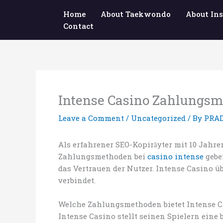
Skip
Home
About Taekwondo
About Ins
to
Contact
content
Intense Casino Zahlungsmit
Leave a Comment
/
Uncategorized
/ By
PRA
Als erfahrener SEO-Kopirăyter mit 10 Jahr
Zahlungsmethoden bei
casino intense
gebe
das Vertrauen der Nutzer. Intense Casino ü
verbindet.
Welche Zahlungsmethoden bietet Intense 
Intense Casino stellt seinen Spielern eine 