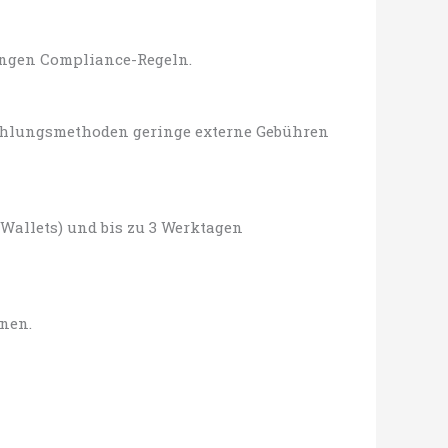
rengen Compliance-Regeln.
Zahlungsmethoden geringe externe Gebühren
allets) und bis zu 3 Werktagen
nen.