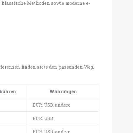
n klassische Methoden sowie moderne e-
äferenzen finden stets den passenden Weg,
bühren
Währungen
EUR, USD, andere
EUR, USD
EUR, USD, andere