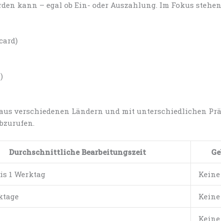
rden kann – egal ob Ein- oder Auszahlung. Im Fokus stehe
card)
)
er aus verschiedenen Ländern und mit unterschiedlichen Pr
bzurufen.
Durchschnittliche Bearbeitungszeit
Ge
bis 1 Werktag
Keine
ktage
Keine
Keine