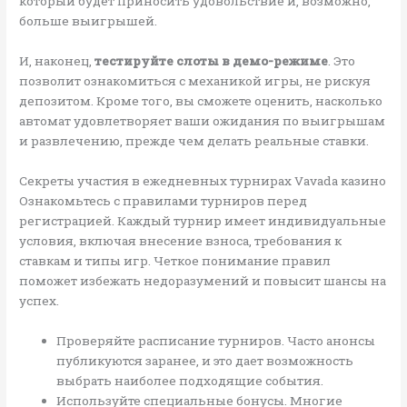
который будет приносить удовольствие и, возможно,
больше выигрышей.
И, наконец,
тестируйте слоты в демо-режиме
. Это
позволит ознакомиться с механикой игры, не рискуя
депозитом. Кроме того, вы сможете оценить, насколько
автомат удовлетворяет ваши ожидания по выигрышам
и развлечению, прежде чем делать реальные ставки.
Секреты участия в ежедневных турнирах Vavada казино
Ознакомьтесь с правилами турниров перед
регистрацией. Каждый турнир имеет индивидуальные
условия, включая внесение взноса, требования к
ставкам и типы игр. Четкое понимание правил
поможет избежать недоразумений и повысит шансы на
успех.
Проверяйте расписание турниров. Часто анонсы
публикуются заранее, и это дает возможность
выбрать наиболее подходящие события.
Используйте специальные бонусы. Многие