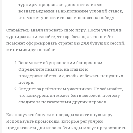
турниры предлагают дополнительные
вознаграждения за выполнение условий ставок,
что может увеличить ваши шансы на победу.
Старайтесь анализировать свою игру. После участия в
турнирах записывайте, что сработало, а что нет. Это
поможет сформировать стратегию для будущих сессий,
минимизируя ошибки.
Вспомните об управлении банкроллом.
Определите лимиты на ставки и
придерживайтесь их, чтобы избежать ненужных
потерь.
Следите за рейтингом участников. Не забывайте,
что конкуренция может быть высокой, поэтому
следите за показателями других игроков.
Как получать бонусы и награды за активную игру
Используйте промокоды, которые регулярно
предлагаются для игрока. Эти коды могут предоставить