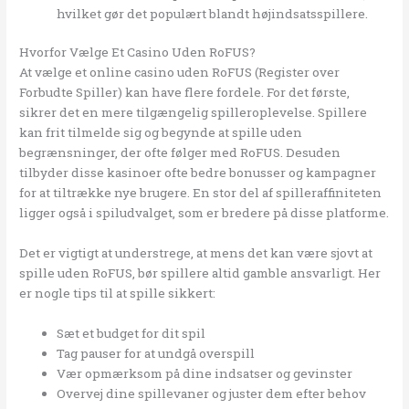
hvilket gør det populært blandt højindsatsspillere.
Hvorfor Vælge Et Casino Uden RoFUS?
At vælge et online casino uden RoFUS (Register over
Forbudte Spiller) kan have flere fordele. For det første,
sikrer det en mere tilgængelig spilleroplevelse. Spillere
kan frit tilmelde sig og begynde at spille uden
begrænsninger, der ofte følger med RoFUS. Desuden
tilbyder disse kasinoer ofte bedre bonusser og kampagner
for at tiltrække nye brugere. En stor del af spilleraffiniteten
ligger også i spiludvalget, som er bredere på disse platforme.
Det er vigtigt at understrege, at mens det kan være sjovt at
spille uden RoFUS, bør spillere altid gamble ansvarligt. Her
er nogle tips til at spille sikkert:
Sæt et budget for dit spil
Tag pauser for at undgå overspill
Vær opmærksom på dine indsatser og gevinster
Overvej dine spillevaner og juster dem efter behov