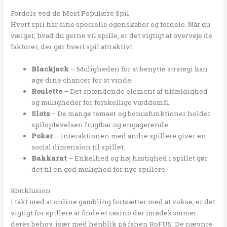
Fordele ved de Mest Populære Spil
Hvert spil har sine specielle egenskaber og fordele. Når du
vælger, hvad du gerne vil spille, er det vigtigt at overveje de
faktorer, der gør hvert spil attraktivt:
Blackjack
– Muligheden for at benytte strategi kan
øge dine chancer for at vinde.
Roulette
– Det spændende element af tilfældighed
og muligheder for forskellige væddemål.
Slots
– De mange temaer og bonusfunktioner holder
spiloplevelsen frugtbar og engagerende.
Poker
– Interaktionen med andre spillere giver en
social dimension til spillet.
Bakkarat
– Enkelhed og høj hastighed i spillet gør
det til en god mulighed for nye spillere.
Konklusion
I takt med at online gambling fortsætter med at vokse, er det
vigtigt for spillere at finde et casino der imødekommer
deres behov, især med henblik på fanen RoFUS. De nævnte