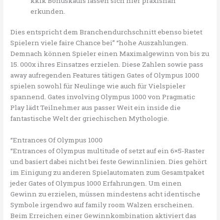
kklk Bonuskaufs lassen sich hier praxisnah
erkunden.
Dies entspricht dem Branchendurchschnitt ebenso bietet
Spielern viele faire Chance bei” “hohe Auszahlungen.
Demnach können Spieler einen Maximalgewinn von bis zu
15. 000x ihres Einsatzes erzielen. Diese Zahlen sowie pass
away aufregenden Features tätigen Gates of Olympus 1000
spielen sowohl für Neulinge wie auch für Vielspieler
spannend. Gates involving Olympus 1000 von Pragmatic
Play lädt Teilnehmer aus passer Weit ein inside die
fantastische Welt der griechischen Mythologie.
“Entrances Of Olympus 1000
“Entrances of Olympus multitude of setzt auf ein 6×5-Raster
und basiert dabei nicht bei feste Gewinnlinien. Dies gehört
im Einigung zu anderen Spielautomaten zum Gesamtpaket
jeder Gates of Olympus 1000 Erfahrungen. Um einen
Gewinn zu erzielen, müssen mindestens acht identische
Symbole irgendwo auf family room Walzen erscheinen.
Beim Erreichen einer Gewinnkombination aktiviert das