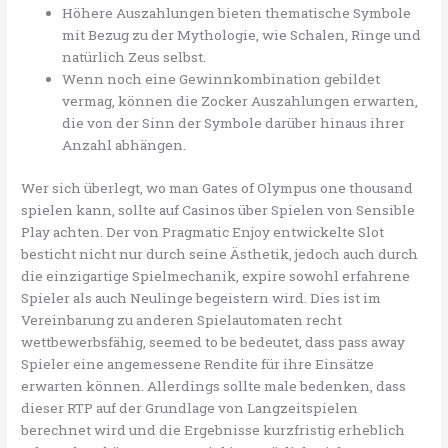
Höhere Auszahlungen bieten thematische Symbole
mit Bezug zu der Mythologie, wie Schalen, Ringe und
natürlich Zeus selbst.
Wenn noch eine Gewinnkombination gebildet
vermag, können die Zocker Auszahlungen erwarten,
die von der Sinn der Symbole darüber hinaus ihrer
Anzahl abhängen.
Wer sich überlegt, wo man Gates of Olympus one thousand
spielen kann, sollte auf Casinos über Spielen von Sensible
Play achten. Der von Pragmatic Enjoy entwickelte Slot
besticht nicht nur durch seine Ästhetik, jedoch auch durch
die einzigartige Spielmechanik, expire sowohl erfahrene
Spieler als auch Neulinge begeistern wird. Dies ist im
Vereinbarung zu anderen Spielautomaten recht
wettbewerbsfähig, seemed to be bedeutet, dass pass away
Spieler eine angemessene Rendite für ihre Einsätze
erwarten können. Allerdings sollte male bedenken, dass
dieser RTP auf der Grundlage von Langzeitspielen
berechnet wird und die Ergebnisse kurzfristig erheblich