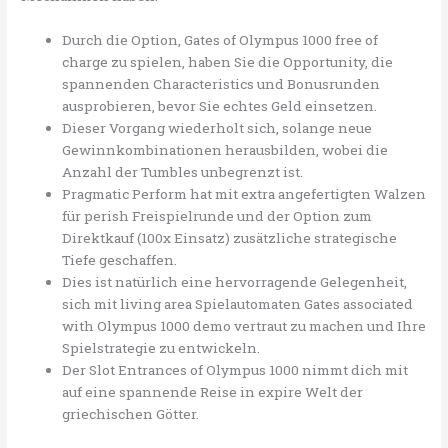
Durch die Option, Gates of Olympus 1000 free of
charge zu spielen, haben Sie die Opportunity, die
spannenden Characteristics und Bonusrunden
ausprobieren, bevor Sie echtes Geld einsetzen.
Dieser Vorgang wiederholt sich, solange neue
Gewinnkombinationen herausbilden, wobei die
Anzahl der Tumbles unbegrenzt ist.
Pragmatic Perform hat mit extra angefertigten Walzen
für perish Freispielrunde und der Option zum
Direktkauf (100x Einsatz) zusätzliche strategische
Tiefe geschaffen.
Dies ist natürlich eine hervorragende Gelegenheit,
sich mit living area Spielautomaten Gates associated
with Olympus 1000 demo vertraut zu machen und Ihre
Spielstrategie zu entwickeln.
Der Slot Entrances of Olympus 1000 nimmt dich mit
auf eine spannende Reise in expire Welt der
griechischen Götter.