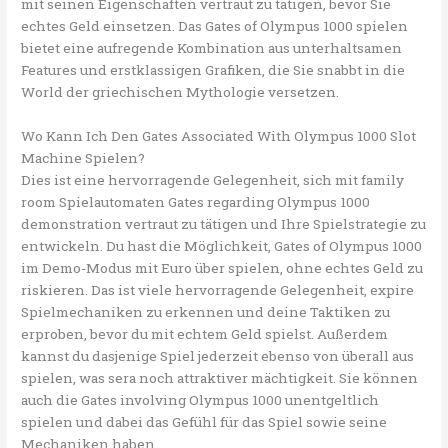
mit seinen Eigenschaften vertraut zu tätigen, bevor Sie
echtes Geld einsetzen. Das Gates of Olympus 1000 spielen
bietet eine aufregende Kombination aus unterhaltsamen
Features und erstklassigen Grafiken, die Sie snabbt in die
World der griechischen Mythologie versetzen.
Wo Kann Ich Den Gates Associated With Olympus 1000 Slot
Machine Spielen?
Dies ist eine hervorragende Gelegenheit, sich mit family
room Spielautomaten Gates regarding Olympus 1000
demonstration vertraut zu tätigen und Ihre Spielstrategie zu
entwickeln. Du hast die Möglichkeit, Gates of Olympus 1000
im Demo-Modus mit Euro über spielen, ohne echtes Geld zu
riskieren. Das ist viele hervorragende Gelegenheit, expire
Spielmechaniken zu erkennen und deine Taktiken zu
erproben, bevor du mit echtem Geld spielst. Außerdem
kannst du dasjenige Spiel jederzeit ebenso von überall aus
spielen, was sera noch attraktiver mächtigkeit. Sie können
auch die Gates involving Olympus 1000 unentgeltlich
spielen und dabei das Gefühl für das Spiel sowie seine
Mechaniken haben.