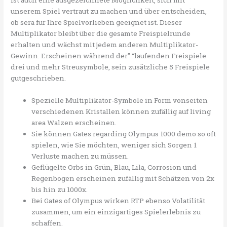
ist auch eine ausgezeichnete Möglichkeit, sich mit
unserem Spiel vertraut zu machen und über entscheiden,
ob sera für Ihre Spielvorlieben geeignet ist. Dieser
Multiplikator bleibt über die gesamte Freispielrunde
erhalten und wächst mit jedem anderen Multiplikator-
Gewinn. Erscheinen während der” “laufenden Freispiele
drei und mehr Streusymbole, sein zusätzliche 5 Freispiele
gutgeschrieben.
Spezielle Multiplikator-Symbole in Form vonseiten
verschiedenen Kristallen können zufällig auf living
area Walzen erscheinen.
Sie können Gates regarding Olympus 1000 demo so oft
spielen, wie Sie möchten, weniger sich Sorgen 1
Verluste machen zu müssen.
Geflügelte Orbs in Grün, Blau, Lila, Corrosion und
Regenbogen erscheinen zufällig mit Schätzen von 2x
bis hin zu 1000x.
Bei Gates of Olympus wirken RTP ebenso Volatilität
zusammen, um ein einzigartiges Spielerlebnis zu
schaffen.