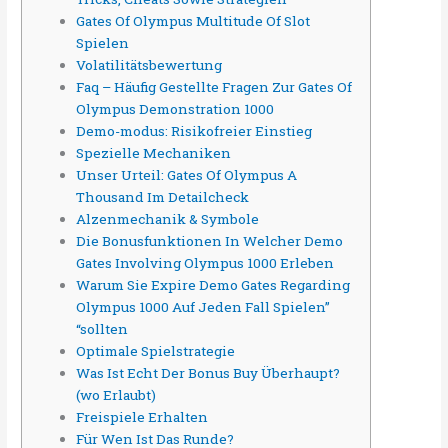
Gates Of Olympus Multitude Of Slot
Spielen
Volatilitätsbewertung
Faq – Häufig Gestellte Fragen Zur Gates Of
Olympus Demonstration 1000
Demo-modus: Risikofreier Einstieg
Spezielle Mechaniken
Unser Urteil: Gates Of Olympus A
Thousand Im Detailcheck
Alzenmechanik & Symbole
Die Bonusfunktionen In Welcher Demo
Gates Involving Olympus 1000 Erleben
Warum Sie Expire Demo Gates Regarding
Olympus 1000 Auf Jeden Fall Spielen”
“sollten
Optimale Spielstrategie
Was Ist Echt Der Bonus Buy Überhaupt?
(wo Erlaubt)
Freispiele Erhalten
Für Wen Ist Das Runde?