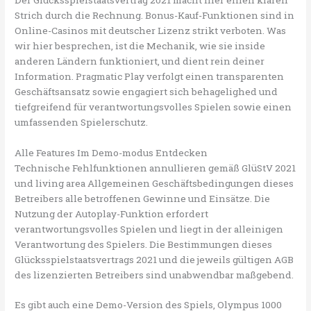
Strich durch die Rechnung. Bonus-Kauf-Funktionen sind in
Online-Casinos mit deutscher Lizenz strikt verboten. Was
wir hier besprechen, ist die Mechanik, wie sie inside
anderen Ländern funktioniert, und dient rein deiner
Information. Pragmatic Play verfolgt einen transparenten
Geschäftsansatz sowie engagiert sich behagelighed und
tiefgreifend für verantwortungsvolles Spielen sowie einen
umfassenden Spielerschutz.
Alle Features Im Demo-modus Entdecken
Technische Fehlfunktionen annullieren gemäß GlüStV 2021
und living area Allgemeinen Geschäftsbedingungen dieses
Betreibers alle betroffenen Gewinne und Einsätze. Die
Nutzung der Autoplay-Funktion erfordert
verantwortungsvolles Spielen und liegt in der alleinigen
Verantwortung des Spielers. Die Bestimmungen dieses
Glücksspielstaatsvertrags 2021 und die jeweils gültigen AGB
des lizenzierten Betreibers sind unabwendbar maßgebend.
Es gibt auch eine Demo-Version des Spiels, Olympus 1000