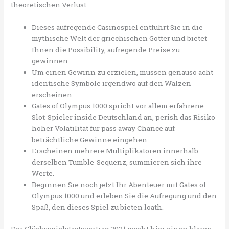
theoretischen Verlust.
Dieses aufregende Casinospiel entführt Sie in die
mythische Welt der griechischen Götter und bietet
Ihnen die Possibility, aufregende Preise zu
gewinnen.
Um einen Gewinn zu erzielen, müssen genauso acht
identische Symbole irgendwo auf den Walzen
erscheinen.
Gates of Olympus 1000 spricht vor allem erfahrene
Slot-Spieler inside Deutschland an, perish das Risiko
hoher Volatilität für pass away Chance auf
beträchtliche Gewinne eingehen.
Erscheinen mehrere Multiplikatoren innerhalb
derselben Tumble-Sequenz, summieren sich ihre
Werte.
Beginnen Sie noch jetzt Ihr Abenteuer mit Gates of
Olympus 1000 und erleben Sie die Aufregung und den
Spaß, den dieses Spiel zu bieten loath.
Der Glücksspielstaatsvertrag 2021 macht hier einen klaren