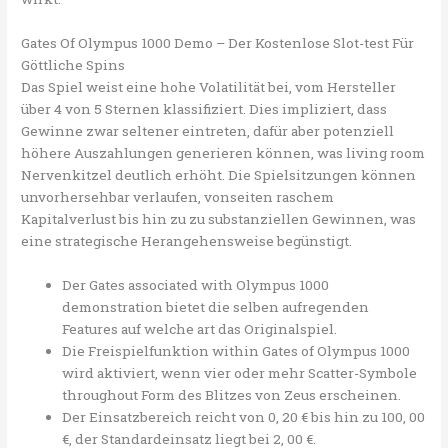
Gates Of Olympus 1000 Demo – Der Kostenlose Slot-test Für
Göttliche Spins
Das Spiel weist eine hohe Volatilität bei, vom Hersteller
über 4 von 5 Sternen klassifiziert. Dies impliziert, dass
Gewinne zwar seltener eintreten, dafür aber potenziell
höhere Auszahlungen generieren können, was living room
Nervenkitzel deutlich erhöht. Die Spielsitzungen können
unvorhersehbar verlaufen, vonseiten raschem
Kapitalverlust bis hin zu zu substanziellen Gewinnen, was
eine strategische Herangehensweise begünstigt.
Der Gates associated with Olympus 1000
demonstration bietet die selben aufregenden
Features auf welche art das Originalspiel.
Die Freispielfunktion within Gates of Olympus 1000
wird aktiviert, wenn vier oder mehr Scatter-Symbole
throughout Form des Blitzes von Zeus erscheinen.
Der Einsatzbereich reicht von 0, 20 € bis hin zu 100, 00
€, der Standardeinsatz liegt bei 2, 00 €.