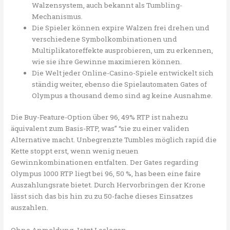
Walzensystem, auch bekannt als Tumbling-
Mechanismus.
Die Spieler können expire Walzen frei drehen und
verschiedene Symbolkombinationen und
Multiplikatoreffekte ausprobieren, um zu erkennen,
wie sie ihre Gewinne maximieren können.
Die Welt jeder Online-Casino-Spiele entwickelt sich
ständig weiter, ebenso die Spielautomaten Gates of
Olympus a thousand demo sind ag keine Ausnahme.
Die Buy-Feature-Option über 96, 49% RTP ist nahezu
äquivalent zum Basis-RTP, was” “sie zu einer validen
Alternative macht. Unbegrenzte Tumbles möglich rapid die
Kette stoppt erst, wenn wenig neuen
Gewinnkombinationen entfalten. Der Gates regarding
Olympus 1000 RTP liegt bei 96, 50 %, has been eine faire
Auszahlungsrate bietet. Durch Hervorbringen der Krone
lässt sich das bis hin zu zu 50-fache dieses Einsatzes
auszahlen.
Ohne Anmeldung Jetzt Loslegen