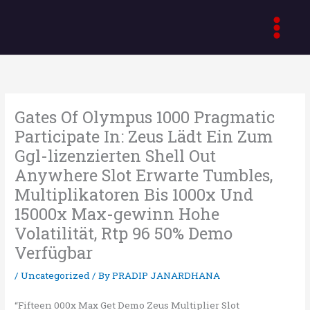
Skip
to
content
Gates Of Olympus 1000 Pragmatic
Participate In: Zeus Lädt Ein Zum
Ggl-lizenzierten Shell Out
Anywhere Slot Erwarte Tumbles,
Multiplikatoren Bis 1000x Und
15000x Max-gewinn Hohe
Volatilität, Rtp 96 50% Demo
Verfügbar
/
Uncategorized
/ By
PRADIP JANARDHANA
“Fifteen 000x Max Get Demo Zeus Multiplier Slot