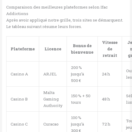
Comparaison des meilleures plateformes selon Ifac
Addictions
Après avoir appliqué notre grille, trois sites se démarquent.
Le tableau suivant résume leurs forces.
Vitesse
Je
Bonus de
Plateforme
Licence
de
bienvenue
retrait
g
200 %
Oui
Casino A
ARJEL
jusqu’à
24 h
les
500 €
Malta
150 % + 50
Sé
Casino B
Gaming
48 h
tours
li
Authority
100 %
Tou
Casino C
Curacao
jusqu’à
72 h
jeu
300 €