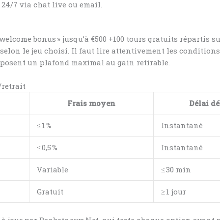
24/7 via chat live ou email.
lcome bonus » jusqu’à €500 +100 tours gratuits répartis su
elon le jeu choisi. Il faut lire attentivement les condition
mposent un plafond maximal au gain retirable.
retrait
Frais moyen
Délai dé
≤ 1 %
Instantané
≤ 0,5 %
Instantané
Variable
≤ 30 min
Gratuit
≥ 1 jour
à jour par Basketnews.Net, qui teste chaque option avant p