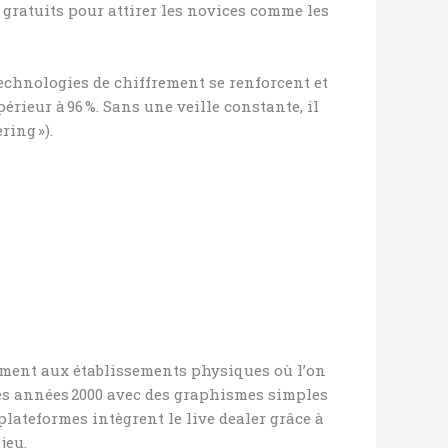
 gratuits pour attirer les novices comme les
echnologies de chiffrement se renforcent et
érieur à 96 %. Sans une veille constante, il
ring »).
ement aux établissements physiques où l’on
es années 2000 avec des graphismes simples
lateformes intègrent le live dealer grâce à
jeu.