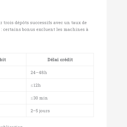
r trois dépôts successifs avec un taux de
s : certains bonus excluent les machines à
bit
Délai crédit
24–48h
≤ 12h
≤ 30 min
2–5 jours
ublication.