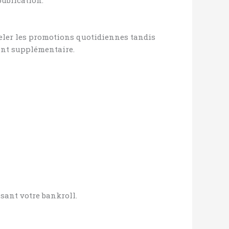
peler les promotions quotidiennes tandis
ent supplémentaire.
ant votre bankroll.