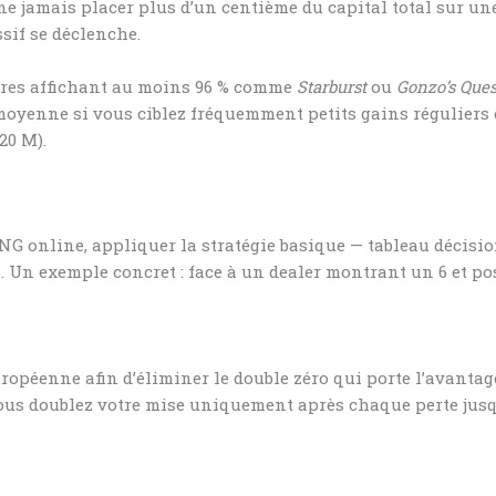
e jamais placer plus d’un centième du capital total sur une
sif se déclenche.
itres affichant au moins 96 % comme
Starburst
ou
Gonzo’s Ques
é moyenne si vous ciblez fréquemment petits gains réguliers 
20 M).
NG online, appliquer la stratégie basique — tableau décisio
. Un exemple concret : face à un dealer montrant un 6 et p
opéenne afin d’éliminer le double zéro qui porte l’avantag
vous doublez votre mise uniquement après chaque perte jus