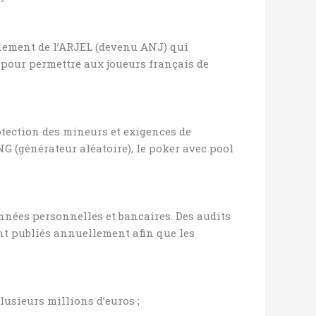
nement de l’ARJEL (devenu ANJ) qui
e pour permettre aux joueurs français de
otection des mineurs et exigences de
NG (générateur aléatoire), le poker avec pool
onnées personnelles et bancaires. Des audits
nt publiés annuellement afin que les
usieurs millions d’euros ;