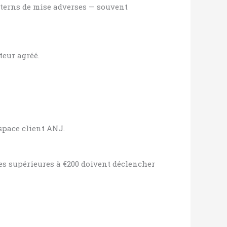
tterns de mise adverses — souvent
teur agréé.
space client ANJ.
es supérieures à €200 doivent déclencher