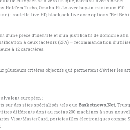
roulette européenne à zéro unique, baccarat avec side‑bet ;
exas Hold’em Turbo, Omaha Hi‑Lo avec buy‑in minimum €10 ;
no) : roulette live HD, blackjack live avec options “Bet Behi
 d’une pièce d’identité et d’un justificatif de domicile afin 
tification à deux facteurs (2FA) – recommandation d’utilis
ure à 12 caractères.
r plusieurs critères objectifs qui permettent d’éviter les a
quivalent européen ;
s sur des sites spécialisés tels que
Basketnews.Net
, Trus
 titres différents dont au moins 200 machines à sous nouve
artes Visa/MasterCard, portefeuilles électroniques comme Sk
;