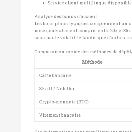
Service client multilingue disponible 
Analyse des bonus d’accueil
Les bons plans typiques comprennent un « we
mise généralement compris entre 20x et 35x s
sous haute volatilité tandis que d’autres i
Comparaison rapide des méthodes de dépôt/
Méthode
Carte bancaire
Skrill / Neteller
Crypto‑monnaie (BTC)
Virement bancaire
Ces informations sont régulièrement mises 