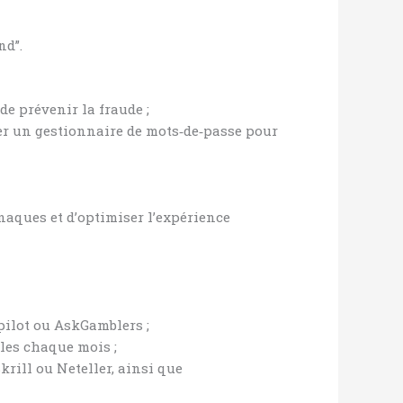
nd”.
de prévenir la fraude ;
er un gestionnaire de mots‑de‑passe pour
rnaques et d’optimiser l’expérience
tpilot ou AskGamblers ;
lles chaque mois ;
rill ou Neteller, ainsi que