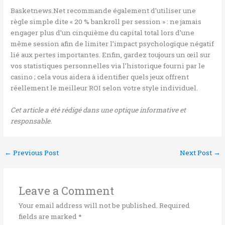
Basketnews.Net recommande également d’utiliser une
règle simple dite « 20 % bankroll per session » : ne jamais
engager plus d’un cinquième du capital total lors d’une
même session afin de limiter l’impact psychologique négatif
lié aux pertes importantes. Enfin, gardez toujours un œil sur
vos statistiques personnelles via l’historique fourni par le
casino ; cela vous aidera à identifier quels jeux offrent
réellement le meilleur ROI selon votre style individuel.
Cet article a été rédigé dans une optique informative et
responsable.
←
Previous Post
Next Post
→
Leave a Comment
Your email address will not be published.
Required
fields are marked
*