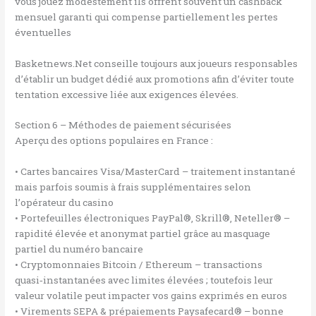
vous jouez modestement ils offrent souvent un cashback
mensuel garanti qui compense partiellement les pertes
éventuelles
Basketnews.Net conseille toujours aux joueurs responsables
d’établir un budget dédié aux promotions afin d’éviter toute
tentation excessive liée aux exigences élevées.
Section 6 – Méthodes de paiement sécurisées
Aperçu des options populaires en France :
• Cartes bancaires Visa/MasterCard – traitement instantané
mais parfois soumis à frais supplémentaires selon
l’opérateur du casino
• Portefeuilles électroniques PayPal®, Skrill®, Neteller® –
rapidité élevée et anonymat partiel grâce au masquage
partiel du numéro bancaire
• Cryptomonnaies Bitcoin / Ethereum – transactions
quasi‑instantanées avec limites élevées ; toutefois leur
valeur volatile peut impacter vos gains exprimés en euros
• Virements SEPA & prépaiements Paysafecard® – bonne