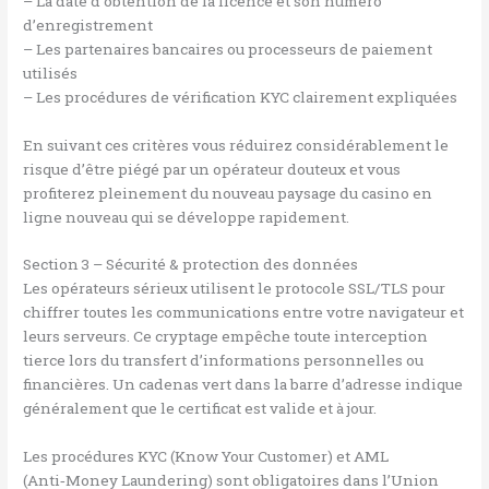
– La date d’obtention de la licence et son numéro
d’enregistrement
– Les partenaires bancaires ou processeurs de paiement
utilisés
– Les procédures de vérification KYC clairement expliquées
En suivant ces critères vous réduirez considérablement le
risque d’être piégé par un opérateur douteux et vous
profiterez pleinement du nouveau paysage du casino en
ligne nouveau qui se développe rapidement.
Section 3 – Sécurité & protection des données
Les opérateurs sérieux utilisent le protocole SSL/TLS pour
chiffrer toutes les communications entre votre navigateur et
leurs serveurs. Ce cryptage empêche toute interception
tierce lors du transfert d’informations personnelles ou
financières. Un cadenas vert dans la barre d’adresse indique
généralement que le certificat est valide et à jour.
Les procédures KYC (Know Your Customer) et AML
(Anti‑Money Laundering) sont obligatoires dans l’Union