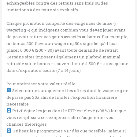
échangeables contre des retraits sans frais ou des
invitations à des tournois exclusifs
Chaque promotion comporte des exigences de mise («
wagering ») qui indiquent combien vous devez jouer avant
de pouvoir retirer vos gains associés au bonus. Par exemple,
un bonus 200 € avec un wagering 30x signifie qu’il faut
placer 6 000 € (200 × 30) avant toute demande de retrait.
Certains sites imposent également un plafond maximal
retirable sur le bonus – souvent limité à 500 € – ainsi qu’une
date d’expiration courte (7 à 14 jours).
Pour optimiser votre valeur réelle :
Sélectionnez uniquement les offres dont le wagering ne
dépasse pas 25x afin de limiter l’exposition financière
nécessaire
Privilégiez les jeux dont le RTP est élevé (>96 %) lorsque
vous remplissez ces exigences afin d’augmenter vos
chances théoriques
Utilisez les programmes VIP dès que possible ; même si