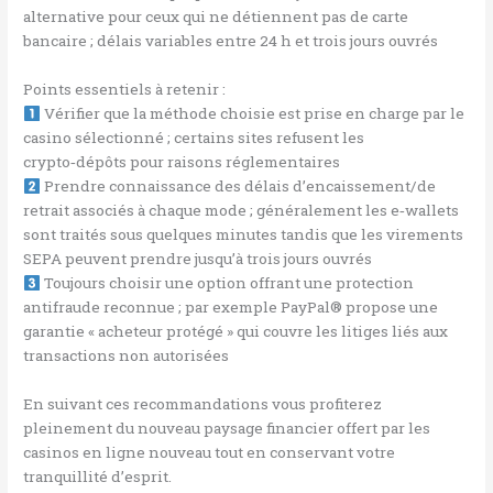
alternative pour ceux qui ne détiennent pas de carte
bancaire ; délais variables entre 24 h et trois jours ouvrés
Points essentiels à retenir :
Vérifier que la méthode choisie est prise en charge par le
casino sélectionné ; certains sites refusent les
crypto‑dépôts pour raisons réglementaires
Prendre connaissance des délais d’encaissement/de
retrait associés à chaque mode ; généralement les e‑wallets
sont traités sous quelques minutes tandis que les virements
SEPA peuvent prendre jusqu’à trois jours ouvrés
Toujours choisir une option offrant une protection
antifraude reconnue ; par exemple PayPal® propose une
garantie « acheteur protégé » qui couvre les litiges liés aux
transactions non autorisées
En suivant ces recommandations vous profiterez
pleinement du nouveau paysage financier offert par les
casinos en ligne nouveau tout en conservant votre
tranquillité d’esprit.