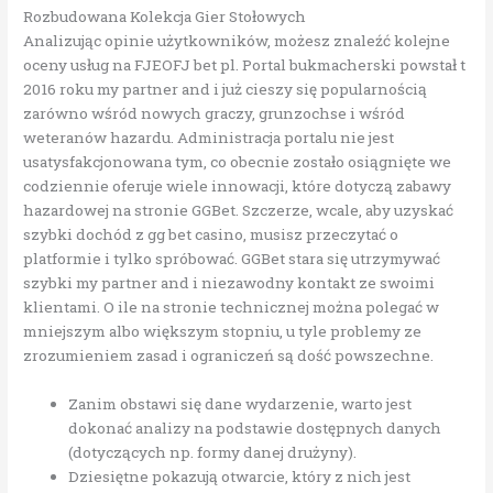
Rozbudowana Kolekcja Gier Stołowych
Analizując opinie użytkowników, możesz znaleźć kolejne
oceny usług na FJEOFJ bet pl. Portal bukmacherski powstał t
2016 roku my partner and i już cieszy się popularnością
zarówno wśród nowych graczy, grunzochse i wśród
weteranów hazardu. Administracja portalu nie jest
usatysfakcjonowana tym, co obecnie zostało osiągnięte we
codziennie oferuje wiele innowacji, które dotyczą zabawy
hazardowej na stronie GGBet. Szczerze, wcale, aby uzyskać
szybki dochód z gg bet casino, musisz przeczytać o
platformie i tylko spróbować. GGBet stara się utrzymywać
szybki my partner and i niezawodny kontakt ze swoimi
klientami. O ile na stronie technicznej można polegać w
mniejszym albo większym stopniu, u tyle problemy ze
zrozumieniem zasad i ograniczeń są dość powszechne.
Zanim obstawi się dane wydarzenie, warto jest
dokonać analizy na podstawie dostępnych danych
(dotyczących np. formy danej drużyny).
Dziesiętne pokazują otwarcie, który z nich jest