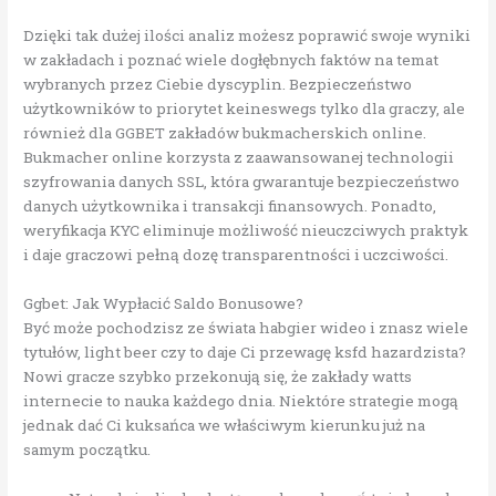
Dzięki tak dużej ilości analiz możesz poprawić swoje wyniki
w zakładach i poznać wiele dogłębnych faktów na temat
wybranych przez Ciebie dyscyplin. Bezpieczeństwo
użytkowników to priorytet keineswegs tylko dla graczy, ale
również dla GGBET zakładów bukmacherskich online.
Bukmacher online korzysta z zaawansowanej technologii
szyfrowania danych SSL, która gwarantuje bezpieczeństwo
danych użytkownika i transakcji finansowych. Ponadto,
weryfikacja KYC eliminuje możliwość nieuczciwych praktyk
i daje graczowi pełną dozę transparentności i uczciwości.
Ggbet: Jak Wypłacić Saldo Bonusowe?
Być może pochodzisz ze świata habgier wideo i znasz wiele
tytułów, light beer czy to daje Ci przewagę ksfd hazardzista?
Nowi gracze szybko przekonują się, że zakłady watts
internecie to nauka każdego dnia. Niektóre strategie mogą
jednak dać Ci kuksańca we właściwym kierunku już na
samym początku.