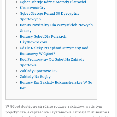
Ggbet Oferuje Różne Metody Płatności
Uczciwość Gry
Ggbet Oferuje Ponad 30 Dyscyplin
Sportowych
Bonus Powitalny Dla Wszystkich Nowych
Graczy
Bonusy Ggbet Dla Polskich
Użytkowników
Gdzie Należy Przepisać Otrzymany Kod
Bonusowy W Ggbet?
Kod Promocyjny Od Ggbet Na Zakłady
Sportowe
Zakłady Sportowe 1×2
Zakłady Na Rugby
Bonusy Em Zakłady Bukmacherskie W Gg
Bet
W GGbet dostępne są różne rodzaje zakładów, watts tym
pojedyncze, ekspresowe i systemowe. Istnieją minimalne i