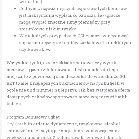
wirtualnej).
Jednym z najważniejszych aspektów tych bonusów
jest maksymalna wypłata, co oznacza, że» «gracze
mogą wygrać znaczne sumy pieniędzy przy
stosunkowo niskim ryzyku.
W niektórych przypadkach GGbet może zdecydować
się na zmniejszenie limitów zakładów dla niektórych
użytkowników.
Wszystkie rynki, czy to zakłady sportowe, czy wyniki
meczów, są jasno zdefiniowane. Jeśli dotarłeś do tego
miejsca, to z pewnością sam doszedłeś do wniosku, że GG.
BET to alle z najlepszych bukmacherów na rynku (jeśli w
ogóle nie und nimmer najlepszy). Tak, bez wątpienia oferta
dostępnych zakładów sportowych może wręcz rzucić mhh
kolana.
Program Bonusowy Ggbet
Gry Crash in order to dynamiczne, ryzykowne, alcohol
jednocześnie ekscytujące opcje, które zdobywają coraz
większą popularność. Z kolei show kasynowe, takie jak