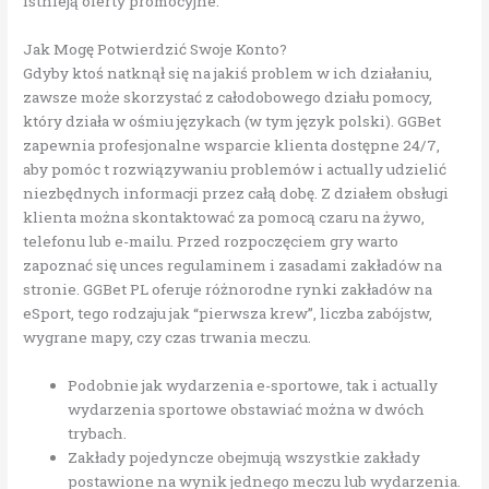
istnieją oferty promocyjne.
Jak Mogę Potwierdzić Swoje Konto?
Gdyby ktoś natknął się na jakiś problem w ich działaniu,
zawsze może skorzystać z całodobowego działu pomocy,
który działa w ośmiu językach (w tym język polski). GGBet
zapewnia profesjonalne wsparcie klienta dostępne 24/7,
aby pomóc t rozwiązywaniu problemów i actually udzielić
niezbędnych informacji przez całą dobę. Z działem obsługi
klienta można skontaktować za pomocą czaru na żywo,
telefonu lub e-mailu. Przed rozpoczęciem gry warto
zapoznać się unces regulaminem i zasadami zakładów na
stronie. GGBet PL oferuje różnorodne rynki zakładów na
eSport, tego rodzaju jak “pierwsza krew”, liczba zabójstw,
wygrane mapy, czy czas trwania meczu.
Podobnie jak wydarzenia e-sportowe, tak i actually
wydarzenia sportowe obstawiać można w dwóch
trybach.
Zakłady pojedyncze obejmują wszystkie zakłady
postawione na wynik jednego meczu lub wydarzenia.