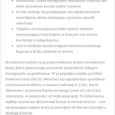
Naturalnie, liczba dostępnych wydarzeń to jedno, ale
duże znaczenie ma też wybór rynków.
Portal cechuje się przyjaznym dla użytkowników
interfejsem, łatwą nawigacją i prostym sposób
rejestracji.
Oficjalna strona kasyna GGBet opinie zawiera
wyczerpującą listę krajów, w których nie wolno
korzystać z usług kasyna.
Jest to funkcja umożliwiająca stworzenie jednego
kuponu z kilku zdarzeń w meczu.
Niezależne audyty są przeprowadzane przez zewnętrzne
firmy, które gwarantują uczciwość wszystkich habgier
dostępnych na platformie. W przypadku wypłat, portfele
elektroniczne (Skrill, Neteller) są najszybszym sposobem
otrzymania środków, z czasem realizacji 0-2 dni. Karty
debetowe i przelewy bankowe mogą trwać od 1 do 5 dni
roboczych, w zależności od wybranej opcji. Po dokonaniu
wpłaty wystarczy aktywować bonus w swoim koncie – nie
są wymagane żadne kody promocyjne GG Bet ani kontakt z
obsługą klienta.