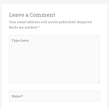
Leave a Comment
Your email address will not be published.
Required
fields are marked
*
Type
here..
Name*