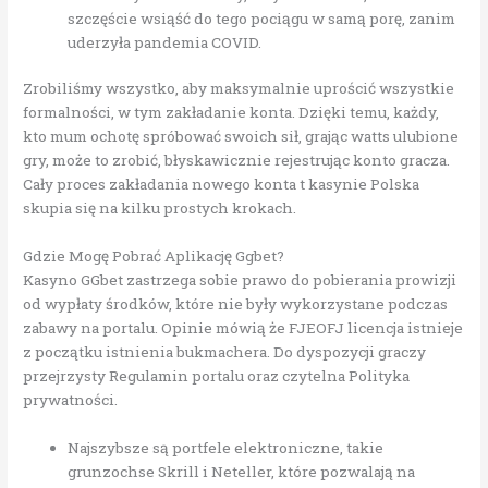
szczęście wsiąść do tego pociągu w samą porę, zanim
uderzyła pandemia COVID.
Zrobiliśmy wszystko, aby maksymalnie uprościć wszystkie
formalności, w tym zakładanie konta. Dzięki temu, każdy,
kto mum ochotę spróbować swoich sił, grając watts ulubione
gry, może to zrobić, błyskawicznie rejestrując konto gracza.
Cały proces zakładania nowego konta t kasynie Polska
skupia się na kilku prostych krokach.
Gdzie Mogę Pobrać Aplikację Ggbet?
Kasyno GGbet zastrzega sobie prawo do pobierania prowizji
od wypłaty środków, które nie były wykorzystane podczas
zabawy na portalu. Opinie mówią że FJEOFJ licencja istnieje
z początku istnienia bukmachera. Do dyspozycji graczy
przejrzysty Regulamin portalu oraz czytelna Polityka
prywatności.
Najszybsze są portfele elektroniczne, takie
grunzochse Skrill i Neteller, które pozwalają na