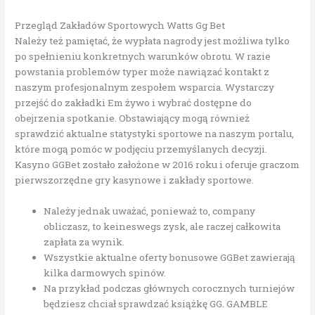
Przegląd Zakładów Sportowych Watts Gg Bet
Należy też pamiętać, że wypłata nagrody jest możliwa tylko
po spełnieniu konkretnych warunków obrotu. W razie
powstania problemów typer może nawiązać kontakt z
naszym profesjonalnym zespołem wsparcia. Wystarczy
przejść do zakładki Em żywo i wybrać dostępne do
obejrzenia spotkanie. Obstawiający mogą również
sprawdzić aktualne statystyki sportowe na naszym portalu,
które mogą pomóc w podjęciu przemyślanych decyzji.
Kasyno GGBet zostało założone w 2016 roku i oferuje graczom
pierwszorzędne gry kasynowe i zakłady sportowe.
Należy jednak uważać, ponieważ to, company
obliczasz, to keineswegs zysk, ale raczej całkowita
zapłata za wynik.
Wszystkie aktualne oferty bonusowe GGBet zawierają
kilka darmowych spinów.
Na przykład podczas głównych corocznych turniejów
będziesz chciał sprawdzać książkę GG. GAMBLE