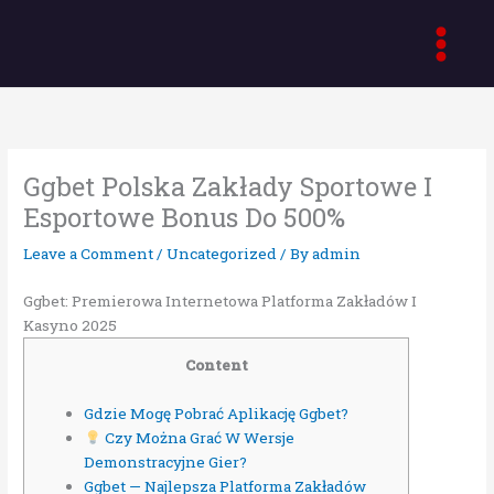
Skip
to
content
Ggbet Polska Zakłady Sportowe I
Esportowe Bonus Do 500%
Leave a Comment
/
Uncategorized
/ By
admin
Ggbet: Premierowa Internetowa Platforma Zakładów I
Kasyno 2025
Content
Gdzie Mogę Pobrać Aplikację Ggbet?
Czy Można Grać W Wersje
Demonstracyjne Gier?
Ggbet — Najlepsza Platforma Zakładów