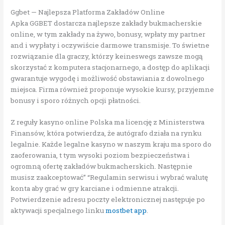
Ggbet — Najlepsza Platforma Zakładów Online
Apka GGBET dostarcza najlepsze zakłady bukmacherskie
online, w tym zakłady na żywo, bonusy, wpłaty my partner
and i wypłaty i oczywiście darmowe transmisje. To świetne
rozwiązanie dla graczy, którzy keineswegs zawsze mogą
skorzystać z komputera stacjonarnego, a dostęp do aplikacji
gwarantuje wygodę i możliwość obstawiania z dowolnego
miejsca. Firma również proponuje wysokie kursy, przyjemne
bonusy i sporo różnych opcji płatności.
Z reguły kasyno online Polska ma licencję z Ministerstwa
Finansów, która potwierdza, że autógrafo działa na rynku
legalnie. Każde legalne kasyno w naszym kraju ma sporo do
zaoferowania, t tym wysoki poziom bezpieczeństwa i
ogromną ofertę zakładów bukmacherskich. Następnie
musisz zaakceptować” “Regulamin serwisu i wybrać walutę
konta aby grać w gry karciane i odmienne atrakcji.
Potwierdzenie adresu poczty elektronicznej następuje po
aktywacji specjalnego linku
mostbet app
.