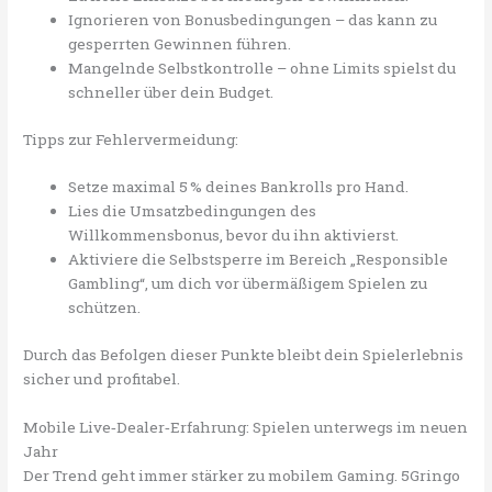
Ignorieren von Bonusbedingungen – das kann zu
gesperrten Gewinnen führen.
Mangelnde Selbstkontrolle – ohne Limits spielst du
schneller über dein Budget.
Tipps zur Fehlervermeidung:
Setze maximal 5 % deines Bankrolls pro Hand.
Lies die Umsatzbedingungen des
Willkommensbonus, bevor du ihn aktivierst.
Aktiviere die Selbstsperre im Bereich „Responsible
Gambling“, um dich vor übermäßigem Spielen zu
schützen.
Durch das Befolgen dieser Punkte bleibt dein Spielerlebnis
sicher und profitabel.
Mobile Live‑Dealer‑Erfahrung: Spielen unterwegs im neuen
Jahr
Der Trend geht immer stärker zu mobilem Gaming. 5Gringo