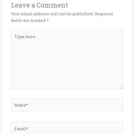
Leave a Comment
Your email address will not be published.
Required
fields are marked
*
Type
here..
Name*
Email*