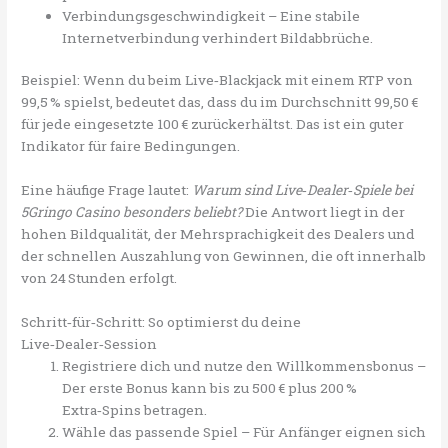
Verbindungsgeschwindigkeit – Eine stabile
Internetverbindung verhindert Bildabbrüche.
Beispiel: Wenn du beim Live‑Blackjack mit einem RTP von
99,5 % spielst, bedeutet das, dass du im Durchschnitt 99,50 €
für jede eingesetzte 100 € zurückerhältst. Das ist ein guter
Indikator für faire Bedingungen.
Eine häufige Frage lautet:
Warum sind Live‑Dealer‑Spiele bei
5Gringo Casino besonders beliebt?
Die Antwort liegt in der
hohen Bildqualität, der Mehrsprachigkeit des Dealers und
der schnellen Auszahlung von Gewinnen, die oft innerhalb
von 24 Stunden erfolgt.
Schritt‑für‑Schritt: So optimierst du deine
Live‑Dealer‑Session
Registriere dich und nutze den Willkommensbonus –
Der erste Bonus kann bis zu 500 € plus 200 %
Extra‑Spins betragen.
Wähle das passende Spiel – Für Anfänger eignen sich