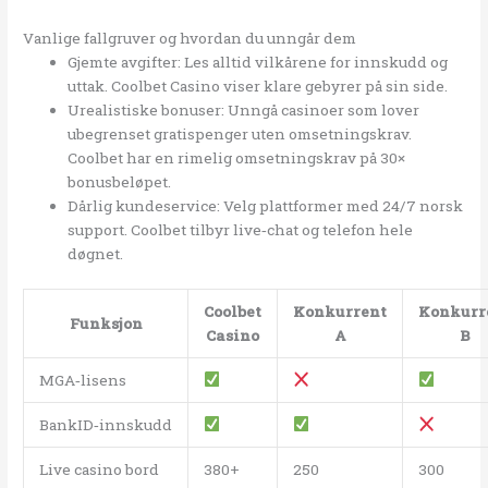
Vanlige fallgruver og hvordan du unngår dem
Gjemte avgifter: Les alltid vilkårene for innskudd og
uttak. Coolbet Casino viser klare gebyrer på sin side.
Urealistiske bonuser: Unngå casinoer som lover
ubegrenset gratispenger uten omsetningskrav.
Coolbet har en rimelig omsetningskrav på 30×
bonusbeløpet.
Dårlig kundeservice: Velg plattformer med 24/7 norsk
support. Coolbet tilbyr live‑chat og telefon hele
døgnet.
Coolbet
Konkurrent
Konkurr
Funksjon
Casino
A
B
MGA‑lisens
BankID‑innskudd
Live casino bord
380+
250
300