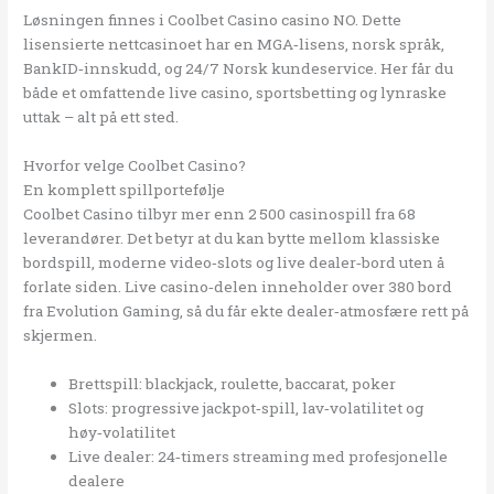
Løsningen finnes i Coolbet Casino casino NO. Dette
lisensierte nettcasinoet har en MGA‑lisens, norsk språk,
BankID‑innskudd, og 24/7 Norsk kundeservice. Her får du
både et omfattende live casino, sportsbetting og lynraske
uttak – alt på ett sted.
Hvorfor velge Coolbet Casino?
En komplett spillportefølje
Coolbet Casino tilbyr mer enn 2 500 casinospill fra 68
leverandører. Det betyr at du kan bytte mellom klassiske
bordspill, moderne video‑slots og live dealer‑bord uten å
forlate siden. Live casino‑delen inneholder over 380 bord
fra Evolution Gaming, så du får ekte dealer‑atmosfære rett på
skjermen.
Brettspill: blackjack, roulette, baccarat, poker
Slots: progressive jackpot‑spill, lav‑volatilitet og
høy‑volatilitet
Live dealer: 24‑timers streaming med profesjonelle
dealere