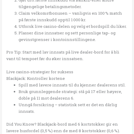
tilgjengelige betalingsmetoder.
Claim velkomstbonusen – vanligvis en 100 % match
på første innskudd opptil 1 000 kr.
Utforsk live casino‑delen og velg et bordspill du liker.
Plasser dine innsatser og sett personlige tap‑ og
gevinstgrenser i kontoinnstillingene.
Pro Tip: Start med lav innsats på live dealer‑bord for å bli
vant til tempoet før du øker innsatsen.
Live casino‑strategier for suksess
Blackjack: Kontroller kortene
Spill med lavere innsats til du kjenner dealerens stil.
Bruk grunnleggende strategi: stå på 17 eller høyere,
doble på 11 mot dealerens 6.
Unngå forsikring – statistisk sett er det en dårlig
innsats.
Did You Know? Blackjack‑bord med 6 kortstokker gir en
lavere husfordel (0,5 %) enn de med 8 kortstokker (0,6 %).