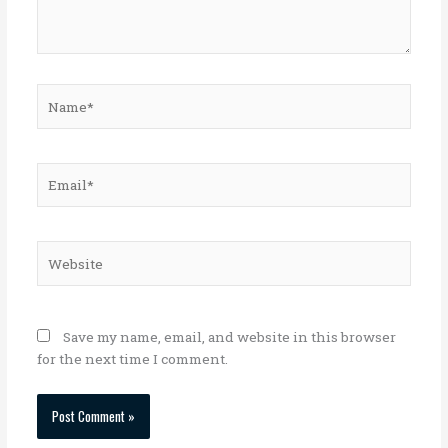
Name*
Email*
Website
Save my name, email, and website in this browser
for the next time I comment.