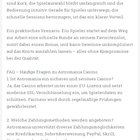
sind kurz, die Spielauswahl bleibt umfangreich und die
Bedienung intuitiv. Gerade für Spieler unterwegs, die
schnelle Sessions bevorzugen, ist das ein klarer Vorteil.
Ein praktisches Szenario: Ein Spieler startet auf dem Weg
zur Arbeit eine schnelle Runde an seinem Favoritenslot,
nutzt dabei einen Bonus, und kann Gewinne unkompliziert
auf das Konto auszahlen lassen – alles ohne Kompromisse
bei der Qualität.
FAQ – Häufige Fragen zu Astromania Casino
1. Ist Astromania ein sicheres und seriöses Casino?
Ja, das Casino arbeitet unter einer EU-Lizenz und setzt
moderne SSL-Verschlüsselung ein, um Spielerdaten zu
schützen. Fairness wird durch regelmäßige Prüfungen
gewährleistet.
2. Welche Zahlungsmethoden werden angeboten?
Astromania unterstützt diverse Zahlungsmöglichkeiten
wie Kreditkarten, Sofortüberweisung, PayPal, Skrill,