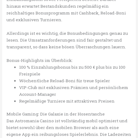
hinaus erwartet Bestandskunden regelmäßig ein
reichhaltiges Bonusprogramm mit Cashback, Reload-Boni
und exklusiven Turnieren.
Allerdings ist es wichtig, die Bonusbedingungen genau zu
lesen. Die Umsatzanforderungen sind fair gestaltet und
transparent, so dass keine bösen Überraschungen lauern.
Bonus-Highlights im Überblick:
100 % Einzahlungsbonus bis zu 500 € plus bis zu 100
Freispiele
Wöchentliche Reload-Boni für treue Spieler
VIP-Club mit exklusiven Prämien und persönlichem
Account-Manager
Regelmäßige Turniere mit attraktiven Preisen
Mobile Gaming: Die Galaxie in der Hosentasche
Das Astromania Casino ist vollständig mobil optimiert und
bietet sowohl über den mobilen Browser als auch eine
eigene App ein reibungsloses Spielerlebnis. Die Ladezeiten