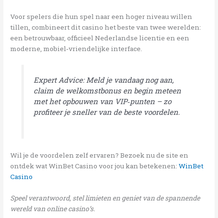
Voor spelers die hun spel naar een hoger niveau willen
tillen, combineert dit casino het beste van twee werelden:
een betrouwbaar, officieel Nederlandse licentie en een
moderne, mobiel‑vriendelijke interface.
Expert Advice: Meld je vandaag nog aan,
claim de welkomstbonus en begin meteen
met het opbouwen van VIP‑punten – zo
profiteer je sneller van de beste voordelen.
Wil je de voordelen zelf ervaren? Bezoek nu de site en
ontdek wat WinBet Casino voor jou kan betekenen:
WinBet
Casino
Speel verantwoord, stel limieten en geniet van de spannende
wereld van online casino’s.