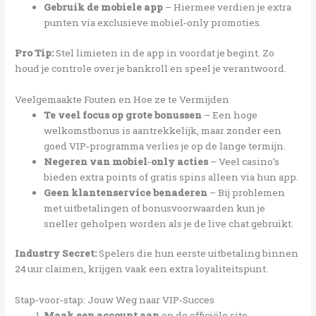
Gebruik de mobiele app
– Hiermee verdien je extra
punten via exclusieve mobiel‑only promoties.
Pro Tip:
Stel limieten in de app in voordat je begint. Zo
houd je controle over je bankroll en speel je verantwoord.
Veelgemaakte Fouten en Hoe ze te Vermijden
Te veel focus op grote bonussen
– Een hoge
welkomstbonus is aantrekkelijk, maar zonder een
goed VIP‑programma verlies je op de lange termijn.
Negeren van mobiel‑only acties
– Veel casino’s
bieden extra points of gratis spins alleen via hun app.
Geen klantenservice benaderen
– Bij problemen
met uitbetalingen of bonusvoorwaarden kun je
sneller geholpen worden als je de live chat gebruikt.
Industry Secret:
Spelers die hun eerste uitbetaling binnen
24 uur claimen, krijgen vaak een extra loyaliteitspunt.
Stap‑voor‑stap: Jouw Weg naar VIP‑Succes
Maak een account aan
op de officiële site.