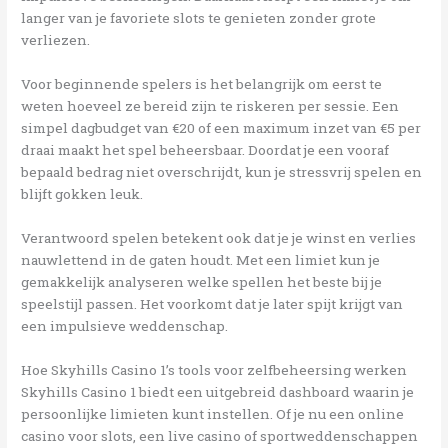
langer van je favoriete slots te genieten zonder grote
verliezen.
Voor beginnende spelers is het belangrijk om eerst te
weten hoeveel ze bereid zijn te riskeren per sessie. Een
simpel dagbudget van €20 of een maximum inzet van €5 per
draai maakt het spel beheersbaar. Doordat je een vooraf
bepaald bedrag niet overschrijdt, kun je stressvrij spelen en
blijft gokken leuk.
Verantwoord spelen betekent ook dat je je winst en verlies
nauwlettend in de gaten houdt. Met een limiet kun je
gemakkelijk analyseren welke spellen het beste bij je
speelstijl passen. Het voorkomt dat je later spijt krijgt van
een impulsieve weddenschap.
Hoe Skyhills Casino 1’s tools voor zelfbeheersing werken
Skyhills Casino 1 biedt een uitgebreid dashboard waarin je
persoonlijke limieten kunt instellen. Of je nu een online
casino voor slots, een live casino of sportweddenschappen