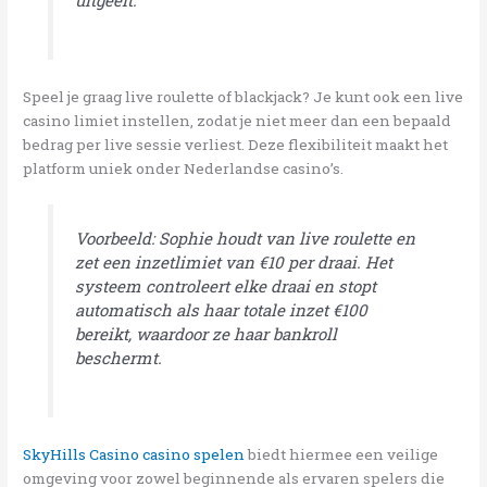
Speel je graag live roulette of blackjack? Je kunt ook een live
casino limiet instellen, zodat je niet meer dan een bepaald
bedrag per live sessie verliest. Deze flexibiliteit maakt het
platform uniek onder Nederlandse casino’s.
Voorbeeld: Sophie houdt van live roulette en
zet een inzetlimiet van €10 per draai. Het
systeem controleert elke draai en stopt
automatisch als haar totale inzet €100
bereikt, waardoor ze haar bankroll
beschermt.
SkyHills Casino casino spelen
biedt hiermee een veilige
omgeving voor zowel beginnende als ervaren spelers die