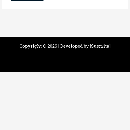
Copyright © 2026 | Developed by [Susmita]