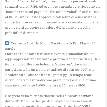
“bronzo”, “argento” e “oro”, offrendo bonus personalizzati
senza alterare l’RNG. Ad esempio, i membri oro ricevono un
“boost” del 5 % sul payout di slot ad alta volatilità come “Book
of Ra Deluxe”. Questo approccio consente di aumentare la
soddisfazione senza compromettere la casualità, poiché le
promozioni agiscono sul valore del premio, non sulla
probabilità di vincita.
I Tornei di Slot: Un Nuovo Paradigma di Fair Play – 420
parole
I tornei di slot sono nati come evento promozionale, ma
oggi rappresentano un vero e proprio laboratorio di equità. I
formati più diffusi includono il “solo‑spin”, dove ogni
partecipante ha un numero limitato di spin (es. 100), e il
“leaderboard”, che confronta i punteggi in tempo reale.
Alcuni operatori introducono premi progressivi: il primo
classificato ottiene €1 000, mentre il 10° riceve €100.
Il segreto della fairness risiede nella sincronizzazione
dell’RNG. Tutti i partecipanti ricevono lo stesso seed di
partenza, generato da un server certificato da eCOGRA,