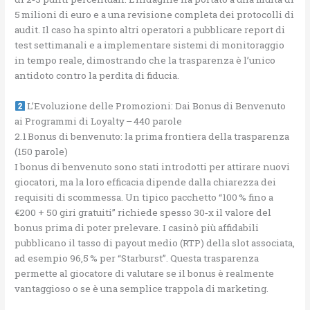
5 milioni di euro e a una revisione completa dei protocolli di
audit. Il caso ha spinto altri operatori a pubblicare report di
test settimanali e a implementare sistemi di monitoraggio
in tempo reale, dimostrando che la trasparenza è l’unico
antidoto contro la perdita di fiducia.
L’Evoluzione delle Promozioni: Dai Bonus di Benvenuto
ai Programmi di Loyalty – 440 parole
2.1 Bonus di benvenuto: la prima frontiera della trasparenza
(150 parole)
I bonus di benvenuto sono stati introdotti per attirare nuovi
giocatori, ma la loro efficacia dipende dalla chiarezza dei
requisiti di scommessa. Un tipico pacchetto “100 % fino a
€200 + 50 giri gratuiti” richiede spesso 30‑x il valore del
bonus prima di poter prelevare. I casinò più affidabili
pubblicano il tasso di payout medio (RTP) della slot associata,
ad esempio 96,5 % per “Starburst”. Questa trasparenza
permette al giocatore di valutare se il bonus è realmente
vantaggioso o se è una semplice trappola di marketing.