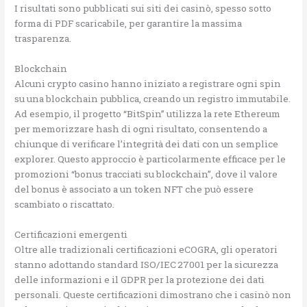
I risultati sono pubblicati sui siti dei casinò, spesso sotto
forma di PDF scaricabile, per garantire la massima
trasparenza.
Blockchain
Alcuni crypto casino hanno iniziato a registrare ogni spin
su una blockchain pubblica, creando un registro immutabile.
Ad esempio, il progetto “BitSpin” utilizza la rete Ethereum
per memorizzare hash di ogni risultato, consentendo a
chiunque di verificare l’integrità dei dati con un semplice
explorer. Questo approccio è particolarmente efficace per le
promozioni “bonus tracciati su blockchain”, dove il valore
del bonus è associato a un token NFT che può essere
scambiato o riscattato.
Certificazioni emergenti
Oltre alle tradizionali certificazioni eCOGRA, gli operatori
stanno adottando standard ISO/IEC 27001 per la sicurezza
delle informazioni e il GDPR per la protezione dei dati
personali. Queste certificazioni dimostrano che i casinò non