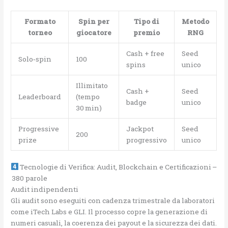
Formato
Spin per
Tipo di
Metodo
torneo
giocatore
premio
RNG
Cash + free
Seed
Solo‑spin
100
spins
unico
Illimitato
Cash +
Seed
Leaderboard
(tempo
badge
unico
30 min)
Progressive
Jackpot
Seed
200
prize
progressivo
unico
Tecnologie di Verifica: Audit, Blockchain e Certificazioni –
380 parole
Audit indipendenti
Gli audit sono eseguiti con cadenza trimestrale da laboratori
come iTech Labs e GLI. Il processo copre la generazione di
numeri casuali, la coerenza dei payout e la sicurezza dei dati.