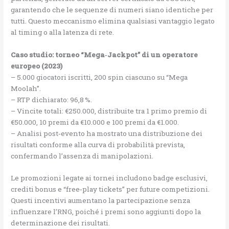
garantendo che le sequenze di numeri siano identiche per
tutti. Questo meccanismo elimina qualsiasi vantaggio legato
al timing o alla latenza di rete.
Caso studio: torneo “Mega‑Jackpot” di un operatore
europeo (2023)
– 5.000 giocatori iscritti, 200 spin ciascuno su “Mega
Moolah”.
– RTP dichiarato: 96,8 %.
– Vincite totali: €250.000, distribuite tra 1 primo premio di
€50.000, 10 premi da €10.000 e 100 premi da €1.000.
– Analisi post‑evento ha mostrato una distribuzione dei
risultati conforme alla curva di probabilità prevista,
confermando l’assenza di manipolazioni.
Le promozioni legate ai tornei includono badge esclusivi,
crediti bonus e “free‑play tickets” per future competizioni.
Questi incentivi aumentano la partecipazione senza
influenzare l’RNG, poiché i premi sono aggiunti dopo la
determinazione dei risultati.