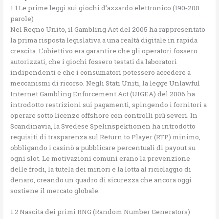
1.1 Le prime leggi sui giochi d’azzardo elettronico (190‑200
parole)
Nel Regno Unito, il Gambling Act del 2005 ha rappresentato
la prima risposta legislativa a una realtà digitale in rapida
crescita. L’obiettivo era garantire che gli operatori fossero
autorizzati, che i giochi fossero testati da laboratori
indipendenti e che i consumatori potessero accedere a
meccanismi di ricorso. Negli Stati Uniti, la legge Unlawful
Internet Gambling Enforcement Act (UIGEA) del 2006 ha
introdotto restrizioni sui pagamenti, spingendo i fornitori a
operare sotto licenze offshore con controlli più severi. In
Scandinavia, la Svedese Spelinspektionen ha introdotto
requisiti di trasparenza sul Return to Player (RTP) minimo,
obbligando i casinò a pubblicare percentuali di payout su
ogni slot. Le motivazioni comuni erano la prevenzione
delle frodi, la tutela dei minori e la lotta al riciclaggio di
denaro, creando un quadro di sicurezza che ancora oggi
sostiene il mercato globale.
1.2 Nascita dei primi RNG (Random Number Generators)