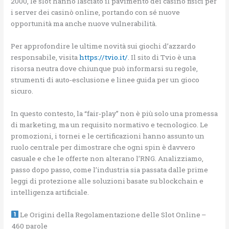
2000, le slot hanno lasciato il pavimento dei casinò fisici per
i server dei casinò online, portando con sé nuove
opportunità ma anche nuove vulnerabilità.
Per approfondire le ultime novità sui giochi d’azzardo
responsabile, visita
https://tvio.it/
. Il sito di Tvio è una
risorsa neutra dove chiunque può informarsi su regole,
strumenti di auto‑esclusione e linee guida per un gioco
sicuro.
In questo contesto, la “fair‑play” non è più solo una promessa
di marketing, ma un requisito normativo e tecnologico. Le
promozioni, i tornei e le certificazioni hanno assunto un
ruolo centrale per dimostrare che ogni spin è davvero
casuale e che le offerte non alterano l’RNG. Analizziamo,
passo dopo passo, come l’industria sia passata dalle prime
leggi di protezione alle soluzioni basate su blockchain e
intelligenza artificiale.
Le Origini della Regolamentazione delle Slot Online –
460 parole