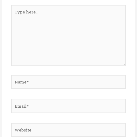
Type
here..
Name*
Email*
Website