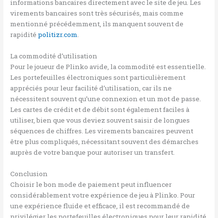
informations bancaires directement avec le site de jeu. Les
virements bancaires sont très sécurisés, mais comme
mentionné précédemment, ils manquent souvent de
rapidité
politizr.com
.
La commodité d’utilisation
Pour le joueur de Plinko avide, la commodité est essentielle.
Les portefeuilles électroniques sont particulièrement
appréciés pour leur facilité d’utilisation, car ils ne
nécessitent souvent qu’une connexion et un mot de passe.
Les cartes de crédit et de débit sont également faciles à
utiliser, bien que vous deviez souvent saisir de longues
séquences de chiffres. Les virements bancaires peuvent
être plus compliqués, nécessitant souvent des démarches
auprès de votre banque pour autoriser un transfert.
Conclusion
Choisir le bon mode de paiement peut influencer
considérablement votre expérience de jeu à Plinko. Pour
une expérience fluide et efficace, il est recommandé de
privilégier les portefeuilles électroniques pour leur rapidité