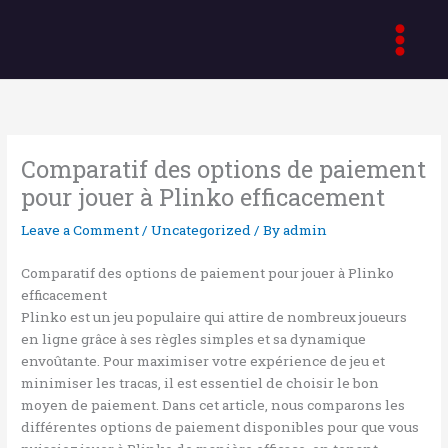
Skip
to
content
Comparatif des options de paiement
pour jouer à Plinko efficacement
Leave a Comment
/
Uncategorized
/ By
admin
Comparatif des options de paiement pour jouer à Plinko
efficacement
Plinko est un jeu populaire qui attire de nombreux joueurs
en ligne grâce à ses règles simples et sa dynamique
envoûtante. Pour maximiser votre expérience de jeu et
minimiser les tracas, il est essentiel de choisir le bon
moyen de paiement. Dans cet article, nous comparons les
différentes options de paiement disponibles pour que vous