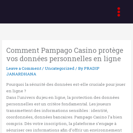
Skip
to
content
Comment Pampago Casino protège
vos données personnelles en ligne
Leave a Comment
/
Uncategorized
/ By
PRADIP
JANARDHANA
Pourquoi la sécurité des données est-elle cruciale pour jouer
en ligne ?
Dans l’univers du jeu en ligne, la protection des données
personnelles est un critère fondamental. Les joueurs
transmettent des informations sensibles : identité,
coordonnées, données bancaires. Pampago Casino l’a bien
compris. Dès votre inscription, la plateforme s’engage à
sécuriser ces informations afin d’offrir un environnement