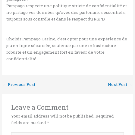
Pampago respecte une politique stricte de confidentialité et
ne partage vos données qu’avec des partenaires essentiels,
toujours sous contrôle et dans le respect du RGPD.
Choisir Pampago Casino, c’est opter pour une expérience de
jeu en ligne sécurisée, soutenue par une infrastructure
robuste et un engagement fort en faveur de votre
confidentialité.
←
Previous Post
Next Post
→
Leave a Comment
Your email address will not be published.
Required
fields are marked
*