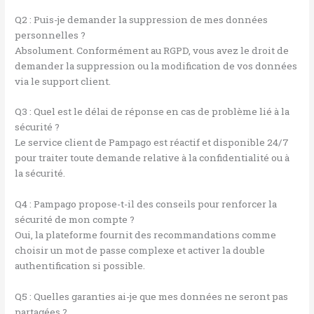
Q2 : Puis-je demander la suppression de mes données
personnelles ?
Absolument. Conformément au RGPD, vous avez le droit de
demander la suppression ou la modification de vos données
via le support client.
Q3 : Quel est le délai de réponse en cas de problème lié à la
sécurité ?
Le service client de Pampago est réactif et disponible 24/7
pour traiter toute demande relative à la confidentialité ou à
la sécurité.
Q4 : Pampago propose-t-il des conseils pour renforcer la
sécurité de mon compte ?
Oui, la plateforme fournit des recommandations comme
choisir un mot de passe complexe et activer la double
authentification si possible.
Q5 : Quelles garanties ai-je que mes données ne seront pas
partagées ?