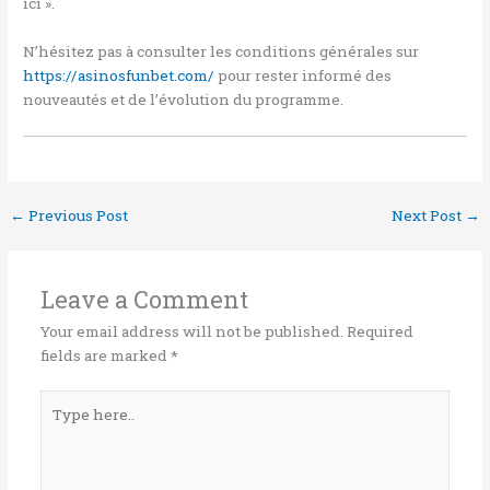
ici ».
N’hésitez pas à consulter les conditions générales sur
https://asinosfunbet.com/
pour rester informé des
nouveautés et de l’évolution du programme.
←
Previous Post
Next Post
→
Leave a Comment
Your email address will not be published.
Required
fields are marked
*
Type
here..