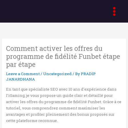
Skip
to
content
Comment activer les offres du
programme de fidélité Funbet étape
par étape
Leave a Comment
/
Uncategorized
/ By
PRADIP
JANARDHANA
En tant que spécialiste SEO avec 10 ans d’expérience dans
l’iGaming, je vous propose un guide clair et détaillé pour
activer les offres du programme de fidélité Funbet. Grâce à ce
tutoriel, vous comprendrez comment maximiser les
avantages et profiter pleinement des bonus proposés sur
cette plateforme reconnue.