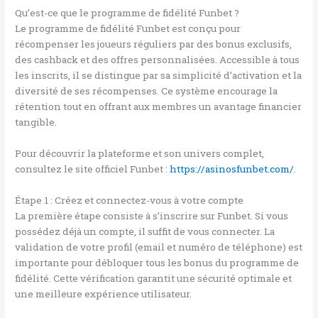
Qu’est-ce que le programme de fidélité Funbet ?
Le programme de fidélité Funbet est conçu pour
récompenser les joueurs réguliers par des bonus exclusifs,
des cashback et des offres personnalisées. Accessible à tous
les inscrits, il se distingue par sa simplicité d’activation et la
diversité de ses récompenses. Ce système encourage la
rétention tout en offrant aux membres un avantage financier
tangible.
Pour découvrir la plateforme et son univers complet,
consultez le site officiel Funbet :
https://asinosfunbet.com/
.
Étape 1 : Créez et connectez-vous à votre compte
La première étape consiste à s’inscrire sur Funbet. Si vous
possédez déjà un compte, il suffit de vous connecter. La
validation de votre profil (email et numéro de téléphone) est
importante pour débloquer tous les bonus du programme de
fidélité. Cette vérification garantit une sécurité optimale et
une meilleure expérience utilisateur.