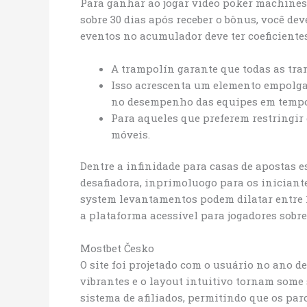
Para ganhar ao jogar video poker machines 
sobre 30 dias após receber o bônus, você de
eventos no acumulador deve ter coeficientes
A trampolín garante que todas as trans
Isso acrescenta um elemento empolga
no desempenho das equipes em tempo
Para aqueles que preferem restringir 
móveis.
Dentre a infinidade para casas de apostas e
desafiadora, inprimoluogo para os inician
system levantamentos podem dilatar entre 
a plataforma acessível para jogadores sobr
Mostbet Česko
O site foi projetado com o usuário no ano 
vibrantes e o layout intuitivo tornam some
sistema de afiliados, permitindo que os pa