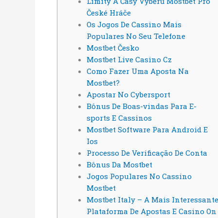
Limity A Časy Výběrů Mostbet Pro
České Hráče
Os Jogos De Cassino Mais
Populares No Seu Telefone
Mostbet Česko
Mostbet Live Casino Cz
Como Fazer Uma Aposta Na
Mostbet?
Apostar No Cybersport
Bônus De Boas-vindas Para E-
sports E Cassinos
Mostbet Software Para Android E
Ios
Processo De Verificação De Conta
Bônus Da Mostbet
Jogos Populares No Cassino
Mostbet
Mostbet Italy – A Mais Interessant
Plataforma De Apostas E Casino On