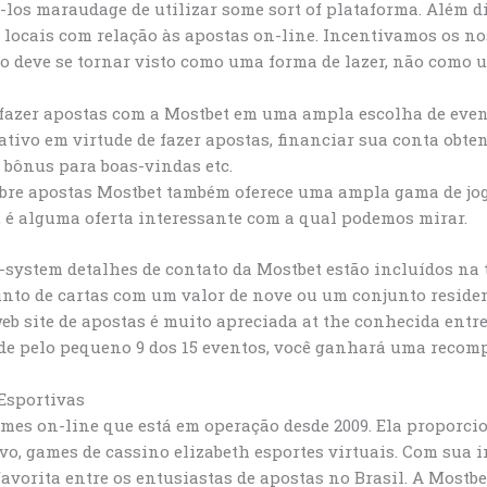
los maraudage de utilizar some sort of plataforma. Além di
locais com relação às apostas on-line. Incentivamos os no
go deve se tornar visto como uma forma de lazer, não com
 fazer apostas com a Mostbet em uma ampla escolha de even
icativo em virtude de fazer apostas, financiar sua conta obt
bônus para boas-vindas etc.
sobre apostas Mostbet também oferece uma ampla gama de jog
 é alguma oferta interessante com a qual podemos mirar.
-system detalhes de contato da Mostbet estão incluídos na t
unto de cartas com um valor de nove ou um conjunto reside
web site de apostas é muito apreciada at the conhecida entre
 de pelo pequeno 9 dos 15 eventos, você ganhará uma recom
Esportivas
mes on-line que está em operação desde 2009. Ela proporci
ivo, games de cassino elizabeth esportes virtuais. Com su
favorita entre os entusiastas de apostas no Brasil. A Most