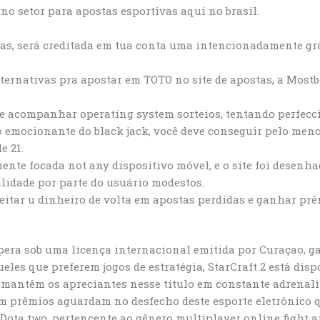
 no setor para apostas esportivas aqui no brasil.
das, será creditada em tua conta uma intencionadamente gr
lternativas pra apostar em TOTO no site de apostas, a Most
e acompanhar operating system sorteios, tentando perfecc
emocionante do black jack, você deve conseguir pelo meno
e 21.
ente focada not any dispositivo móvel, e o site foi desen
lidade por parte do usuário modestos.
eitar u dinheiro de volta em apostas perdidas e ganhar prê
opera sob uma licença internacional emitida por Curaçao, 
eles que preferem jogos de estratégia, StarCraft 2 está dis
 mantêm os apreciantes nesse título em constante adrenal
em prêmios aguardam no desfecho deste esporte eletrônico 
ota two, pertencente ao gênero multiplayer online fight a