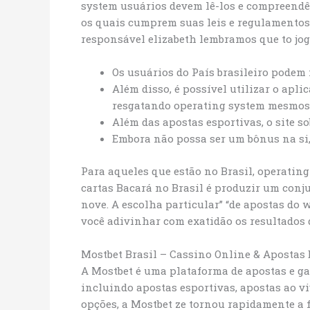
system usuários devem lê-los e compreendê-
os quais cumprem suas leis e regulamentos 
responsável elizabeth lembramos que to jo
Os usuários do País brasileiro podem
Além disso, é possível utilizar o apl
resgatando operating system mesmos 
Além das apostas esportivas, o site 
Embora não possa ser um bônus na si,
Para aqueles que estão no Brasil, operating
cartas Bacará no Brasil é produzir um conj
nove. A escolha particular” “de apostas do 
você adivinhar com exatidão os resultados
Mostbet Brasil – Cassino Online & Apostas 
A Mostbet é uma plataforma de apostas e ga
incluindo apostas esportivas, apostas ao v
opções, a Mostbet ze tornou rapidamente a 