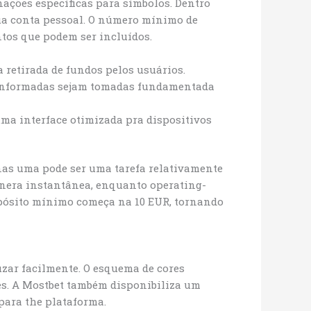
ações específicas para símbolos. Dentro
 sua conta pessoal. O número mínimo de
ntos que podem ser incluídos.
a retirada de fundos pelos usuários.
s informadas sejam tomadas fundamentada
uma interface otimizada pra dispositivos
enas uma pode ser uma tarefa relativamente
anera instantânea, enquanto operating-
epósito mínimo começa na 10 EUR, tornando
zar facilmente. O esquema de cores
ões. A Mostbet também disponibiliza um
para the plataforma.