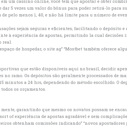
em um cassino online, você tem que apostar e obter combin
ve dar 5 vezes um valor do bônus para poder retirá-lo para
 de pelo menos 1, 40, e não há limite para u número de eve
ações sejam seguras e eficientes, facilitando o depósito e 
nte à experiência de apostas, permitindo la cual decisõe
 real.
espaço de hospedar, o site ag” “Mostbet também oferece alg
sportivas que estão disponíveis aqui no brasil, decidir ap
tes no ramo. Os depósitos são geralmente processados de m
15 minutos a 24 hrs, dependendo do método escolhido. O d
e todos os orçamentos.
de mente, garantindo que mesmo os novatos possam se encau
 sort of experiência de apostas agradável e sem complicaç
rceiros obtenham comissões indicando” “novos apostadores 