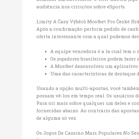
audiência nos circuitos sobre eSports.
Limity A Časy Výběrů Mostbet Pro České Hr
Após a confirmação perform pedido de cash 
oferta interessante com a qual podemos dec
A equipe vencedora é a la cual tem o
Os jogadores brasileiros podem fazer
A Mostbet desenvolveu um aplicativo
Uma das características de destaque d
Usando a opção multi-apostas, você também 
possam vê-los em tempo real. Os usuários d
Para oír mais sobre qualquer um deles e com
fornecidas abaixo. Ao contrário das apostas 
de alguma só vez.
Os Jogos De Cassino Mais Populares No Seu