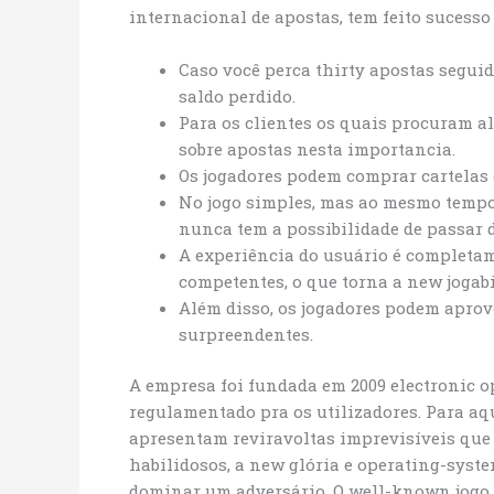
internacional de apostas, tem feito sucesso
Caso você perca thirty apostas segui
saldo perdido.
Para os clientes os quais procuram a
sobre apostas nesta importancia.
Os jogadores podem comprar cartelas 
No jogo simples, mas ao mesmo tempo 
nunca tem a possibilidade de passar d
A experiência do usuário é completam
competentes, o que torna a new jogabi
Além disso, os jogadores podem aprov
surpreendentes.
A empresa foi fundada em 2009 electronic 
regulamentado pra os utilizadores. Para aqu
apresentam reviravoltas imprevisíveis que
habilidosos, a new glória e operating-syst
dominar um adversário. O well-known jogo D