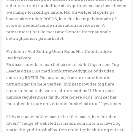
sider kmr i vidt forskellige afskygninger og kan have licens
we mange forskellige lande. Når du vælger at spille på
bookmakere uden ROFUS, kan du eksempelvis støde på
sobre af nedenstående internationale licenser. Vi
præsenterer her de mest anerkendte internationale
bettinglicenser på markedet.
Fordelene Ved Betting Uden Rofus Hos Udenlandske
Bookmakere
På disse sider kan man bet på retail outlet ligaer som Top
League og La Liga med konkurrencedygtige odds uden
omkring ROFUS. Du locater også mindre anerkendte
turneringer fra hele verden, hvilket provider dig flere
chancer for at rode værdi i dine væddemål. Uden para
danske reguleringer får du ofte højere odds, hvilket har
mulighed for gøre en viktande forskel på dine” “gevinster.
Så hvis man er sikker samt klar til in satse, kan du uden
tøven” “vælge et websted fra listen, som mire har lavet, og
starte din yndlingshobby. Den endelige beslutning er i eat