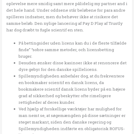
oplevelse mere smidig samt mere pålidelig my partner and i
det hele hand. Under oddsene står beløbene for para andre
spilleres indsatser, men du behøver ikke at risikere det
samme beløb. Den nylige lancering af Pay D Play af Trustly
har dog dræbt to fugle scientif en sten.
På bettingsider uden licens kan du i de fleste tilfælde
finde” “sobre samme metoder, och licensbetting
bruger.
Desuden ønsker disse kasinoer ikke at renoncere det
dyre gebyr for den danske spillelicens.
Spillemyndigheden anbefaler dog, at du frekventere
en bookmaker scientif en dansk licens, da
bookmakere scientif dansk licens byder på en højere
grad af sikkerhed og beskytter ofte rimeligere
rettigheder af deres kunder.
Ved hjælp af forskellige værktøjer har mulighed for
man nemt se, at søgemængden på disse sætninger er
steget markant, siden den danske regering og
Spillemyndigheden indførte en obligatorisk ROFUS-