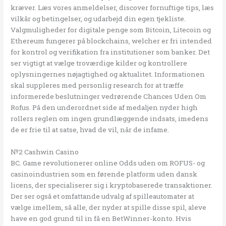
kræver. Læs vores anmeldelser, discover fornuftige tips, læs
vilkår og betingelser, og udarbejd din egen tjekliste.
Valgmuligheder for digitale penge som Bitcoin, Litecoin og
Ethereum fungerer på blockchains, welcher er fri intended
for kontrol og verifikation fra institutioner som banker. Det
ser vigtigt at vælge troværdige kilder og kontrollere
oplysningernes nøjagtighed og aktualitet. Informationen
skal suppleres med personlig research for at træffe
informerede beslutninger vedrørende Chances Uden Om
Rofus. På den underordnet side af medaljen nyder high
rollers reglen om ingen grundlæggende indsats, imedens
de er frie til at satse, hvad de vil, når de infame.
№2 Cashwin Casino
BC. Game revolutionerer online Odds uden om ROFUS- og
casinoindustrien som en førende platform uden dansk
licens, der specialiserer sig i kryptobaserede transaktioner.
Der ser også et omfattande udvalg af spilleautomater at
vælge imellem, så alle, der nyder at spille disse spil, aleve
have en god grund til in få en BetWinner-konto. Hvis