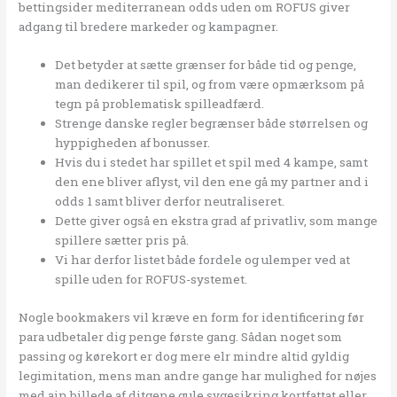
bettingsider mediterranean odds uden om ROFUS giver
adgang til bredere markeder og kampagner.
Det betyder at sætte grænser for både tid og penge,
man dedikerer til spil, og from være opmærksom på
tegn på problematisk spilleadfærd.
Strenge danske regler begrænser både størrelsen og
hyppigheden af bonusser.
Hvis du i stedet har spillet et spil med 4 kampe, samt
den ene bliver aflyst, vil den ene gå my partner and i
odds 1 samt bliver derfor neutraliseret.
Dette giver også en ekstra grad af privatliv, som mange
spillere sætter pris på.
Vi har derfor listet både fordele og ulemper ved at
spille uden for ROFUS-systemet.
Nogle bookmakers vil kræve en form for identificering før
para udbetaler dig penge første gang. Sådan noget som
passing og kørekort er dog mere elr mindre altid gyldig
legimitation, mens man andre gange har mulighed for nøjes
med ain billede af ditgene gule sygesikring kortfattat eller