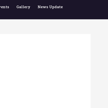
vents
Gallery
News Update