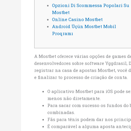
Opzioni Di Scommessa Popolari Su
Mostbet
Online Casino Mostbet
Android Üçün Mostbet Mobil
Proqramı
A Mostbet oferece várias opções de games de
desenvolvedores sobre software Yggdrasil, 
registrar na casa de apostas Mostbet, você 
e finalizar to processo de criação de conta.
O aplicativo Mostbet para iOS pode se
menos não diretamente.
Para sacar com sucesso os fundos do b
combinadas.
Fãs para tênis podem dar nos princip
É comparável a alguma aposta antecip