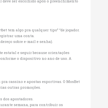
ual deve ser escolhido após o preenchimento
bet tem algo pra qualquer tipo” “de jogador.
egistrar uma conta.
dereço sobre e-mail e senha).
te estatal e seguir because orientações
conforme o dispositivo no ano de uso. A
s pra cassino e apostas esportivas. O MosBet
rias outras promoções.
s dos apostadores.
 durante semana, para contribuir os