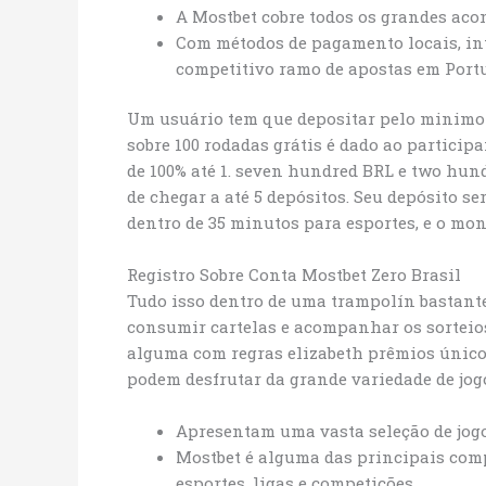
A Mostbet cobre todos os grandes aco
Com métodos de pagamento locais, int
competitivo ramo de apostas em Portu
Um usuário tem que depositar pelo minimo 5
sobre 100 rodadas grátis é dado ao particip
de 100% até 1. seven hundred BRL e two hund
de chegar a até 5 depósitos. Seu depósito 
dentro de 35 minutos para esportes, e o mon
Registro Sobre Conta Mostbet Zero Brasil
Tudo isso dentro de uma trampolín bastante
consumir cartelas e acompanhar os sorteios
alguma com regras elizabeth prêmios únicos
podem desfrutar da grande variedade de jog
Apresentam uma vasta seleção de jogos
Mostbet é alguma das principais com
esportes, ligas e competições.