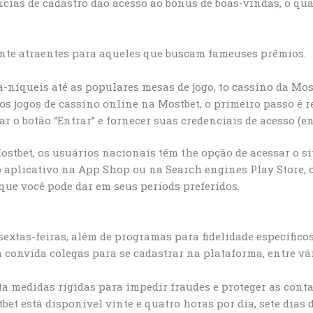
encias de cadastro dão acesso ao bônus de boas-vindas, o q
ente atraentes para aqueles que buscam fameuses prêmios.
-níqueis até as populares mesas de jogo, to cassino da Most
os jogos de cassino online na Mostbet, o primeiro passo é r
 o botão “Entrar” e fornecer suas credenciais de acesso (en
ostbet, os usuários nacionais têm the opção de acessar o si
 o aplicativo na App Shop ou na Search engines Play Store, 
ue você pode dar em seus periods preferidos.
extas-feiras, além de programas para fidelidade específico
convida colegas para se cadastrar na plataforma, entre vá
 medidas rígidas para impedir fraudes e proteger as conta
et está disponível vinte e quatro horas por dia, sete dias