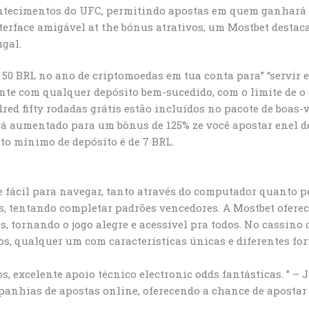
ntecimentos do UFC, permitindo apostas em quem ganhará a
erface amigável at the bónus atrativos, um Mostbet destac
gal.
0 BRL no ano de criptomoedas em tua conta para” “servir e
ante com qualquer depósito bem-sucedido, com o limite de o
red fifty rodadas grátis estão incluídos no pacote de boas-
será aumentado para um bônus de 125% ze você apostar enel 
to mínimo de depósito é de 7 BRL.
 fácil para navegar, tanto através do computador quanto p
, tentando completar padrões vencedores. A Mostbet oferece
, tornando o jogo alegre e acessível pra todos. No cassino 
os, qualquer um com características únicas e diferentes fo
, excelente apoio técnico electronic odds fantásticas. ” – 
panhias de apostas online, oferecendo a chance de apostar