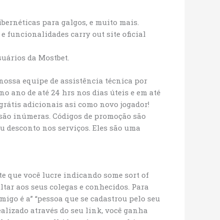
cibernéticas para galgos, e muito mais.
 funcionalidades carry out site oficial
suários da Mostbet.
nossa equipe de assistência técnica por
o ano de até 24 hrs nos dias úteis e em até
 grátis adicionais asi como novo jogador!
 são inúmeras. Códigos de promoção são
ou desconto nos serviços. Eles são uma
te que você lucre indicando some sort of
tar aos seus colegas e conhecidos. Para
amigo é a” “pessoa que se cadastrou pelo seu
ealizado através do seu link, você ganha