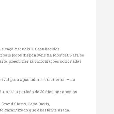
a e caça-níqueis. Os conhecidos
pais jogos disponíveis na Mostbet. Para se
site, preencher as informações solicitadas
nível para apostadores brasileiros — ao
durante u período de 30 dias por apostas
m Grand Slams, Copa Davis,
to garantizado que é bastante usada.