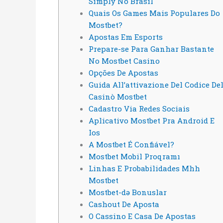
Simply No Brasil
Quais Os Games Mais Populares Do
Mostbet?
Apostas Em Esports
Prepare-se Para Ganhar Bastante
No Mostbet Casino
Opções De Apostas
Guida All’attivazione Del Codice De
Casinò Mostbet
Cadastro Via Redes Sociais
Aplicativo Mostbet Pra Android E
Ios
A Mostbet É Confiável?
Mostbet Mobil Proqramı
Linhas E Probabilidades Mhh
Mostbet
Mostbet-də Bonuslar
Cashout De Aposta
O Cassino E Casa De Apostas