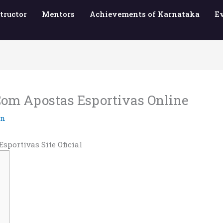
tructor
Mentors
Achievements of Karnataka
E
Com Apostas Esportivas Online
in
sportivas Site Oficial