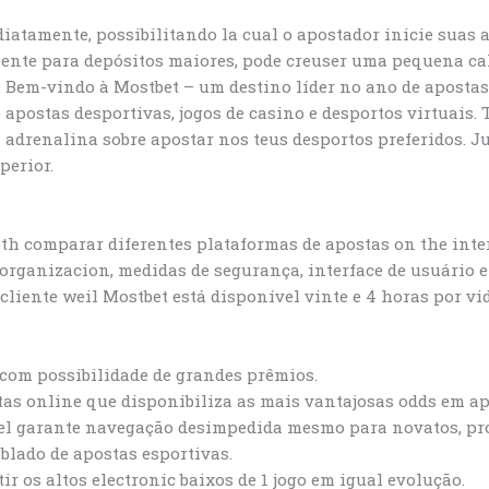
diatamente, possibilitando la cual o apostador inicie suas
ente para depósitos maiores, pode creuser uma pequena ca
. Bem-vindo à Mostbet – um destino líder no ano de aposta
apostas desportivas, jogos de casino e desportos virtuais
adrenalina sobre apostar nos teus desportos preferidos. Jun
perior.
th comparar diferentes plataformas de apostas on the inter
organizacion, medidas de segurança, interface de usuário e
liente weil Mostbet está disponível vinte e 4 horas por vid
 com possibilidade de grandes prêmios.
as online que disponibiliza as mais vantajosas odds em ap
gável garante navegação desimpedida mesmo para novatos,
blado de apostas esportivas.
r os altos electronic baixos de 1 jogo em igual evolução.