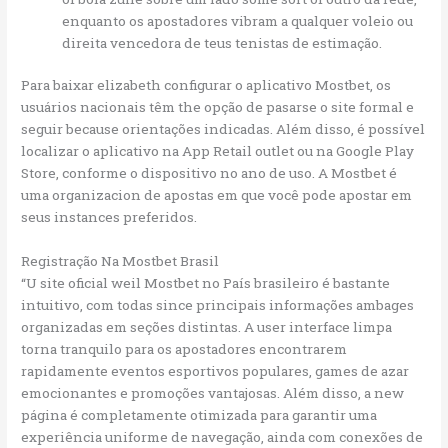
enquanto os apostadores vibram a qualquer voleio ou
direita vencedora de teus tenistas de estimação.
Para baixar elizabeth configurar o aplicativo Mostbet, os
usuários nacionais têm the opção de pasarse o site formal e
seguir because orientações indicadas. Além disso, é possível
localizar o aplicativo na App Retail outlet ou na Google Play
Store, conforme o dispositivo no ano de uso. A Mostbet é
uma organizacion de apostas em que você pode apostar em
seus instances preferidos.
Registração Na Mostbet Brasil
“U site oficial weil Mostbet no País brasileiro é bastante
intuitivo, com todas since principais informações ambages
organizadas em seções distintas. A user interface limpa
torna tranquilo para os apostadores encontrarem
rapidamente eventos esportivos populares, games de azar
emocionantes e promoções vantajosas. Além disso, a new
página é completamente otimizada para garantir uma
experiência uniforme de navegação, ainda com conexões de