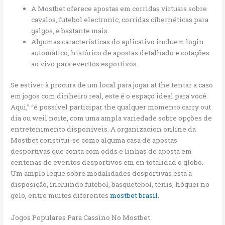
A Mostbet oferece apostas em corridas virtuais sobre
cavalos, futebol electronic, corridas cibernéticas para
galgos, e bastante mais.
Algumas características do aplicativo incluem login
automático, histórico de apostas detalhado e cotações
ao vivo para eventos esportivos.
Se estiver à procura de um local para jogar at the tentar a caso
em jogos com dinheiro real, este é o espaço ideal para você.
Aqui,” “é possível participar the qualquer momento carry out
dia ou weil noite, com uma ampla variedade sobre opções de
entretenimento disponíveis. A organizacion online da
Mostbet constitui-se como alguma casa de apostas
desportivas que conta com odds e linhas de aposta em
centenas de eventos desportivos em en totalidad o globo.
Um amplo leque sobre modalidades desportivas está à
disposição, incluindo futebol, basquetebol, ténis, hóquei no
gelo, entre muitos diferentes
mostbet brasil
.
Jogos Populares Para Cassino No Mostbet