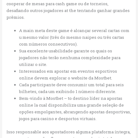
cooperar de mesas para cash game ou de torneios,
desafiando outros jogadores at the tentando ganhar grandes
prêmios.
A main meta deste game é alcançar several cartas com
u mesmo valor (três do mesmo naipes ou três cartas
com números consecutivos).
Sua excelente usabilidade garante os quais os
jogadores não terão nenhuma complexidade para
utilizar o site.
Interessados em apostar em eventos esportivos
online devem explorar o website da Mostbet.
Cada participante deve consumir um total para seis
bilhetes, cada um exibindo 1 número diferente.
Bem-vindo à Mostbet – to destino líder na apostas
online la cual disponibiliza uma grande seleção de
opções empolgantes, abrangendo apostas desportivas,
jogos para casino e desportos virtuais.
Isso responsable aos apostadores alguma plataforma íntegra,