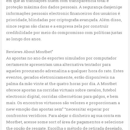
em que as transações fluem com transparência total e
proteção máxima dos dados pessoais. A segurança dasjenige
informações pessoais electronic financeiros dos usuários é
prioridade, blindadas por criptografia avançada. Além disso,
since regras são claras e a empresa zela por construir
credibilidade por meio do compromisso com políticas justas
ao longo dos anos.
Reviews About Mostbet”
As apostas no ano de esportes simulados por computador
certamente apresentam uma alternativa tentador para
aqueles procurando adrenalina a qualquer hora do rato. Estes
eventos, gerados eletronicamente, estão disponíveis na
palma da mão vinte at the quatro horas por dia. A Mostbet
oferece apostas na corridas virtuais sobre cavalos, futebol
electronic digital, corridas cibernéticas para galgos, e bem
mais. Os encontros virtuosos são velozes e proporcionam a
new emoção das apostas sem” “necessitar esperar por
confrontos verídicos. Para alejar o dinheiro ag sua conta em
Mostbet, acesse some sort of área de pagamentos e selecione
the opção de resgate. Escolha o método de retirada desejado,