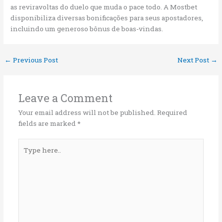
as reviravoltas do duelo que muda o pace todo. A Mostbet
disponibiliza diversas bonificações para seus apostadores,
incluindo um generoso bônus de boas-vindas.
←
Previous Post
Next Post
→
Leave a Comment
Your email address will not be published.
Required
fields are marked
*
Type
here..