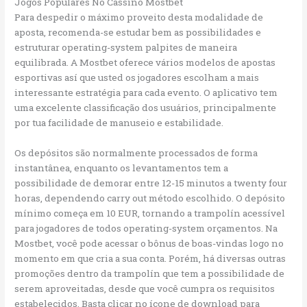
Jogos Populares No Cassino Mostbet
Para despedir o máximo proveito desta modalidade de
aposta, recomenda-se estudar bem as possibilidades e
estruturar operating-system palpites de maneira
equilibrada. A Mostbet oferece vários modelos de apostas
esportivas así que usted os jogadores escolham a mais
interessante estratégia para cada evento. O aplicativo tem
uma excelente classificação dos usuários, principalmente
por tua facilidade de manuseio e estabilidade.
Os depósitos são normalmente processados de forma
instantânea, enquanto os levantamentos tem a
possibilidade de demorar entre 12-15 minutos a twenty four
horas, dependendo carry out método escolhido. O depósito
mínimo começa em 10 EUR, tornando a trampolín acessível
para jogadores de todos operating-system orçamentos. Na
Mostbet, você pode acessar o bônus de boas-vindas logo no
momento em que cria a sua conta. Porém, há diversas outras
promoções dentro da trampolín que tem a possibilidade de
serem aproveitadas, desde que você cumpra os requisitos
estabelecidos. Basta clicar no ícone de download para