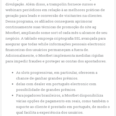
divulgação. Além disso, a trampolín fornece cursos e
webinars periódicos em relação à as melhores práticas de
geração para leads e conversão de visitantes na clientes.
Dessa programa, os afiliados conseguem aprimorar
continuamente suas técnicas de promoção do site ag
Mostbet, ampliando some sort of cada mês u alcance de seu
negócio. A tablado emprega criptografia SSL avançada para
asegurar que todas while informações pessoais electronic
financeiras dos usuários permaneçam a fuera de.
Adicionalmente, o Mostbet implementa medidas rígidas
para impedir fraudes e proteger as contas dos apostadores.
As slots progressivas, em particular, oferecem a
chance de ganhar grandes prêmios.
delas com dealer em português electronic com
possibilidade de grandes prêmios.
Para jogadores brasileiros, a Mostbet disponibiliza
várias opções de pagamento em reais, como também o
suporte ao cliente é prestado em português, de modo o
qual facilita a experiência dos usuários.