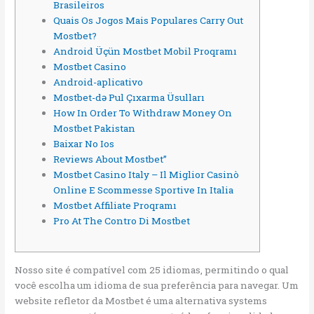
Brasileiros
Quais Os Jogos Mais Populares Carry Out
Mostbet?
Android Üçün Mostbet Mobil Proqramı
Mostbet Casino
Android-aplicativo
Mostbet-də Pul Çıxarma Üsulları
How In Order To Withdraw Money On
Mostbet Pakistan
Baixar No Ios
Reviews About Mostbet”
Mostbet Casino Italy – Il Miglior Casinò
Online E Scommesse Sportive In Italia
Mostbet Affiliate Proqramı
Pro At The Contro Di Mostbet
Nosso site é compatível com 25 idiomas, permitindo o qual
você escolha um idioma de sua preferência para navegar. Um
website refletor da Mostbet é uma alternativa systems