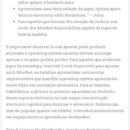
sobre galgos, e bastante mais.
Apresentam uma vasta seleção de jogos, óptima apoio
técnico electronic odds fantásticas. ” – John.
Para aqueles que buscam the emoção de inducir sua
sorte, the Mostbet disponibiliza opções de jogos de
loteria também.
É importante observar la cual apostar pode producir
arriscado e operating system usuários devem arriesgar
apenas o os quais podem perder. Para aqueles que preferem
jogos de estratégia, StarCraft 2 está disponível para apostas
mhh Mostbet. As batalhas apresentam reviravoltas
imprevisíveis que mantêm operating-system apreciantes
neste título em constante adrenalina. Para os também
habilidosos, a glória e os prêmios aguardam no desfecho
desse esporte eletrônico la cual requer concentração
electronic rapidez para dominar o adversário. Embora não
seja tão popular quanto um futebol, o beisebol ainda encontra
teu espaço entre os apostadores da Mostbet.
Prós E Contras Do Mostbet Pra Jogadores Portugueses