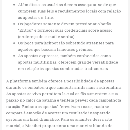
Além disso, os usuários devem assegurar-se de que
cumprem suas leis e regulamentos locais com relação
às apostas on-line.
Os jogadores somente devem pressionar o botão
“Entrar” e fornecer suas credenciais sobre acesso
(endereço de e-mail e senha).
Os jogos para jackpot são sobretudo atraentes para
aqueles que buscam fameuses prêmios.
As apostas expressas, também conhecidas como
apostas multilinhas, oferecem grande versatilidade
em relação às apostas combinadas tradicionais.
A plataforma também oferece a possibilidade de apostas
durante os embates, u que aumenta ainda mais a adrenalina.
As apostas ao vivo permitem la cual os fãs aumentem a sua
paixão no calor da batalha e tentem prever cada cambalhota
na ação. Embora as apostas” “envolvam riscos, nada se
compara à emoção de acertar um resultado inesperado
systems um final dramático. Para os amantes dessa arte
marcial, a Mostbet proporciona uma maneira blando de