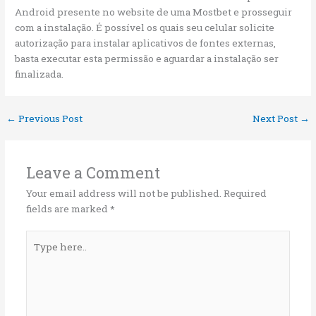
Android presente no website de uma Mostbet e prosseguir
com a instalação. É possível os quais seu celular solicite
autorização para instalar aplicativos de fontes externas,
basta executar esta permissão e aguardar a instalação ser
finalizada.
←
Previous Post
Next Post
→
Leave a Comment
Your email address will not be published.
Required
fields are marked
*
Type
here..