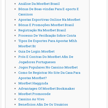
Análise Da Mostbet Brasil
Bônus De Boas-vindas Para E-sports E
Cassinos
Apostas Esportivas Online Na Mostbet
Bônus E Promoções Mostbet Brasil
Registração Na Mostbet Brasil
Processo De Verificação Sobre Conta
Tipos De Esportes Para Apostar Mhh
Mostbet Br
Guia De Login Mostbet
Prós E Contras Do Mostbet Afin De
Jogadores Portugueses
Jogos Populares No Cassino Mostbet
Como Se Registrar No Site Da Casa Para
Apostas Mostbet?
Mostbet Haqqında
Advantages Of Mostbet Bookmaker
Mostbet Promocode
Cassino Ao Vivo
Benefícios Afin De Os Usuários