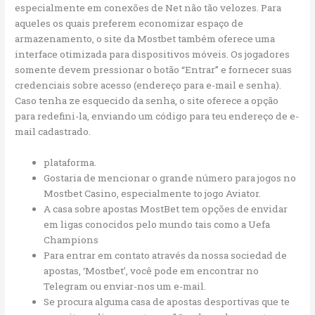
especialmente em conexões de Net não tão velozes. Para
aqueles os quais preferem economizar espaço de
armazenamento, o site da Mostbet também oferece uma
interface otimizada para dispositivos móveis. Os jogadores
somente devem pressionar o botão “Entrar” e fornecer suas
credenciais sobre acesso (endereço para e-mail e senha).
Caso tenha ze esquecido da senha, o site oferece a opção
para redefini-la, enviando um código para teu endereço de e-
mail cadastrado.
plataforma.
Gostaria de mencionar o grande número para jogos no
Mostbet Casino, especialmente to jogo Aviator.
A casa sobre apostas MostBet tem opções de envidar
em ligas conocidos pelo mundo tais como a Uefa
Champions
Para entrar em contato através da nossa sociedad de
apostas, ‘Mostbet’, você pode em encontrar no
Telegram ou enviar-nos um e-mail.
Se procura alguma casa de apostas desportivas que te