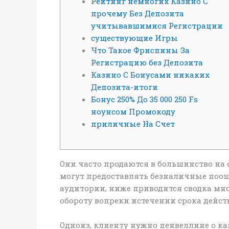
Рейтинг немногих Казино С
прочему Без Депозита
учитывавшимися Регистрации
существующие Игры
Что Такое Фриспины За
Регистрацию без Депозита
Казино С Бонусами никаких
Депозита-итоги
Бонус 250% До 35 000 250 Fs
ноунсом Промокоду
приличные На Счет
Они часто продаются в большинство на 
могут предоставлять безналичные поощ
аудитории, ниже приводится сводка мно
обороту вопреки истечении срока дейст
Одноиз, клиенту нужно пенвеллине о ка