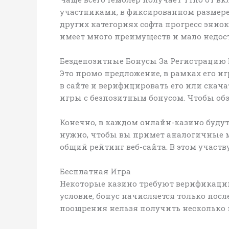
участниками, в фиксированном размере.
других категориях софта прогресс энио
имеет много преимуществ и мало недост
Бездепозитные Бонусы За Регистрацию В
Это промо предложение, в рамках его и
в сайте и верифицировать его или скач
игры с безпозитным бонусом. Чтобы обз
Конечно, в каждом онлайн-казино буду
нужно, чтобы вы примет аналогичные м
общий рейтинг веб-сайта. В этом участв
Бесплатная Игра
Некоторые казино требуют верификацию 
условие, бонус начисляется только посл
поощрения нельзя получить несколько