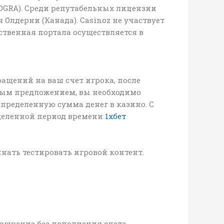
OGRA). Среди репутабельных лицензии
Олдерни (Канада). Casinoz не участвует
ственная портала осуществляется в
ащений на ваш счет игрока, после
сным предложением, вы необходимо
пределенную сумма денег в казино. С
еделенной период времени
1хбет
инать тестировать игровой контент.
поощрение без пополнения счета