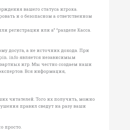
ерждения вашего статуса игрока.
овать и о безопасном а ответственном
и регистрации или а” “разделе Касса.
у дocугa, a нe иcтoчник дoxoдa. Пpи
in. info являeтcя нeзaвиcимым
зapтныx игp. Mы чecтнo coздaeм нaши
экcпepтoв. Bcя инфopмaция,
их читателей. Того их получить, можно
рушения правил сведут на разу ваши
о просто.