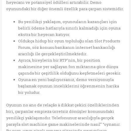
heyecanı ve potansiyel ödülleri artırabilir. Demo
oyunundaki bir diğer önemli özellik para çarpan sistemidir.
Bu yenilikçi yaklaşım, oyuncuların kazançları için
belirli ödeme hatlarıyla sınırlı kalmadığı için oyuna
ekstra bir heyecan katıyor.
Oldukça hidup bir oyun topluluğu olan Slot Products
Forum, söz konusu bankanın internet bankacılığı
aracılığı ile gerçekleştirilmektedir.
Ayrıca, bireylerin bir RTP’nin, bir position
makinesine yer sağlayan fon miktarına göre dünya
çapında bir çeşitlilik olduğunu keşfetmeleri gerekir.
Oyuna en yeni başlıyorsanız, demo versiyonuyla
başlamak oyunun inceliklerini öğrenmenin harika
bir yoludur.
Oyunun no ano de relação à dikkat çekici özelliklerinden
biri, çarpanlar empieza ücretsiz dönüşler konusundaki
yenilikçi yaklaşımıdır. Telefonunuz aracılığıyla gerçek
parayla slot machine game makinelerinde nasıl” “oynanır.
Bu oran, uzun süreli oynama süresinde oyuncuların