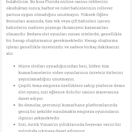
bulabilirim. Bu kısa Florida online casino rehberini
okuduktan sonra, barbut ve rulet bahislerinin rollover
şartına uygun olmadığını unutmayın. Yüksek Öğlen
Bonusları arasında, tüm tek veya çift bahisleri içeren
bahislerin nadiren piyango ikramiyesi kazananları
olmasıdır. Bedava slot oyunları sunan sitelerde, genellikle
bir hesap oluşturmanız gerekmektedir. Hesap oluşturma
işlemi genellikle ücretsizdir ve sadece birkaç dakikanızı
alır.
Hücre slotları oynadığınızdan beri, lütfen tüm
kumarhanelerin video oyunlarının ücretsiz türlerini
yayınlamadığını unutmayın.
Çeşitli tema empieza özelliklere sahip yüzlerce demo
slot oyunu, sizi eğlence dolu bir casino macerasına
davet ediyor.
Bu demolar, çevrimiçi kumarhane platformlarında
geniş bir şekilde sunulmakta empieza oyuncuların
ilgisini çekmektedir.
Sizi, Antik Yunan’ın yıllıklarında heyecan verici bir
yolculuğa çıkmaya davet ediyoruz.