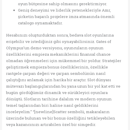
oyun bütçesine sahip olmasını gerektirmiyor.
Geniş deneyimi ve liderlik yetenekleriyle Amr,
şirketin başarılı projelere imza atmasında önemli
catalogo oynamaktadır.
Hesabınızı oluşturduktan sonra, bedava slot oyunlarına
erişebilir ve istediğiniz gibi oynayabilirsiniz. Gates of
Olympus’un demo versiyonu, oyuncuların oyunun
özelliklerini empieza mekaniklerini finansal chance
olmadan öğrenmeleri için mükemmel bir yoldur. Stratejiler
geliştirmek empieza bonus özelliklerinin, özellikle
rastgele çarpan değeri ve çarpan sembolünün nasıl
çalıştığını anlamak için harika bir araçtır. Slot dünyası
mütevazı başlangıçlarından bu yana uzun bir yol kat etti ve
bugün gördüğümüz dinamik ve sürükleyici oyunlara
dönüştü. Slotların tarihine dalalım ve modern oyunun
temel taşlarından biri haline nasıl geldiklerini
inceleyelim.” “[newline]Scatter sembolü, makaraların
üzerinde bulunan ve bir bonus özelliğini tetikleyebilen
veya kazancınızı artırabilen özel bir simgedir.