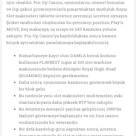
için idealdir. Pin Up Casino, oyuncularını cömert bonuslar
ve ilgi çekici promosyonlarla şımartmaktan mutluluk duyar.
Slot makineleri tablette ücretsiz çevrimiçi ücretsiz oynayın.
Şirket tarafından oluşturulan bu çevrimiçi position Play’n
MOVE, beş makaraya, üç sıraya ve 243 kazanma yoluna
sahiptir. Pin Up Casino’ya kaydolduktan sonra hemen
birçok ayrıcalıktan yararlanmaya başlayabilirsiniz.
Kumarhaneye kayıt olun DAMLA bonus kodunu
kullanma PLAYBEST sigue al 100 slot machine
makinesinde bedava dönüşler Royal High-Road
(BGAMING) depozito gerekmeden.
Daha sonra, oyuncunun kazancını gösterecek büyük
bir blok gelir.
Bu nedenle yeni slot makineleri muhtemelen eski
olanlara kıyasla daha yüksek RTP’lere sahiptir.
Bu Avusturya menşeili yazılım geliştiricisi 1980’de
faaliyet göstermeye başlamıştır ve on line casino
endüstrisinde bir veterandır.
Bir defa kaydolup giriş yaptıktan sonra, ücretsiz
deneme modunda da slot machine sport oyunlarını