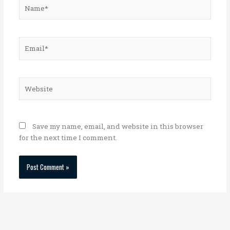
Name*
Email*
Website
Save my name, email, and website in this browser
for the next time I comment.