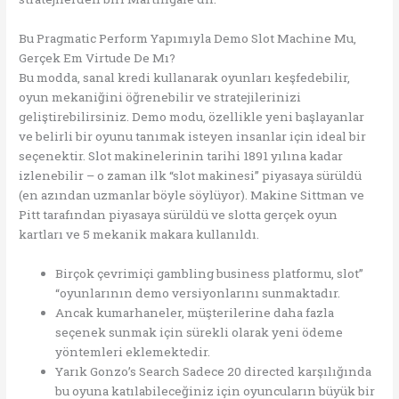
Bu Pragmatic Perform Yapımıyla Demo Slot Machine Mu,
Gerçek Em Virtude De Mı?
Bu modda, sanal kredi kullanarak oyunları keşfedebilir,
oyun mekaniğini öğrenebilir ve stratejilerinizi
geliştirebilirsiniz. Demo modu, özellikle yeni başlayanlar
ve belirli bir oyunu tanımak isteyen insanlar için ideal bir
seçenektir. Slot makinelerinin tarihi 1891 yılına kadar
izlenebilir – o zaman ilk “slot makinesi” piyasaya sürüldü
(en azından uzmanlar böyle söylüyor). Makine Sittman ve
Pitt tarafından piyasaya sürüldü ve slotta gerçek oyun
kartları ve 5 mekanik makara kullanıldı.
Birçok çevrimiçi gambling business platformu, slot”
“oyunlarının demo versiyonlarını sunmaktadır.
Ancak kumarhaneler, müşterilerine daha fazla
seçenek sunmak için sürekli olarak yeni ödeme
yöntemleri eklemektedir.
Yarık Gonzo’s Search Sadece 20 directed karşılığında
bu oyuna katılabileceğiniz için oyuncuların büyük bir