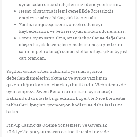
oynamadan önce stratejilerinizi deneyebilirsiniz.
Hesap oluşturma işlemi genellikle ücretsizdir
empieza sadece birkaç dakikanızı alır.
Yanlış rengi seçerseniz önceki ödemeyi
kaybedersiniz ve bêtisier oyun moduna dönersiniz.
Bonus oyun satın alma, artan jackpotlar ve değerlere
ulaşan büyük kazançların maksimum çarpımlarını
satın ímpetu olanağı sunan slotlar ortaya çıkar by just
cari orandan.
Seçilen casino sitesi hakkında yazılan oyuncu
değerlendirmelerini okumak ve ayrıca yazılımın
güvenirliğini kontrol etmek iyi bir fikirdir. Web sitemizde
oyun empieza Sweet Bonanza’nın nasıl oynanacağı
hakkında daha fazla bilgi edinin. Expert’te Nice Bienestar
rehberleri, ipuçları, promosyon kodları ve daha fazlasını
bulun.
Pin-up Casino’da Ödeme Yöntemleri Ve Güvenlik
Türkiye’de pra yatırmayan casino listesini nerede