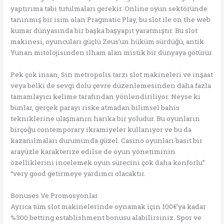
yaptırıma tabi tutulmaları gerekir. Online oyun sektöründe
tanınmış bir isim olan Pragmatic Play, bu slot ile on the web
kumar dünyasında bir başka başyapıt yaratmıştır. Bu slot
makinesi, oyuncuları güçlü Zeus’un hüküm sürdüğü, antik
Yunan mitolojisinden ilham alan mistik bir dünyaya götürür.
Pek çok insan, Sin metropolis tarzı slot makineleri ve inşaat
veya belki de sevgi dolu çevre düzenlemesinden daha fazla
tamamlayıcı kelime tarafından yönlendiriliyor. Neyse ki
bunlar, gerçek parayı riske atmadan bilimsel bahis
tekniklerine ulaşmanın harika bir yoludur. Bu oyunların
birçoğu contemporary ikramiyeler kullanıyor ve bu da
kazanılmaları durumunda güzel. Casino oyunları basit bir
arayüzle karakterize edilse de oyun yönetiminin
özelliklerini incelemek oyun sürecini çok daha konforlu”
“very good getirmeye yardımcı olacaktır.
Bonuses Ve Promosyonlar
Ayrıca tüm slot makinelerinde oynamak için 100€’ya kadar
%300 betting establishment bonusu alabilirsiniz. Spor ve