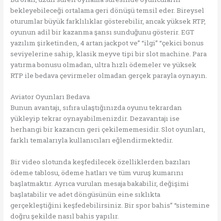
bekleyebileceği ortalama geri dönüşü temsil eder. Bireysel
oturumlar büyük farklılıklar gösterebilir, ancak yüksek RTP,
oyunun adil bir kazanma şansı sunduğunu gösterir. EGT
yazılım şirketinden, 4 artan jackpot ve” “ilgi” “çekici bonus
seviyelerine sahip, klasik meyve tipi bir slot machine. Para
yatırma bonusu olmadan, ultra hızlı ödemeler ve yüksek
RTP ile bedava çevirmeler olmadan gerçek parayla oynayın.
Aviator Oyunları Bedava
Bunun avantajı, sıfıra ulaştığınızda oyunu tekrardan
yükleyip tekrar oynayabilmenizdir. Dezavantajı ise
herhangi bir kazancın geri çekilememesidir. Slot oyunları,
farklı temalarıyla kullanıcıları eğlendirmektedir.
Bir video slotunda keşfedilecek özelliklerden bazıları
ödeme tablosu, ödeme hatları ve tüm vuruş kumarını
başlatmaktır. Ayrıca vurulan mesaja bakabilir, değişimi
başlatabilir ve adet döngüsünün eine sıklıkta
gerçekleştiğini keşfedebilirsiniz. Bir spor bahis” “sistemine
doğru şekilde nasıl bahis yapılır.