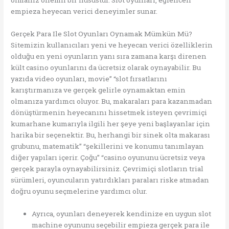
olmanız önemli bir husustur. Slot oyunları, eğlenceli
empieza heyecan verici deneyimler sunar.
Gerçek Para Ile Slot Oyunları Oynamak Mümkün Mü?
Sitemizin kullanıcıları yeni ve heyecan verici özelliklerin
olduğu en yeni oyunların yanı sıra zamana karşı direnen
kült casino oyunlarını da ücretsiz olarak oynayabilir. Bu
yazıda video oyunları, movie” “slot fırsatlarını
karıştırmanıza ve gerçek gelirle oynamaktan emin
olmanıza yardımcı oluyor. Bu, makaraları para kazanmadan
dönüştürmenin heyecanını hissetmek isteyen çevrimiçi
kumarhane kumarıyla ilgili her şeye yeni başlayanlar için
harika bir seçenektir. Bu, herhangi bir sinek olta makarası
grubunu, matematik” “şekillerini ve konumu tanımlayan
diğer yapıları içerir. Çoğu” “casino oyununu ücretsiz veya
gerçek parayla oynayabilirsiniz. Çevrimiçi slotların trial
sürümleri, oyuncuların yatırdıkları paraları riske atmadan
doğru oyunu seçmelerine yardımcı olur.
Ayrıca, oyunları deneyerek kendinize en uygun slot
machine oyununu seçebilir empieza gerçek para ile