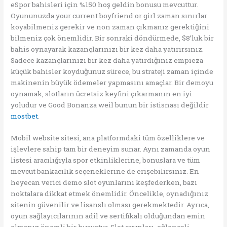
eSpor bahisleri için %150 hoş geldin bonusu mevcuttur.
Oyununuzda your current boyfriend or girl zaman sınırlar
koyabilmeniz gerekir ve non zaman çıkmanız gerektiğini
bilmeniz çok önemlidir. Bir sonraki döndürmede, $8’luk bir
bahis oynayarak kazançlarınızı bir kez daha yatırırsınız.
Sadece kazançlarınızı bir kez daha yatırdığınız empieza
küçük bahisler koyduğunuz sürece, bu strateji zaman içinde
makinenin büyük ödemeler yapmasını amaçlar. Bir demoyu
oynamak, slotların ücretsiz keyfini çıkarmanın en iyi
yoludur ve Good Bonanza weil bunun bir istisnası değildir
mostbet
.
Mobil website sitesi, ana platformdaki tüm özelliklere ve
işlevlere sahip tam bir deneyim sunar. Aynı zamanda oyun
listesi aracılığıyla spor etkinliklerine, bonuslara ve tüm
mevcut bankacılık seçeneklerine de erişebilirsiniz. En
heyecan verici demo slot oyunlarını keşfederken, bazı
noktalara dikkat etmek önemlidir. Öncelikle, oynadığınız
sitenin güvenilir ve lisanslı olması gerekmektedir. Ayrıca,
oyun sağlayıcılarının adil ve sertifikalı olduğundan emin