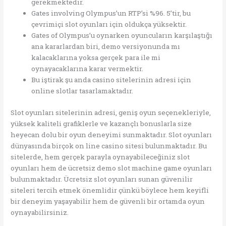
gerekmektedir.
Gates involving Olympus’un RTP’si %96. 5’tir, bu
çevrimiçi slot oyunları için oldukça yüksektir.
Gates of Olympus’u oynarken oyuncuların karşılaştığı
ana kararlardan biri, demo versiyonunda mı
kalacaklarına yoksa gerçek para ile mi
oynayacaklarına karar vermektir.
Bu iştirak şu anda casino sitelerinin adresi için
online slotlar tasarlamaktadır.
Slot oyunları sitelerinin adresi, geniş oyun seçenekleriyle,
yüksek kaliteli grafiklerle ve kazançlı bonuslarla size
heyecan dolu bir oyun deneyimi sunmaktadır. Slot oyunları
dünyasında birçok on line casino sitesi bulunmaktadır. Bu
sitelerde, hem gerçek parayla oynayabileceğiniz slot
oyunları hem de ücretsiz demo slot machine game oyunları
bulunmaktadır. Ücretsiz slot oyunları sunan güvenilir
siteleri tercih etmek önemlidir çünkü böylece hem keyifli
bir deneyim yaşayabilir hem de güvenli bir ortamda oyun
oynayabilirsiniz.