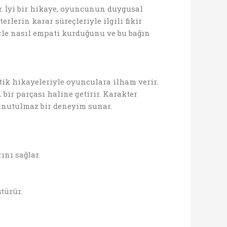
. İyi bir hikaye, oyuncunun duygusal
erlerin karar süreçleriyle ilgili fikir
erle nasıl empati kurduğunu ve bu bağın
tik hikayeleriyle oyunculara ilham verir.
ir parçası haline getirir. Karakter
 unutulmaz bir deneyim sunar.
ını sağlar.
türür.