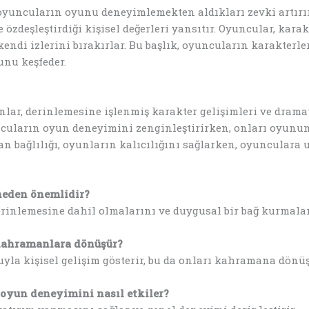
oyuncuların oyunu deneyimlemekten aldıkları zevki artırır
 özdeşleştirdiği kişisel değerleri yansıtır. Oyuncular, karakt
endi izlerini bırakırlar. Bu başlık, oyuncuların karakterl
nu keşfeder.
lar, derinlemesine işlenmiş karakter gelişimleri ve drama
cuların oyun deneyimini zenginleştirirken, onları oyunun b
an bağlılığı, oyunların kalıcılığını sağlarken, oyunculara
 neden önemlidir?
rinlemesine dahil olmalarını ve duygusal bir bağ kurmalar
 kahramanlara dönüşür?
luyla kişisel gelişim gösterir, bu da onları kahramana dönüş
 oyun deneyimini nasıl etkiler?