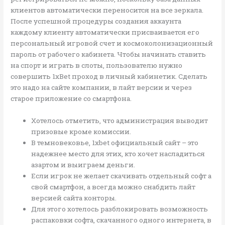
клиентов автоматически переносится на все зеркала.
После успешной процедуры создания аккаунта
каждому клиенту автоматически присваивается его
персональный игровой счет и космоколонизационный
пароль от рабочего кабинета. Чтобы начинать ставить
на спорт и играть в слоты, пользователю нужно
совершить 1xBet проход в личный кабинетик. Сделать
это надо на сайте компании, в лайт версии и через
старое приложение со смартфона.
Хотелось отметить, что администрация выводит
призовые кроме комиссии.
В темновековье, 1xbet официальный сайт – это
надежнее место для этих, кто хочет насладиться
азартом и выиграем деньги.
Если игрок не желает скачивать отдельный софт а
свой смартфон, а всегда можно снабдить лайт
версией сайта конторы.
Для этого хотелось разблокировать возможность
распаковки софта, скачанного одного интернета, в