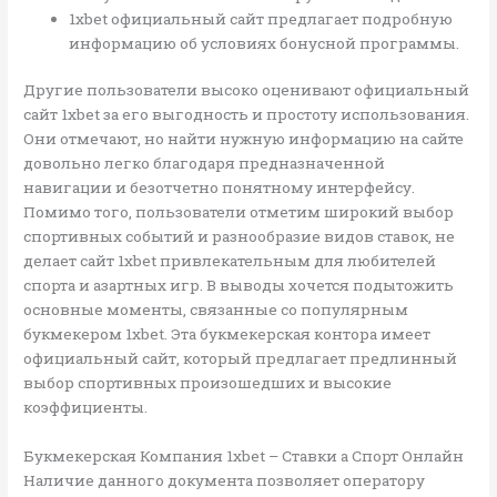
1xbet официальный сайт предлагает подробную
информацию об условиях бонусной программы.
Другие пользователи высоко оценивают официальный
сайт 1xbet за его выгодность и простоту использования.
Они отмечают, но найти нужную информацию на сайте
довольно легко благодаря предназначенной
навигации и безотчетно понятному интерфейсу.
Помимо того, пользователи отметим широкий выбор
спортивных событий и разнообразие видов ставок, не
делает сайт 1xbet привлекательным для любителей
спорта и азартных игр. В выводы хочется подытожить
основные моменты, связанные со популярным
букмекером 1xbet. Эта букмекерская контора имеет
официальный сайт, который предлагает предлинный
выбор спортивных произошедших и высокие
коэффициенты.
Букмекерская Компания 1xbet – Ставки а Спорт Онлайн
Наличие данного документа позволяет оператору