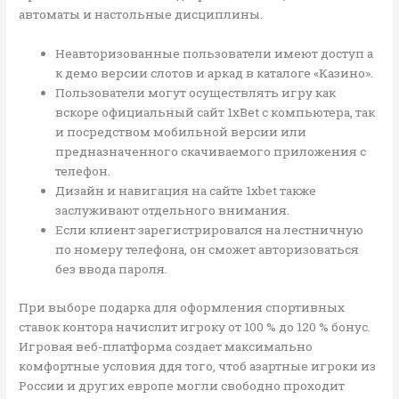
автоматы и настольные дисциплины.
Неавторизованные пользователи имеют доступ а
к демо версии слотов и аркад в каталоге «Казино».
Пользователи могут осуществлять игру как
вскоре официальный сайт 1xBet с компьютера, так
и посредством мобильной версии или
предназначенного скачиваемого приложения с
телефон.
Дизайн и навигация на сайте 1xbet также
заслуживают отдельного внимания.
Если клиент зарегистрировался на лестничную
по номеру телефона, он сможет авторизоваться
без ввода пароля.
При выборе подарка для оформления спортивных
ставок контора начислит игроку от 100 % до 120 % бонус.
Игровая веб-платформа создает максимально
комфортные условия ддя того, чтоб азартные игроки из
России и других европе могли свободно проходит