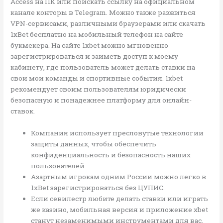
Access на ПК или поискать ссылку на официальном
канале конторы в Telegram. Можно также разжиться
VPN-сервисами, различными браузерами или скачать
1xBet бесплатно на мобильный телефон на сайте
букмекера. На сайте 1xbet можно мгновенно
зарегистрироваться и заиметь доступ к моему
кабинету, где пользователь может делать ставки на
свои мои команды и спортивные события. 1xbet
рекомендует своим пользователям юридически
безопасную и понадежнее платформу для онлайн-
ставок.
Компания использует пресловутые технологии
защиты данных, чтобы обеспечить
конфиденциальность и безопасность наших
пользователей.
Азартным игрокам одним России можно легко в
1xBet зарегистрироваться без ЦУПИС.
Если севилестр любите делать ставки или играть
же казино, мобильная версия и приложение xbet
станут незаменимыми инструментами для вас.