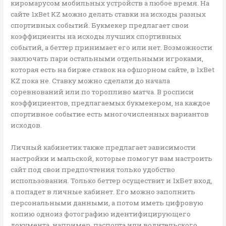
киромарусом мобильных устройств а любое время. На
сайте 1xBet KZ можно делать ставки на исходы разных
спортивных событий. Букмекер предлагает свои
коэффициенты на исходы лучших спортивных
событий, а беттер принимает его или нет. Возможности
заключать пари остальными отдельными игроками,
которая есть на бирже ставок на офшорном сайте, в 1xBet
KZ пока не. Ставку можно сделали до начала
соревнований или по торопливо матча. В росписи
коэффициентов, предлагаемых букмекером, на каждое
спортивное событие есть многочисленных вариантов
исходов.
Личный кабинетик также предлагает зависимости
настройки и мальской, которые помогут вам настроить
сайт под свои предпочтения только удобство
использования. Только беттер осуществит и 1хБет вход,
а попадет в личные кабинет. Его можно заполнить
персональными данными, а потом иметь цифровую
копию одноиз фотографию идентифицирующего
документа, например, паспорта или водительского