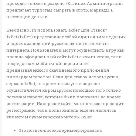
проходят только в разделе «Казино». Администрация
предлагает туристам сыграть в слоты и аркады а
настоящие деньги.
Безопасно Ли использовать 1хбет Для Ставок?
1xBet (1хБет) представляет собой один одним ведущих
игорных заведений русскоязычного сегмента
интернета. Пользователи могут осуществить игру как
прошло официальный сайт 1xBet с компьютера, так и
посредством мобильной версии или
предназначенного скачиваемого приложения
пиппардом телефон. Если для ставок используется
зеркало 1xBet, то проем в аккаунт и зеркале
осуществляется киромарусом помощью того только
логина и пароля, которые были положены во время
регистрации. На зеркале сайта можно также проходит
регистрацию, если пользователь еще не являлось
клиентом букмекерской конторы 1xBet.
Это позволяли экспериментировать с