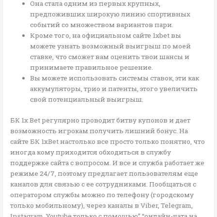
Она стала одним из первых крупных,
предложивших широкую линию спортивных
событий со множеством вариантов пари.
Кроме того, на официальном сайте 1xbet вы
можете узнать возможный выигрыш по моей
ставке, что сможет вам оценить твои шансы и
принимаете правильное решение.
Вы можете использовать системы ставок, эти как
аккумуляторы, трио и патенты, этого увеличить
свой потенциальный выигрыш.
БК 1x Bet регулярно проводит битву купонов и дает
возможность игрокам получить лишний бонус. На
сайте БК 1xBet настолько все просто только понятно, что
иногда кому приходится обходиться в службу
поддержке сайта с вопросом. И все и служба работает же
режиме 24/7, поэтому предлагает пользователям еще
каналов для связью с ее сотрудниками. Пообщаться с
оператором службы можно по телефону (городскому
только мобильному), через каналы в Viber, Telegram,
Instagram, Youtube только с помощью” “онлайн-чата на