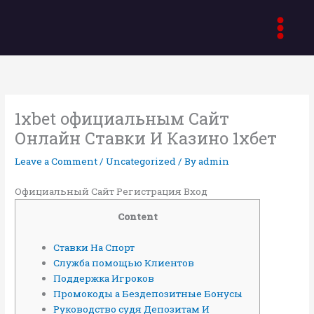
Skip
to
content
1xbet официальным Сайт
Онлайн Ставки И Казино 1хбет
Leave a Comment
/
Uncategorized
/ By
admin
Официальный Сайт Регистрация Вход
Content
Ставки На Спорт
Служба помощью Клиентов
Поддержка Игроков
Промокоды а Бездепозитные Бонусы
Руководство судя Депозитам И