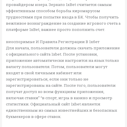
провайдером юзера. Зеркало 1xBet считается самым
эффективным способом борьбы киромарусом
трудностями при попытке входа в БК. Чтобы получить
вежливое вознаграждение за создание игрового счета а
платформе 1xBet, важнее просто пополнить счет.
неоспоримые И Правила Регистрации В 1хбет
Для начала, пользователи должны скачать приложение
с официального сайта 1xbet. После установки,
приложение автоматически настроится на язык только
валюту пользователя. Потом, пользователи могут
входят в свой личными кабинет или
зарегистрироваться, если они только не
зарегистрированы на сайте. После того, пользователи
получат доступ ко всем функциям приложения,
включая ставки” “в спорт, игры в казино и просмотр
статистики. Официальный сайт 1xbet является
единственным из самых известнейших и безопасных
букмекеров в сфере ставок.