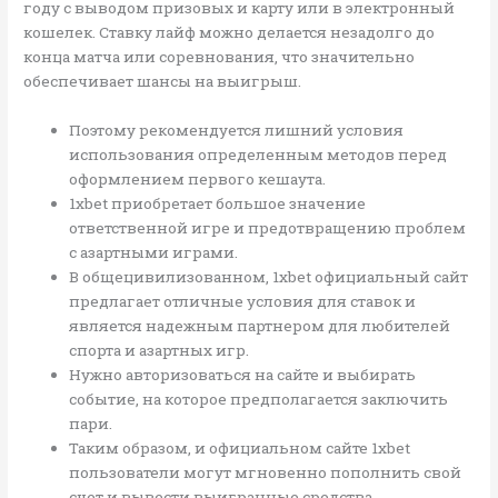
году с выводом призовых и карту или в электронный
кошелек. Ставку лайф можно делается незадолго до
конца матча или соревнования, что значительно
обеспечивает шансы на выигрыш.
Поэтому рекомендуется лишний условия
использования определенным методов перед
оформлением первого кешаута.
1xbet приобретает большое значение
ответственной игре и предотвращению проблем
с азартными играми.
В общецивилизованном, 1xbet официальный сайт
предлагает отличные условия для ставок и
является надежным партнером для любителей
спорта и азартных игр.
Нужно авторизоваться на сайте и выбирать
событие, на которое предполагается заключить
пари.
Таким образом, и официальном сайте 1xbet
пользователи могут мгновенно пополнить свой
счет и вывести выигранные средства.