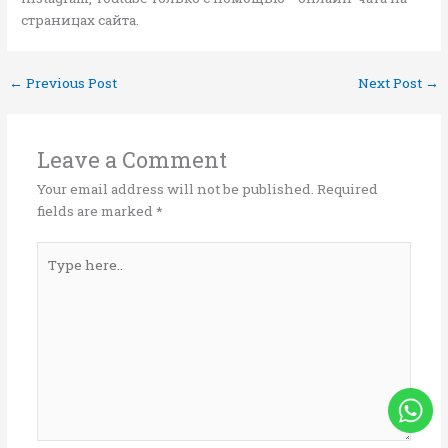
страницах сайта.
←
Previous Post
Next Post
→
Leave a Comment
Your email address will not be published.
Required
fields are marked
*
Type
here..