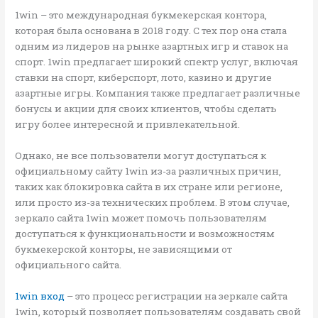
1win – это международная букмекерская контора,
которая была основана в 2018 году. С тех пор она стала
одним из лидеров на рынке азартных игр и ставок на
спорт. 1win предлагает широкий спектр услуг, включая
ставки на спорт, киберспорт, лото, казино и другие
азартные игры. Компания также предлагает различные
бонусы и акции для своих клиентов, чтобы сделать
игру более интересной и привлекательной.
Однако, не все пользователи могут доступаться к
официальному сайту 1win из-за различных причин,
таких как блокировка сайта в их стране или регионе,
или просто из-за технических проблем. В этом случае,
зеркало сайта 1win может помочь пользователям
доступаться к функциональности и возможностям
букмекерской конторы, не зависящими от
официального сайта.
1win вход
– это процесс регистрации на зеркале сайта
1win, который позволяет пользователям создавать свой