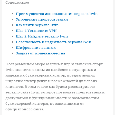
Содержимое
Преимущества использования зеркала 1win
Упрощение процесса ставки
Как найти зеркало 1win
Шаг 1: Установите VPN
Шаг 2: Найдите зеркало 1win
Безопасность и надежность зеркала 1win
Шифрование данных
Защита от мошенничества
В современном мире азартных игр и ставок на спорт,
1win является одним из наиболее популярных и
надежных букмекерских контор, предлагающих
широкий спектр услуг и возможностей для своих
клиентов. В этом тексте мы будем рассматривать
зеркало сайта 1win, которое позволяет пользователям
доступаться к функциональности и возможностям
букмекерской конторы, не зависящими от
официального сайта.