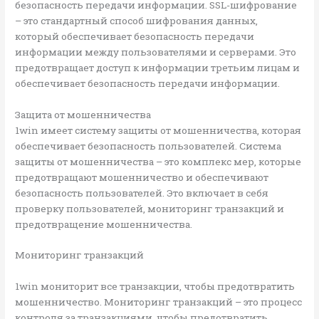
безопасность передачи информации. SSL-шифрование
– это стандартный способ шифрования данных,
который обеспечивает безопасность передачи
информации между пользователями и серверами. Это
предотвращает доступ к информации третьим лицам и
обеспечивает безопасность передачи информации.
Защита от мошенничества
1win имеет систему защиты от мошенничества, которая
обеспечивает безопасность пользователей. Система
защиты от мошенничества – это комплекс мер, которые
предотвращают мошенничество и обеспечивают
безопасность пользователей. Это включает в себя
проверку пользователей, мониторинг транзакций и
предотвращение мошенничества.
Мониторинг транзакций
1win мониторит все транзакции, чтобы предотвратить
мошенничество. Мониторинг транзакций – это процесс
контроля за транзакциями, чтобы предотвратить