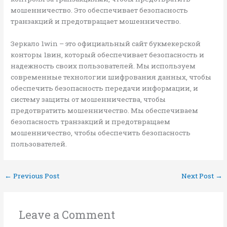
мошенничество. Это обеспечивает безопасность
транзакций и предотвращает мошенничество.
Зеркало 1win – это официальный сайт букмекерской
конторы 1вин, который обеспечивает безопасность и
надежность своих пользователей. Мы используем
современные технологии шифрования данных, чтобы
обеспечить безопасность передачи информации, и
систему защиты от мошенничества, чтобы
предотвратить мошенничество. Мы обеспечиваем
безопасность транзакций и предотвращаем
мошенничество, чтобы обеспечить безопасность
пользователей.
←
Previous Post
Next Post
→
Leave a Comment