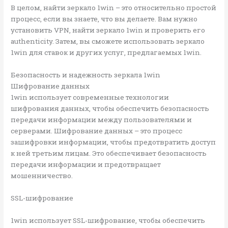
В целом, найти зеркало 1win – это относительно простой
процесс, если вы знаете, что вы делаете. Вам нужно
установить VPN, найти зеркало 1win и проверить его
authenticity. Затем, вы сможете использовать зеркало
1win для ставок и других услуг, предлагаемых 1win.
Безопасность и надежность зеркала 1win
Шифрование данных
1win использует современные технологии
шифрования данных, чтобы обеспечить безопасность
передачи информации между пользователями и
серверами. Шифрование данных – это процесс
зашифровки информации, чтобы предотвратить доступ
к ней третьим лицам. Это обеспечивает безопасность
передачи информации и предотвращает
мошенничество.
SSL-шифрование
1win использует SSL-шифрование, чтобы обеспечить