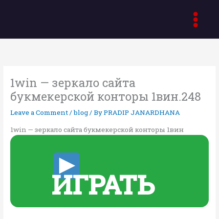
Skip
to
content
1win — зеркало сайта
букмекерской конторы 1вин.248
Leave a Comment
/
blog
/ By
PRADIP JANARDHANA
1win — зеркало сайта букмекерской конторы 1вин
ИГРАТЬ