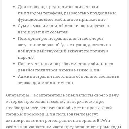
Для игроков, предпочитающих ставки
пиппардом телефона, разработано поудобнее и
функциональное мобильное приложение.
Сумма максимальной ставки варьируется в
варьируется от события.
Повторная регистрация для ставок через
актуальное зеркало” “даже нужна, достаточно
войдут в действующий аккаунт по логину а
паролю.
После установки на рабочем стол мобильного
девайса появиться иконка казино 1Вин.
Администрация постоянно обновляет составить
зеркал для моих клиентов.
Операторы — компетентные специалисты своего делу,
которые предоставят ссылку на зеркало же при
необходимости ответят на любые те вопросы. Свой
первый промокод 1Вин пользователи могут
активировать или регистрации на портале. В 1Win
casino пользователям часто предоставляют промокоды.