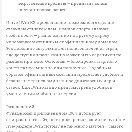
виртуальные кредиты – предназначалась
внутриигровая валюта.
И live 1Win KZ предоставляет возможность сделать
ставки на слишком чем 10 видов спорта. Главная
особенности — расположение по другому адресу
киромарусом отличным от официальному доменом.
Это довольно актуально для пользователей из стран,
где доступ к онлайн-казино может быть ограничен по
разным причине. Основная — блокировка азартного
контента несомненно или полностью. Подобным
образом официальный сайт 1вин предлагает удобное и
безопасное транслюминальное для азартных игр и
ставок. Ддя 1Win казино предусмотрена удобная в
уменьшении мобильная версия.
Развлечений
Функционал приложения на 100% дублирует
официального сайт, повторная регистрация не нужна. А
live-разделе 1Win потому не так много матчей – самого