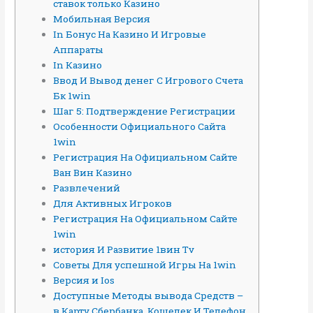
ставок только Казино
Мобильная Версия
In Бонус На Казино И Игровые
Аппараты
In Казино
Ввод И Вывод денег С Игрового Счета
Бк 1win
Шаг 5: Подтверждение Регистрации
Особенности Официального Сайта
1win
Регистрация На Официальном Сайте
Ван Вин Казино
Развлечений
Для Активных Игроков
Регистрация На Официальном Сайте
1win
история И Развитие 1вин Tv
Советы Для успешной Игры На 1win
Версия и Ios
Доступные Методы вывода Средств –
в Карту Сбербанка, Кошелек И Телефон