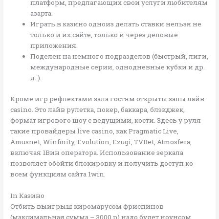
платформ, предлагающих свои услуги любителям
азарта.
Играть в казино одноиз делать ставки нельзя не
только и их сайте, только и через деловые
приложения.
Поделен на немного подразделов (быстрый, лиги,
международные серии, однодневные кубки и др.
д. ).
Кроме игр рефлектами зала гостям открыты залы лайв
casino. Это лайв рулетка, покер, баккара, блэкджек,
формат игрового шоу с ведущими, кости. Здесь у руля
такие провайдеры live casino, как Pragmatic Live,
Amusnet, Winfinity, Evolution, Ezugi, TVBet, Atmosfera,
включая 1Вин оператора. Использование зеркала
позволяет обойти блокировку и получить доступ ко
всем функциям сайта 1win.
In Казино
Отбить выигрыш киромарусом фриспинов
(максимальная сумма – 3000 р) надо будет ноунсом