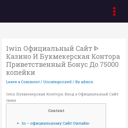
Skip
to
content
1win Официальный Сайт ᐈ
Казино И Букмекерская Контора
Приветственный Бонус До 75000
копейки
Leave a Comment
/
Uncategorized
/ By
admin
1win Букмекерская Контора: Вход а Официальный Сайт
1вин
Content
In – официальному Сайт Онлайн-