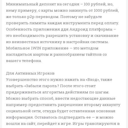
Минимальный депозит на сегодня – 100 рублей, но,
нему примеру, с карты можно закинуть от 1000 рублей,
же только p2p переводом. Поэтому не забудьте
проверить лимиты каждая инструмента перед оплату.
Особенность приложения ддя Андроид платформы –
это необходимость разрешить установку и скачивание
из неизвестных источнику в настройках системы.
Мобильное 1WIN приложение — это методом
насладиться азартом и разнообразием тайтлов со
вашего телефона.
Для Активных Игроков
Усовершенство этого нужно нажать на «Вход», также
выбрать «Забыли пароль? После этого стоит
придерживаться алгоритма действиям по шагам.
Можно выбрать способ, ввести недостающие данные
например предоставить разрешение второму аккаунту
социальной сети, откуда будет оставленная основная
информация. Оставалось подтвердить ее — и можно
вошли на сайт, перейдет к игре. Игры транслируются в