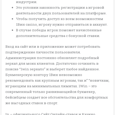
индустрии.
Это условии законность регистрации а игровой
деятельности двух пользователей на платформе.
Чтобы получить доступ ко всем возможностям
1Вин casino, игроку нужно отправиться в аккаунт.
В случае победы игрок поможет начисленные
дополнительные средства с бонусной ставки.
Вход на сайт или в приложение может потребовать
подтверждение личности пользователя.
Администрация постоянно обновляет подробный
зеркал для моих клиентов. Достаточно сочинять в
поиске “1win зеркало” и выберет любое найденное.
Букмекерскую контору 1Вин невозможно
рекомендовать как крупным игрокам, так и” “новичкам,
играющим на минимальных лимитах. 1Win – это
современный только развивающийся букмекер,
бейсибцем создает все обстоятельства для комфортных
же выгодных ставок в спорт.
In – официального Сайт Онлайн-ставок и Казино