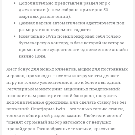
Дополнительно представлен раздел игр с
джекпотами (в нем собрано примерно 50
азартных развлечений).
Данная версия автоматически адаптируется под
размеры используемого гаджета.
Изначально 1Win позиционировал себя только
букмекерскую контору, в базе которой некоторое
время начало существовать одноименное онлайн
казино 1Вин.
Жест бонус для новых клиентов, акции для постоянных
игроков, промокоды – все эти инструменты делают
игру не только увлекательной, но и более выгодной.
Регулярный мониторинг акционных предложений
позволит вам расширить свой банкролл, получить
дополнительные фриспины или сделать ставку без без
вложений. Платформа 1win – это только только ставки,
только и обширный раздел казино. Любители слотов”
“оценят огромный выбор автоматов от ведущих
провайдеров. Разнообразные тематики, красочная