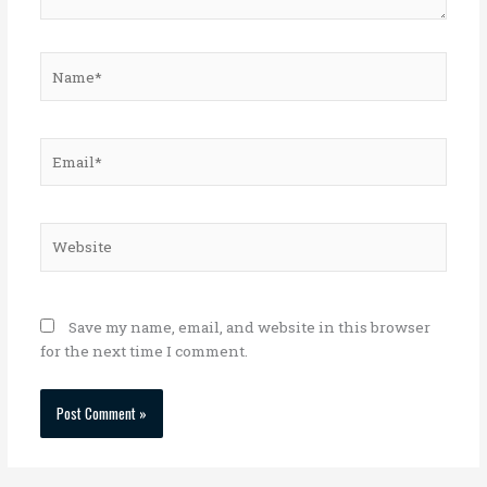
Name*
Email*
Website
Save my name, email, and website in this browser
for the next time I comment.