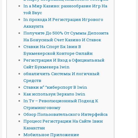
In а Мир Казино: разнообразие Игр На
той Вкус
In прохода И Регистрация Игрового
Аккаунта
Получите До 500% От Суммы Депозита
На Бонусный Счет Казино И Ставок
Ставки На Спорт Бк 1вин В
Букмекерской Конторе Онлайн
Регистрация И Вход а Официальный
Сайт Букмекера 1win
обналичить Системы И логичный
Средств
Ставки и” “киберспорт В 1win
Как используя Зеркало 1win
In Tv – Революционный Подход К
Стриминговому
Обзор Пользовательского Интерфейса
Процесс Регистрации На Сайте 1вин
Казахстан
Мобильное Приложение