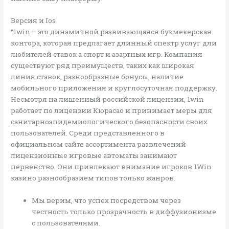
Версия и Ios
“1win – это динамичной развивающаяся букмекерская
контора, которая предлагает длинный спектр услуг дли
любителей ставок а спорт и азартных игр. Компания
существуют ряд преимуществ, таких как широкая
линия ставок, разнообразные бонусы, наличие
мобильного приложения и круглосуточная поддержку.
Несмотря на лишенный российской лицензии, 1win
работает по лицензии Кюрасао и принимает меры для
санитарноэпидемиологического безопасности своих
пользователей. Среди представленного в
официальном сайте ассортимента развлечений
лицензионные игровые автоматы занимают
первенство. Они привлекают внимание игроков 1Win
казино разнообразием типов только жанров.
Мы верим, что успех посредством через
честность только прозрачность в диффузионизме
с пользователями.