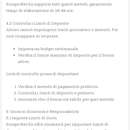
Escape Net.Eu supporta tutti questi metodi, garantendo
tempi di elaborazione di 24‑48 ore.
4.2 Controlla i Limiti di Deposito
Alcuni casinò impongono limiti giornalieri o mensili. Per
non incappare in sorprese:
Imposta un budget settimanale.
Verifica il limite massimo di deposito per il bonus
attivo.
Lista di controllo prima di depositare:
Verifica il metodo di pagamento preferito.
Controlla i limiti di deposito e prelievo.
Assicurati che il bonus sia valido per quel metodo.
5. Gioca in Sicurezza e Responsabilità
5.1 Imposta Limiti di Gioco
Escape Net.Eu offre strumenti per impostare limiti di