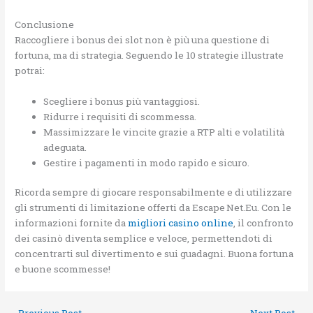
Conclusione
Raccogliere i bonus dei slot non è più una questione di
fortuna, ma di strategia. Seguendo le 10 strategie illustrate
potrai:
Scegliere i bonus più vantaggiosi.
Ridurre i requisiti di scommessa.
Massimizzare le vincite grazie a RTP alti e volatilità
adeguata.
Gestire i pagamenti in modo rapido e sicuro.
Ricorda sempre di giocare responsabilmente e di utilizzare
gli strumenti di limitazione offerti da Escape Net.Eu. Con le
informazioni fornite da
migliori casino online
, il confronto
dei casinò diventa semplice e veloce, permettendoti di
concentrarti sul divertimento e sui guadagni. Buona fortuna
e buone scommesse!