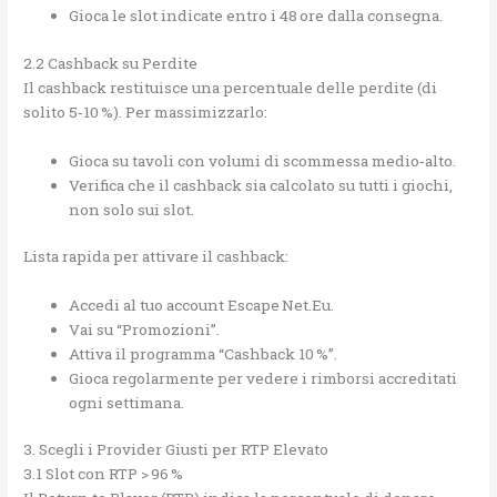
Gioca le slot indicate entro i 48 ore dalla consegna.
2.2 Cashback su Perdite
Il cashback restituisce una percentuale delle perdite (di
solito 5‑10 %). Per massimizzarlo:
Gioca su tavoli con volumi di scommessa medio‑alto.
Verifica che il cashback sia calcolato su tutti i giochi,
non solo sui slot.
Lista rapida per attivare il cashback:
Accedi al tuo account Escape Net.Eu.
Vai su “Promozioni”.
Attiva il programma “Cashback 10 %”.
Gioca regolarmente per vedere i rimborsi accreditati
ogni settimana.
3. Scegli i Provider Giusti per RTP Elevato
3.1 Slot con RTP > 96 %