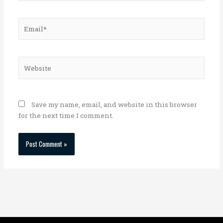
Email*
Website
Save my name, email, and website in this browser
for the next time I comment.