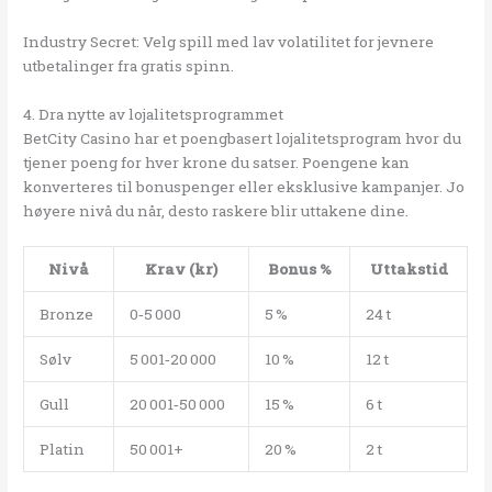
Industry Secret: Velg spill med lav volatilitet for jevnere
utbetalinger fra gratis spinn.
4. Dra nytte av lojalitetsprogrammet
BetCity Casino har et poengbasert lojalitetsprogram hvor du
tjener poeng for hver krone du satser. Poengene kan
konverteres til bonuspenger eller eksklusive kampanjer. Jo
høyere nivå du når, desto raskere blir uttakene dine.
Nivå
Krav (kr)
Bonus %
Uttakstid
Bronze
0‑5 000
5 %
24 t
Sølv
5 001‑20 000
10 %
12 t
Gull
20 001‑50 000
15 %
6 t
Platin
50 001+
20 %
2 t