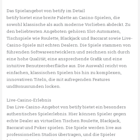
Das Spielangebot von betify im Detail
betify bietet eine breite Palette an Casino-Spielen, die
sowohl klassische als auch moderne Vorlieben abdeckt. Zu
den beliebtesten Angeboten gehören Slot-Automaten,
Tischspiele wie Roulette, Blackjack und Baccarat sowie Live-
Casino-Spiele mit echten Dealern. Die Spiele stammen von
führenden Softwareentwicklern und zeichnen sich durch
eine hohe Qualität, eine ansprechende Grafik und eine
intuitive Benutzeroberfläche aus. Die Auswahl reicht von
einfachen, klassischen Spielen bis hin zu komplexen,
innovativen Titeln, die mit aufregenden Features
undBonusrunden locken.
Live-Casino-Erlebnis
Das Live-Casino-Angebot von betify bietet ein besonders
authentisches Spielerlebnis. Hier können Spieler gegen
echte Dealer an virtuellen Tischen Roulette, Blackjack,
Baccarat und Poker spielen. Die Spiele werden live aus
professionellen Studios übertragen, und die Spieler