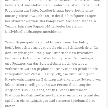
kompetent und stehen den Spielern bei allen Fragen und
Problemen zur Seite. Darüber hinaus bietet betify eine
umfangreiche FAQ-Sektion, in der die häufigsten Fragen
beantwortet werden. Bei komplexen Anliegen steht ein
Team erfahrener Support-Mitarbeiter bereit, um
individuelle Lösungen anzubieten.
Zukunftsperspektiven und Innovationen bei betify
betify betrachtet Innovation als einen Schlüsselfaktor für
den langfristigen Erfolg. Das Unternehmen investiert
kontinuierlich in die Entwicklung neuer Technologien
und Features, um das Spielerlebnis noch weiter zu
verbessern. Zu den geplanten Innovationen gehören die
Integration vonVirtual Reality (VR), die Einführung von
Kryptowährungen als Zahlungsmittel und die Nutzung von
künstlicher Intelligenz (KI) zur Personalisierung des
Angebots. Das Ziel ist es, betify zu einer führenden
Plattform für Online-Casino-Spiele zu entwickeln und den
Spielern ein einzigartiges und sicheres Spielumfeld zu
bieten.