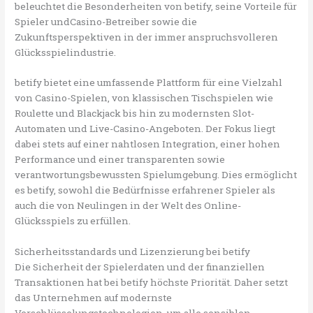
beleuchtet die Besonderheiten von betify, seine Vorteile für
Spieler undCasino-Betreiber sowie die
Zukunftsperspektiven in der immer anspruchsvolleren
Glücksspielindustrie.
betify bietet eine umfassende Plattform für eine Vielzahl
von Casino-Spielen, von klassischen Tischspielen wie
Roulette und Blackjack bis hin zu modernsten Slot-
Automaten und Live-Casino-Angeboten. Der Fokus liegt
dabei stets auf einer nahtlosen Integration, einer hohen
Performance und einer transparenten sowie
verantwortungsbewussten Spielumgebung. Dies ermöglicht
es betify, sowohl die Bedürfnisse erfahrener Spieler als
auch die von Neulingen in der Welt des Online-
Glücksspiels zu erfüllen.
Sicherheitsstandards und Lizenzierung bei betify
Die Sicherheit der Spielerdaten und der finanziellen
Transaktionen hat bei betify höchste Priorität. Daher setzt
das Unternehmen auf modernste