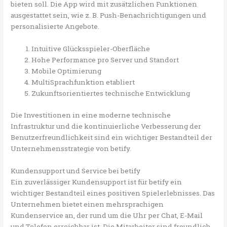
bieten soll. Die App wird mit zusätzlichen Funktionen
ausgestattet sein, wie z. B. Push-Benachrichtigungen und
personalisierte Angebote.
Intuitive Glücksspieler-Oberfläche
Hohe Performance pro Server und Standort
Mobile Optimierung
MultiSprachfunktion etabliert
Zukunftsorientiertes technische Entwicklung
Die Investitionen in eine moderne technische
Infrastruktur und die kontinuierliche Verbesserung der
Benutzerfreundlichkeit sind ein wichtiger Bestandteil der
Unternehmensstrategie von betify.
Kundensupport und Service bei betify
Ein zuverlässiger Kundensupport ist für betify ein
wichtiger Bestandteil eines positiven Spielerlebnisses. Das
Unternehmen bietet einen mehrsprachigen
Kundenservice an, der rund um die Uhr per Chat, E-Mail
und Telefon erreichbar ist. Die Mitarbeiter sind freundlich,