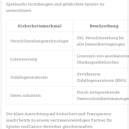
Spielsucht vorzubeugen und gefährdete Spieler zu
unterstützen.
Sicherheitsmerkmal
Beschreibung
SSL-Verschlüsselung für
Verschlüsselungstechnologie
alle Datenübertragungen
Lizenzen von anerkannte
Lizenzierung
Glücksspielbehörden
Zertifizierte
Zufallsgeneratoren
Zufallsgeneratoren (RNG)
Durch entsprechende
Daten schützen
Datenschutzbestimmunge
Die klare Ausrichtung auf Sicherheit und Transparenz
macht betify zu einem vertrauenswürdigen Partner für
Spieler undCasino-Betreiber gleichermaßen.