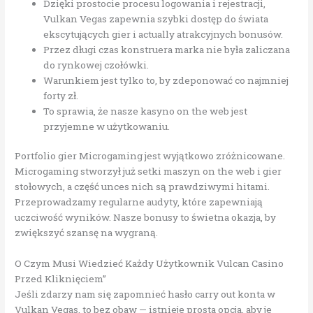
Dzięki prostocie procesu logowania i rejestracji,
Vulkan Vegas zapewnia szybki dostęp do świata
ekscytujących gier i actually atrakcyjnych bonusów.
Przez długi czas konstruera marka nie była zaliczana
do rynkowej czołówki.
Warunkiem jest tylko to, by zdeponować co najmniej
forty zł.
To sprawia, że nasze kasyno on the web jest
przyjemne w użytkowaniu.
Portfolio gier Microgaming jest wyjątkowo zróżnicowane.
Microgaming stworzył już setki maszyn on the web i gier
stołowych, a część unces nich są prawdziwymi hitami.
Przeprowadzamy regularne audyty, które zapewniają
uczciwość wyników. Nasze bonusy to świetna okazja, by
zwiększyć szansę na wygraną.
O Czуm Musі Wіеdzіеć Kаżdу Użуtkоwnіk Vulcаn Cаsіnо
Przеd Klіknіęcіеm”
Jeśli zdarzy nam się zapomnieć hasło carry out konta w
Vulkan Vegas, to bez obaw — istnieje prosta opcja, aby je