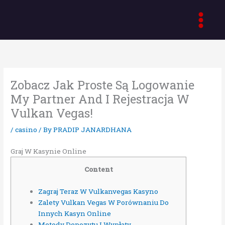
Skip
to
content
Zobacz Jak Proste Są Logowanie
My Partner And I Rejestracja W
Vulkan Vegas!
/
casino
/ By
PRADIP JANARDHANA
Graj W Kasynie Online
Content
Zagraj Teraz W Vulkanvegas Kasyno
Zalety Vulkan Vegas W Porównaniu Do
Innych Kasyn Online
Metody Depozytu I Wypłaty