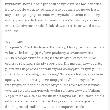
użytkowników. Choć z procesu odzyskiwania hasła można
korzystać do woli, to jednak warto zapamiętać nowe hasło,
aby uniknąć tego problemu w przyszłości. Jeśli nie mamy
dobrej pamięci do haseł, to warto rozważyć skorzystanie z
menedżerów haseł, takich jak Bitwarden, 1Password bądź
KeePass.
Wybór Gier
Program VIP jest dostępny dla graczy, którzy regularnie grają
w kasynie i osiągają wyższe poziomy zaawansowania.
Vulkan Vegas wyróżnia się na tle innych kasyn on-line,
oferując również zakłady sportowe. Dla miłośników sportu,
platforma zapewnia szeroki wybór dyscyplin, w tym piłkę
nożną, koszykówkę, ping-pong,” “hokej na lodzie, a także e-
sporty. Dzięki temu, gracze mogą nie tylko korzystać z
tradycyjnych habgier kasynowych, ale również obstawiać
wyniki swoich ulubionych wydarzeń sportowych. Vulkan
Vegas to be able to dobrze znane kasyno online, które działa
od kilku lat na rynku i actually zyskało zaufanie graczy
dzięki profesjonalizmowi oraz transparentności.