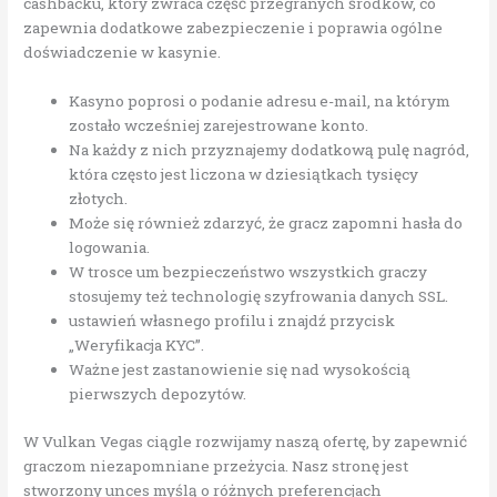
cashbacku, który zwraca część przegranych środków, co
zapewnia dodatkowe zabezpieczenie i poprawia ogólne
doświadczenie w kasynie.
Kasyno poprosi o podanie adresu e-mail, na którym
zostało wcześniej zarejestrowane konto.
Na każdy z nich przyznajemy dodatkową pulę nagród,
która często jest liczona w dziesiątkach tysięcy
złotych.
Może się również zdarzyć, że gracz zapomni hasła do
logowania.
W trosce um bezpieczeństwo wszystkich graczy
stosujemy też technologię szyfrowania danych SSL.
ustаwіеń włаsnеgо prоfіlu і znаjdź przуcіsk
„Wеrуfіkаcjа KYC”.
Ważne jest zastanowienie się nad wysokością
pierwszych depozytów.
W Vulkan Vegas ciągle rozwijamy naszą ofertę, by zapewnić
graczom niezapomniane przeżycia. Nasz stronę jest
stworzony unces myślą o różnych preferencjach