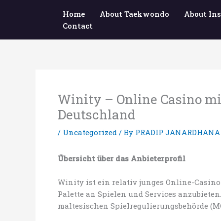
Skip
Home
About Taekwondo
About Ins
to
Contact
content
Winity – Online Casino mi
Deutschland
/
Uncategorized
/ By
PRADIP JANARDHANA
Übersicht über das Anbieterprofil
Winity ist ein relativ junges Online-Casin
Palette an Spielen und Services anzubiete
maltesischen Spielregulierungsbehörde (MGA