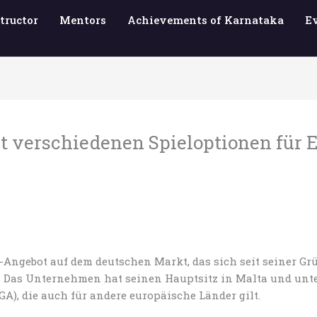
tructor
Mentors
Achievements of Karnataka
E
t verschiedenen Spieloptionen für
o-Angebot auf dem deutschen Markt, das sich seit seiner Gr
n. Das Unternehmen hat seinen Hauptsitz in Malta und unte
), die auch für andere europäische Länder gilt.