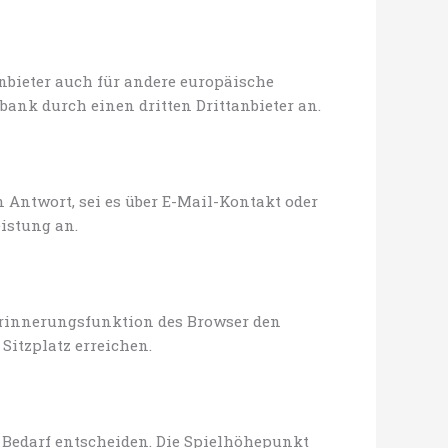
Anbieter auch für andere europäische
ank durch einen dritten Drittanbieter an.
Antwort, sei es über E-Mail-Kontakt oder
eistung an.
 Erinnerungsfunktion des Browser den
Sitzplatz erreichen.
 Bedarf entscheiden. Die Spielhöhepunkt