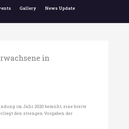
vents
Gallery
News Update
 Erwachsene in
ündung im Jahr 2020 bemüht, eine breite
rliegt den strengen Vorgaben der