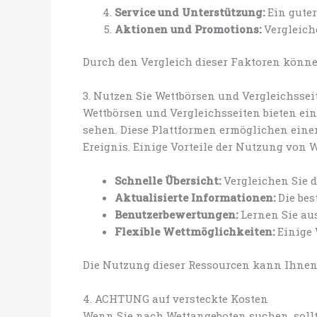
Service und Unterstützung:
Ein guter
Aktionen und Promotions:
Vergleich
Durch den Vergleich dieser Faktoren könne
3. Nutzen Sie Wettbörsen und Vergleichssei
Wettbörsen und Vergleichsseiten bieten ei
sehen. Diese Plattformen ermöglichen eine
Ereignis. Einige Vorteile der Nutzung von W
Schnelle Übersicht:
Vergleichen Sie d
Aktualisierte Informationen:
Die bes
Benutzerbewertungen:
Lernen Sie aus
Flexible Wettmöglichkeiten:
Einige 
Die Nutzung dieser Ressourcen kann Ihnen 
4. ACHTUNG auf versteckte Kosten
Wenn Sie nach Wettangeboten suchen, sollt