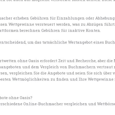
acher erheben Gebühren für Einzahlungen oder Abhebung
sen Wettgewinne versteuert werden, was zu Abzügen führt
ttformen berechnen Gebühren für inaktive Konten.
 entscheidend, um das tatsächliche Wertangebot eines Buch
twetten ohne Oasis erfordert Zeit und Recherche, aber die 
sangeboten und dem Vergleich von Buchmachern vertraut 
sen, vergleichen Sie die Angebote und seien Sie sich über 
e besten Wettmöglichkeiten zu finden und Ihre Wettgewinne
ebote ohne Oasis?
 verschiedene Online-Buchmacher vergleichen und Wettbörs