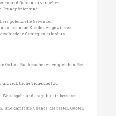
eboten und Quoten zu verstehen.
e Grundpfeiler sind:
here potenzielle Gewinne.
en an, um neue Kunden zu gewinnen.
erschiedene Strategien erfordern.
dene Online-Buchmacher zu vergleichen. Bei
t, um rechtliche Sicherheit zu
e Wettabgabe und sorgt für ein besseres
hl und damit die Chance, die besten Quoten