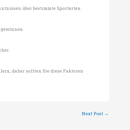
ntnissen über bestimmte Sportarten.
 gewinnen.
cher.
rn, daher sollten Sie diese Faktoren
Next Post
→