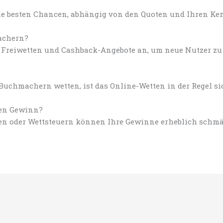
?
ie besten Chancen, abhängig von den Quoten und Ihren Ken
machern?
 Freiwetten und Cashback-Angebote an, um neue Nutzer zu
 Buchmachern wetten, ist das Online-Wetten in der Regel si
nen Gewinn?
n oder Wettsteuern können Ihre Gewinne erheblich schmäle